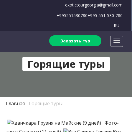
exotictourgeorgia@gmail.com
+995551530780
+995 551-530-780
RU
Заказать тур
Горящие туры
Главная
Горящие туры
Грузия на Майские (9 дней)
Фото-
тур в Сванети (11 дней)
Все