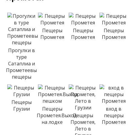
Пещеры
Пещеры
Пещеры
Прометея
Прометея
Прометея
Прогулки в
туре
Сатаплиа и
Прометеевы
пещеры
Пещеры
Грузии
Пещеры
вход в
Прометея.Выход
Пещеры
пещеры
на лодке
Прометея,
Прометея
Лето в