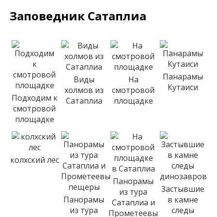
Заповедник Сата
плиа
Панарамы
Виды
На
Кутаиси
холмов из
смотровой
Подходим к
Сатаплиа
площадке
смотровой
площадке
колхский лес
Панорамы
Застывшие
из тура
Панорамы
в камне
Сатаплиа и
из тура
следы
Прометеевы