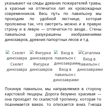
указывают на следы древних пожирателей травы,
а красные на отпечатки лап их кровожадных
современников. Весь путь по павильону мы
проходим по удобной лестнице, которая
проложена так, что смотреть можно и в правую
строну и в левую — отпечатки-то везде… Стены
павильона разукрашены изображениями
динозавров, древних папортных лесов и т.д.
Вход в
Скелет
Фигурки
павильон с
динозавра
динозавров
Вход в
динозаврами
павильон с
динозаврами
Покинув павильон, мы направляемся в сторону
карстовой пещеры. Дорога безумно красивая —
она проходит по скалистой тропинку, которая то
поднимается вверх, то опускается вниз. Гнезда