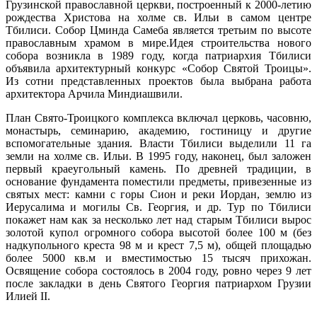
Грузинской православной церкви, построенный к 2000-летию
рождества Христова на холме св. Ильи в самом центре
Тбилиси. Собор Цминда Самеба является третьим по высоте
православным храмом в мире.Идея строительства нового
собора возникла в 1989 году, когда патриархия Тбилиси
объявила архитектурный конкурс «Собор Святой Троицы».
Из сотни представленных проектов была выбрана работа
архитектора Арчила Миндиашвили.
План Свято-Троицкого комплекса включал церковь, часовню,
монастырь, семинарию, академию, гостиницу и другие
вспомогательные здания. Власти Тбилиси выделили 11 га
земли на холме св. Ильи. В 1995 году, наконец, был заложен
первый краеугольный камень. По древней традиции, в
основание фундамента поместили предметы, привезенные из
святых мест: камни с горы Сион и реки Иордан, землю из
Иерусалима и могилы Св. Георгия, и др. Тур по Тбилиси
покажет нам как за несколько лет над старым Тбилиси вырос
золотой купол огромного собора высотой более 100 м (без
надкупольного креста 98 м и крест 7,5 м), общей площадью
более 5000 кв.м и вместимостью 15 тысяч прихожан.
Освящение собора состоялось в 2004 году, ровно через 9 лет
после закладки в день Святого Георгия патриархом Грузии
Илией II.