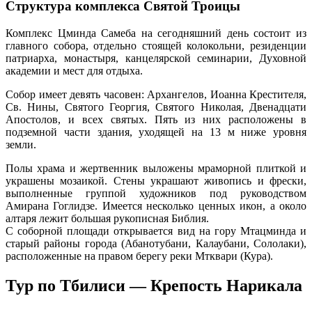
Структура комплекса Святой Троицы
Комплекс Цминда Самеба на сегодняшний день состоит из
главного собора, отдельно стоящей колокольни, резиденции
патриарха, монастыря, канцелярской семинарии, Духовной
академии и мест для отдыха.
Собор имеет девять часовен: Архангелов, Иоанна Крестителя,
Св. Нины, Святого Георгия, Святого Николая, Двенадцати
Апостолов, и всех святых. Пять из них расположены в
подземной части здания, уходящей на 13 м ниже уровня
земли.
Полы храма и жертвенник выложены мраморной плиткой и
украшены мозаикой. Стены украшают живопись и фрески,
выполненные группой художников под руководством
Амирана Гоглидзе. Имеется несколько ценных икон, а около
алтаря лежит большая рукописная Библия.
С соборной площади открывается вид на гору Мтацминда и
старый районы города (Абанотубани, Калаубани, Сололаки),
расположенные на правом берегу реки Мтквари (Кура).
Тур по Тбилиси — Крепость Нарикала