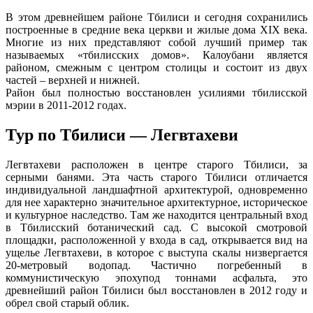
В этом древнейшем районе Тбилиси и сегодня сохранились
построенные в средние века церкви и жилые дома XIX века.
Многие из них представляют собой лучший пример так
называемых «тбилисских домов». Калоубани является
районом, смежным с центром столицы и состоит из двух
частей – верхней и нижней.
Район был полностью восстановлен усилиями тбилисской
мэрии в 2011-2012 годах.
Тур по Тбилиси — Легвтахеви
Легвтахеви расположен в центре старого
Тбилиси, за
серными банями. Эта часть старого Тбилиси отличается
индивидуальной ландшафтной архитектурой, одновременно
для нее характерно значительное архитектурное, историческое
и культурное наследство. Там же находится центральный вход
в Тбилисский ботанический сад. С высокой смотровой
площадки, расположенной у входа в сад, открывается вид на
ущелье Легвтахеви, в которое с выступа скалы низвергается
20-метровый водопад. Частично погребенный в
коммунистическую эпохупод тоннами асфальта, это
древнейший район Тбилиси был восстановлен в 2012 году и
обрел свой старый облик.