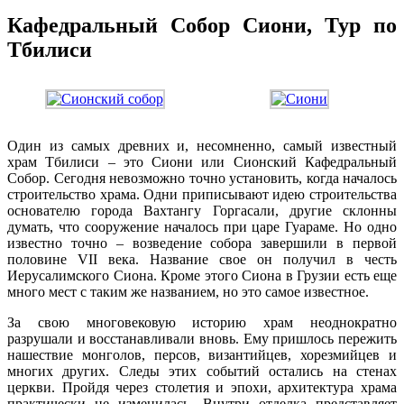
Кафедральный Собор Сиони,
Тур по
Тбилиси
Один из самых древних и, несомненно, самый известный
храм Тбилиси – это Сиони или Сионский Кафедральный
Собор. Сегодня невозможно точно установить, когда началось
строительство храма. Одни приписывают идею строительства
основателю города Вахтангу Горгасали, другие склонны
думать, что сооружение началось при царе Гуараме. Но одно
известно точно – возведение собора завершили в первой
половине VII века. Название свое он получил в честь
Иерусалимского Сиона. Кроме этого Сиона в Грузии есть еще
много мест с таким же названием, но это самое известное.
За свою многовековую историю храм неоднократно
разрушали и восстанавливали вновь. Ему пришлось пережить
нашествие монголов, персов, византийцев, хорезмийцев и
многих других. Следы этих событий остались на стенах
церкви.
Пройдя через столетия и эпохи, архитектура храма
практически не изменилась. Внутри отделка представляет