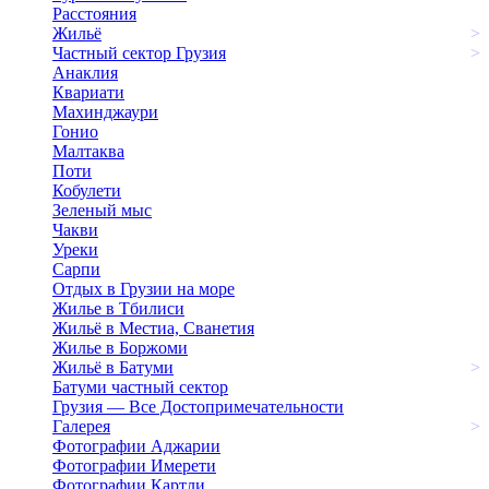
Расстояния
Жильё
>
Частный сектор Грузия
>
Анаклия
Квариати
Махинджаури
Гонио
Малтаква
Поти
Кобулети
Зеленый мыс
Чакви
Уреки
Сарпи
Отдых в Грузии на море
Жилье в Тбилиси
Жильё в Местиа, Сванетия
Жилье в Боржоми
Жильё в Батуми
>
Батуми частный сектор
Грузия — Все Достопримечательности
Галерея
>
Фотографии Аджарии
Фотографии Имерети
Фотографии Картли