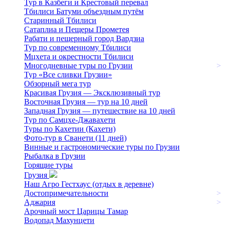
Тур в Казбеги и Крестовый перевал
Тбилиси Батуми объездным путём
Старинный Тбилиси
Сатаплиа и Пещеры Прометея
Рабати и пещерный город Вардзиа
Тур по современному Тбилиси
Мцхета и окрестности Тбилиси
Многодневные туры по Грузии
>
Тур «Все сливки Грузии»
Обзорный мега тур
Красивая Грузия — Эксклюзивный тур
Восточная Грузия — тур на 10 дней
Западная Грузия — путешествие на 10 дней
Тур по Самцхе-Джавахети
Туры по Кахетии (Кахети)
Фото-тур в Сванети (11 дней)
Винные и гастрономические туры по Грузии
Рыбалка в Грузии
Горящие туры
Грузия
Наш Агро Гестхаус (отдых в деревне)
Достопримечательности
>
Аджария
>
Арочный мост Царицы Тамар
Водопад Махунцети