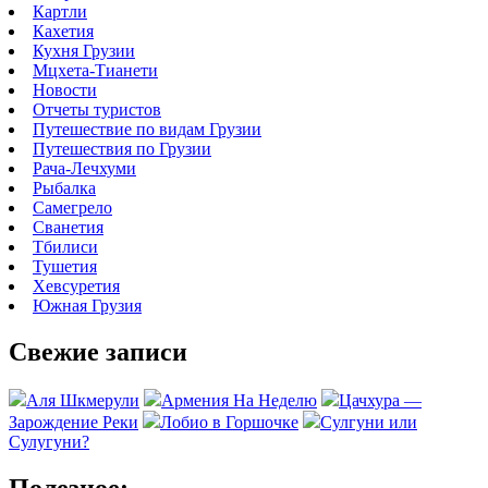
Картли
Кахетия
Кухня Грузии
Мцхета-Тианети
Новости
Отчеты туристов
Путешествие по видам Грузии
Путешествия по Грузии
Рача-Лечхуми
Рыбалка
Самегрело
Сванетия
Тбилиси
Тушетия
Хевсуретия
Южная Грузия
Свежие записи
Аля Шкмерули
Армения На Неделю
Цачхура —
Зарождение Реки
Лобио в Горшочке
Сулгуни или
Сулугуни?
Полезное: