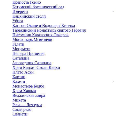
Крепость Гонио
Батумский ботанический сад
Имерети
>
Кацхийский столп
Убиса
Каньон Окаце и Водопады Кинчха
Табакинский монастырь святого Георгия
Питомник Кавказских Овчарок
Монастырь Мгвимеви
Гелати
Моцамета
Пещера Прометея
Сатаплиа
Заповедник Сатаплиа
Храм Кацхи. Столп Кацхи
Плато Асхи
Картли
Кахети
>
Монастырь Бодбе
Храм Хашми
Веджинская лавра
Мцхета
Рача — Лечхуми
Самегрело
Сванети