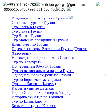
+995 551-530-780
exotictourgeorgia@gmail.com
+995551530780
+995 551-530-780
RU
Индивидуальные туры по Грузии
Сезонные туры по Грузии
>
Тур Осень в Грузии
Тур Зима в Грузии
Тур Лето в Грузии
Тур Майские праздники в Грузии
Джип туры по Грузии
>
Перевалы и горы Восточной Грузии (Тушети,
Хевсурети)
Неизведанные тропы Рача и Сванети
Тур по Хевсурети
По перевалам Южной Грузии
Тур по национальным паркам Грузии
Однодневные экскурсии по Грузии
>
Тур по Боржомскому ущелью
Туры по Кахетии (Кахети)
Казбег и ущелье Дариали
Гори и Уплисцихе пещерный город
Исторический тур по Тбилиси
Тур по Шида Картли
Кольцевой тур по Кахетии