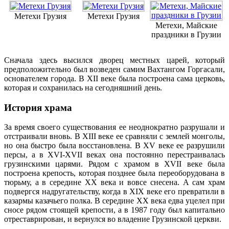
Метехи Грузия
Метехи Грузия
Метехи, Майские
праздники в Грузии
Сначала здесь высился дворец местных царей, который
предположительно был возведен самим Вахтангом Горгасали,
основателем города. В XII веке была построена сама церковь,
которая и сохранилась на сегодняшний день.
История храма
За время своего существования ее неоднократно разрушали и
отстраивали вновь. В XIII веке ее сравняли с землей монголы,
но она быстро была восстановлена. В XV веке ее разрушили
персы, а в XVI-XVII веках она постоянно перестраивалась
грузинскими царями.
Рядом с храмом в XVII веке была
построена крепость, которая позднее была переоборудована в
тюрьму, а в середине XX века и вовсе снесена. А сам храм
подвергся надругательству, когда в XIX веке его превратили в
казармы казачьего полка. В середине XX века едва уцелел при
сносе рядом стоящей крепости, а в 1987 году был капитально
отреставрирован, и вернулся во владение Грузинской церкви.