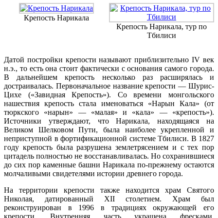
Крепость Нарикала
Крепость Нарикала, тур по
Тбилиси
Датой постройки крепости называют приблизительно IV век
н.э., то есть она стоит фактически с основания самого города.
В дальнейшем крепость несколько раз расширялась и
достраивалась. Первоначальное название крепости — Шурис-
Цихе («Завидная Крепость»). Со времени монгольского
нашествия крепость стала именоваться «Нарын Кала» (от
тюркского «нарын» — «малая» и «кала» — «крепость»).
Источники утверждают, что Нарикала, находящаяся на
Великом Шелковом Пути, была наиболее укрепленной и
неприступной в фортификационной системе Тбилиси. В 1827
году крепость была разрушена землетрясением и с тех пор
цитадель полностью не восстанавливалась. Но сохранившиеся
до сих пор каменные башни Нарикала по-прежнему остаются
молчаливыми свидетелями истории древнего города.
На территории крепости также находится храм Святого
Николая, датированный XII столетием. Храм был
реконструирован в 1996 в традициях окружающей его
крепости. Внутренняя часть украшена фресками,