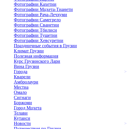
Фотографии Кахетии
Фотографии Мцхета-Тианети
Фотографии Рача-Лечхуми
Фотографии Самегрело
Фотографии Сванетии
Фотографии Тбилиси
Фотографии Тушетии
Фотографии Хевсуретии
Праздничные события в Грузии
Климат Грузии
Полезная информация
Курс Грузинского Лари
Вина Грузии
Города
>
Кварели
Амбролаури
Местиа
Омало
Сигнаги
Боржоми
Город Мцхета
Телави
Кутаиси
Новости
>
Путешествия по Грузии