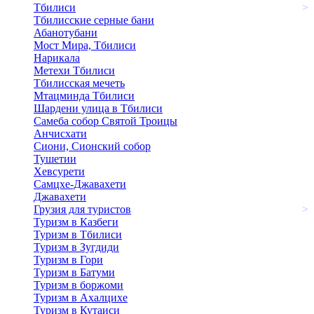
Тбилиси
>
Тбилисские серные бани
Абанотубани
Мост Мира, Тбилиси
Нарикала
Метехи Тбилиси
Тбилисская мечеть
Мтацминда Тбилиси
Шардени улица в Тбилиси
Самеба собор Святой Троицы
Анчисхати
Сиони, Сионский собор
Тушетии
Хевсурети
Самцхе-Джавахети
Джавахети
Грузия для туристов
>
Туризм в Казбеги
Туризм в Тбилиси
Туризм в Зугдиди
Туризм в Гори
Туризм в Батуми
Туризм в боржоми
Туризм в Ахалцихе
Туризм в Кутаиси