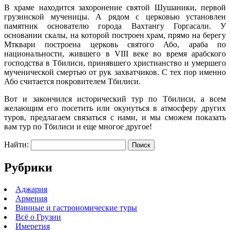
В храме находится захоронение святой Шушаники, первой
грузинской мученицы. А рядом с церковью установлен
памятник основателю города Вахтангу Горгасали.
У
основании скалы, на которой построен храм, прямо на берегу
Мтквари построена церковь святого Або, араба по
национальности, жившего в VIII веке во время арабского
господства в Тбилиси, принявшего христианство и умершего
мученической смертью от рук захватчиков. С тех пор именно
Або считается покровителем Тбилиси.
Вот и закончился исторический тур по Тбилиси, а всем
желающим его посетить или окунуться в атмосферу других
туров, предлагаем связаться с нами, и мы сможем показать
вам тур по Тбилиси и еще многое другое!
Найти:
Рубрики
Аджария
Армения
Винные и гастрономические туры
Всё о Грузии
Имеретия