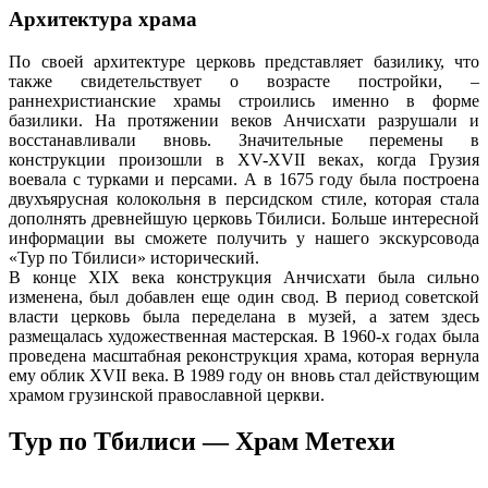
Архитектура храма
По своей архитектуре церковь представляет базилику, что
также свидетельствует о возрасте постройки, –
раннехристианские храмы строились именно в форме
базилики. На протяжении веков Анчисхати разрушали и
восстанавливали вновь. Значительные перемены в
конструкции произошли в XV-XVII веках, когда Грузия
воевала с турками и персами. А в 1675 году была построена
двухъярусная колокольня в персидском стиле, которая стала
дополнять древнейшую церковь Тбилиси. Больше интересной
информации вы сможете получить у нашего экскурсовода
«Тур по Тбилиси» исторический.
В конце XIX века конструкция Анчисхати была сильно
изменена, был добавлен еще один свод. В период советской
власти церковь была переделана в музей, а затем здесь
размещалась художественная мастерская. В 1960-х годах была
проведена масштабная реконструкция храма, которая вернула
ему облик XVII века. В 1989 году он вновь стал действующим
храмом грузинской православной церкви.
Тур по Тбилиси — Храм Метехи