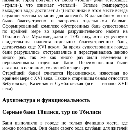
«тфили»), что означает «теплый». Теплые (температура
выходной воды достигает 37°) источники в этом месте всегда
служили местом купания для жителей. В дальнейшем место
было благоустроено и застроено отдельными банями.
Сформированный комплекс обустроенных бань существовал
по крайней мере во время разрушительного набега на
Тбилиси Ага Мухаммед-хана в 1795 году, хотя существуют
свидетельства наличия отдельных благоустроенных бань,
датируемых еще XVI веком. За время существования города
бани разрушались, отстраивались и перестраивались заново
много раз, так же как много раз были изменены и
переименованы отдельные бани. Переименования были
связаны, в основном, со сменой владельцев.
Старейшей баней считается Ираклиевская, известная по
крайней мере с XVI века. Также к старейшим баням относятся
Бебутовская, Казенная и Сумбатовская (все — начало XVII
века).
Архитектура и функциональность
Серные бани Тбилиси, тур по Тбилиси
Бани выполняли в городе не только функцию места, где
можно помыться. Они были своего рода клубами для жителей