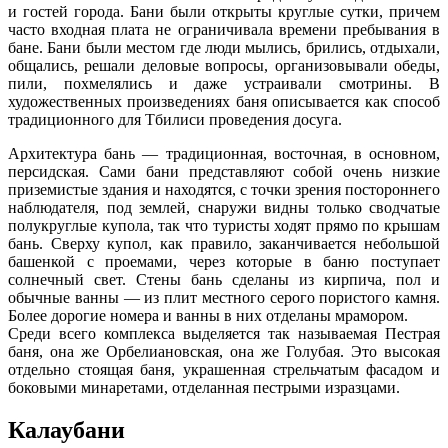
и гостей города. Бани были открыты круглые сутки, причем
часто входная плата не ограничивала времени пребывания в
бане. Бани были местом где люди мылись, брились, отдыхали,
общались, решали деловые вопросы, организовывали обеды,
пили, похмелялись и даже устраивали смотрины. В
художественных произведениях баня описывается как способ
традиционного для Тбилиси проведения досуга.
Архитектура бань — традиционная, восточная, в основном,
персидская. Сами бани представляют собой очень низкие
приземистые здания и находятся, с точки зрения постороннего
наблюдателя, под землей, снаружи видны только сводчатые
полукруглые купола, так что туристы ходят прямо по крышам
бань. Сверху купол, как правило, заканчивается небольшой
башенкой с проемами, через которые в баню поступает
солнечный свет. Стены бань сделаны из кирпича, пол и
обычные ванны — из плит местного серого пористого камня.
Более дорогие номера и ванны в них отделаны мрамором.
Среди всего комплекса выделяется так называемая Пестрая
баня, она же Орбелиановская, она же Голубая. Это высокая
отдельно стоящая баня, украшенная стрельчатым фасадом и
боковыми минаретами, отделанная пестрыми изразцами.
Калаубани