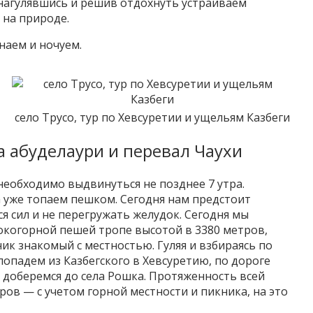
 нагулявшись и решив отдохнуть устраиваем
 на природе.
наем и ночуем.
село Трусо, тур по Хевсуретии и ущельям Казбеги
а абуделаури и перевал Чаухи
необходимо выдвинуться не позднее 7 утра.
а уже топаем пешком. Сегодня нам предстоит
я сил и не перегружать желудок. Сегодня мы
окогорной пешей тропе высотой в 3380 метров,
к знакомый с местностью. Гуляя и взбираясь по
опадем из Казбегского в Хевсуретию, по дороге
 доберемся до села Рошка. Протяженность всей
ов — с учетом горной местности и пикника, на это