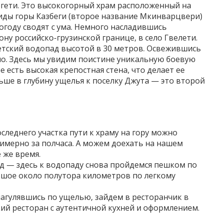
ргети. Это высокогорный храм расположенный на
иды горы Казбеги (второе название Мкинварцвери)
огоду сводят с ума. Немного насладившись
ну российско-грузинской границе, в село Гвелети.
летский водопад высотой в 30 метров. Освежившись
но. Здесь мы увидим поистине уникальную боевую
 есть высокая крепостная стена, что делает ее
ше в глубину ущелья к поселку Джута — это второй
леднего участка пути к храму на гору можно
римерно за полчаса. А можем доехать на нашем
 же время.
д — здесь к водопаду снова пройдемся пешком по
ьшое около полутора километров по легкому
агулявшись по ущелью, зайдем в ресторанчик в
ий ресторан с аутентичной кухней и оформлением.