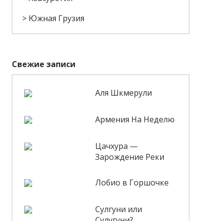
Южная Грузия
Свежие записи
Аля Шкмерули
Армения На Неделю
Цачхура —
Зарождение Реки
Лобио в Горшочке
Сулгуни или
Сулугуни?