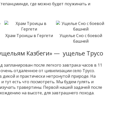
Степанцминде, где можно будет поужинать и
Храм Троицы в Гергети
Ущелье Сно с боевой
башней
и ущельям Казбеги» — ущелье Трусо
д запланирован после легкого завтрака часов в 11
 очень отдаленное от цивилизации село Трусо.
в дикой и практически нетронутой природе. На
 и тут есть что посмотреть. Мы будем гулять и
изучать травертины. Первой нашей задачей после
хождению на высоте, для завтрашнего похода.