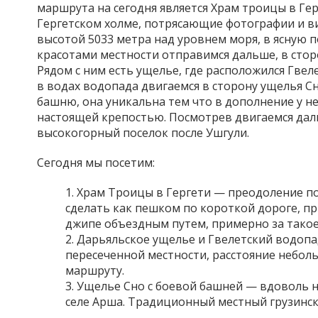
маршрута на сегодня является Храм троицы в Ге
Гергетском холме, потрясающие фотографии и в
высотой 5033 метра над уровнем моря, в ясную п
красотами местности отправимся дальше, в сторо
Рядом с ним есть ущелье, где расположился Гве
в водах водопада двигаемся в сторону ущелья С
башню, она уникальна тем что в дополнение у нее
настоящей крепостью. Посмотрев двигаемся даль
высокогорный поселок после Ушгули.
Сегодня мы посетим:
Храм Троицы в Гергети — преодоление пос
сделать как пешком по короткой дороге, п
джипе объездным путем, примерно за такое
Дарьяльское ущелье и Гвелетский водопа
пересеченной местности, расстояние небол
маршруту.
Ущелье Сно с боевой башней — вдоволь н
селе Арша. Традиционный местный грузинск