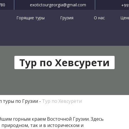
780
exotictourgeorgia@gmail.com
+99
Горящие туры
Грузия
О нас
Цены
Тур по Хевсурети
 туры по Грузии
Тур по Хевсурети
йшим горным краем Восточной Грузии. Здесь
 природном, так и в историческом и