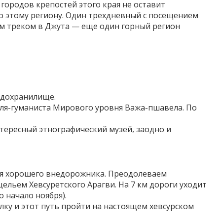
городов крепостей этого края не оставит
о этому региону. Один трехдневный с посещением
им треком в Джута — еще один горный регион
одохранилище.
еля-гуманиста Мирового уровня Важа-пшавела. По
нтересный этнографический музей, заодно и
ля хорошего внедорожника. Преодолеваем
льем Хевсуретского Арагви. На 7 км дороги уходит
 начало ноября).
ку и этот путь пройти на настоящем хевсурском