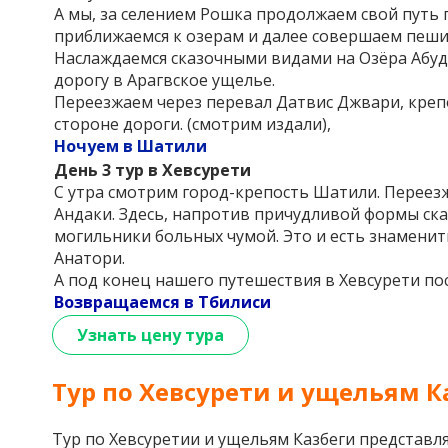
А мы, за селением Рошка продолжаем свой путь 
приближаемся к озерам и далее совершаем пеший
Наслаждаемся сказочными видами на Озёра Абуд
дорогу в Арагвское ущелье.
Переезжаем через перевал Датвис Джвари, креп
стороне дороги. (смотрим издали),
Ночуем в Шатили
День 3
тур в Хевсурети
С утра смотрим город-крепость Шатили. Переезж
Андаки. Здесь, напротив причудливой формы ск
могильники больных чумой. Это и есть знамени
Анатори.
А под конец нашего путешествия в Хевсурети п
Возвращаемся в Тбилиси
Узнать цену тура
Тур по Хевсурети и ущельям К
Тур по Хевсуретии и ущельям Казбеги представл