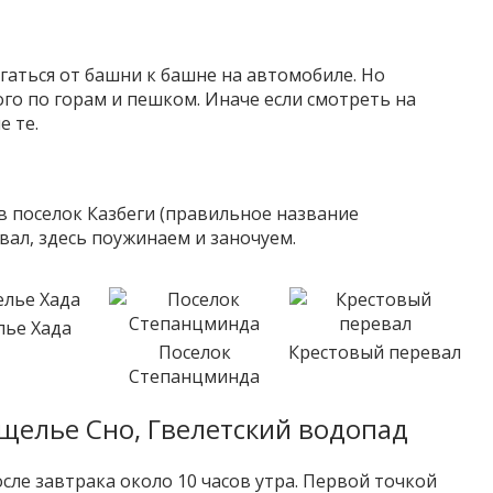
аться от башни к башне на автомобиле. Но
о по горам и пешком. Иначе если смотреть на
е те.
в поселок Казбеги (правильное название
ал, здесь поужинаем и заночуем.
ье Хада
Поселок
Крестовый перевал
Степанцминда
ущелье Сно, Гвелетский водопад
сле завтрака около 10 часов утра. Первой точкой