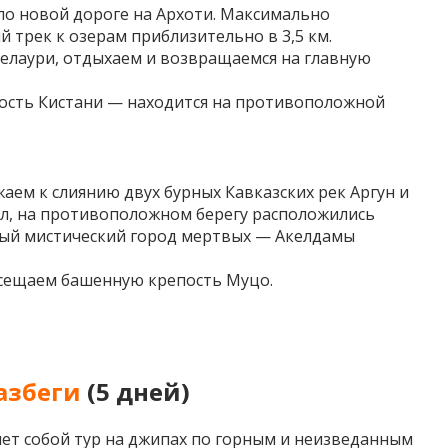
по новой дороге на Архоти. Максимально
 трек к озерам приблизительно в 3,5 км.
елаури, отдыхаем и возвращаемся на главную
ость Кистани — находится на противоположной
аем к слиянию двух бурных Кавказских рек Аргун и
ал, на противоположном берегу расположились
тый мистический город мертвых — Акелдамы
осещаем башенную крепость Муцо.
азбеги
(5 дней)
яет собой тур на джипах по горным и неизведанным