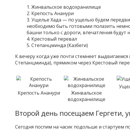
Жинвальское водохранилище
Крепость Ананури
Ущелье Хада — по ущелью будем передвиг
необходимо быть готовыми полазить немног
башни только с дороги, впечатления будут н
Крестовый перевал
Степанцминда (Казбеги)
К вечеру когда уже почти стемнеет выдвигаемся 
Степанцминда), прямиком через Крестовый перев
Ущел
Крепость Ананури
Жинвальское
водохранилище
Второй день посещаем Гергети, 
Сегодня поспим на часик подольше и стартуем по