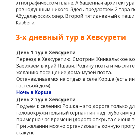
этнографическом плане. А башенная архитектура 
равнодушным никого. Здесь предлагаем 2 тара п
Абуделаурских озер. Второй пятидневный с пеш
Казбеги.
3-х дневный тур в Хевсурети
День 1
тур в Хевсурети
Переезд в Хевсуретию. Смотрим Жинвальское в
Заезжаем в край Пшави. Родину поэта и мыслит
желанию посещение дома-музей поэта.
Останавливаемся на отдых в селе Корша (есть и
гостевой дом).
Ночь в Корша
День 2
тур в Хевсурети
Подъем к селению Рошка – это дорога только д
головокружительный серпантин над глубоким уще
примерно час времени (дорога открыта с июня по
При желании можно организовать конную прогул
скакуне.