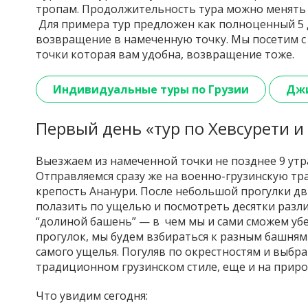
тропам. Продолжительность тура можно менять 
Для примера тур предложен как полноценный 5 д
возвращение в намеченную точку. Мы посетим с 
точки которая вам удобна, возвращение тоже.
Индивидуальные туры по Грузии
Джи
Первый день «тур по Хевсурети и
Выезжаем из намеченной точки не позднее 9 ут
Отправляемся сразу же на военно-грузинскую тра
крепость Ананури. После небольшой прогулки дв
полазить по ущелью и посмотреть десятки разл
“долиной башень” — в чем мы и сами сможем убед
прогулок, мы будем взбираться к разным башня
самого ущелья. Погуляв по окрестностям и выбра
традиционном грузинском стиле, еще и на приро
Что увидим сегодня: