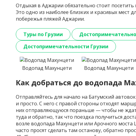
Отдыхая в Аджарии обязательно стоит посетить
Это одно из наиболее близких и красивых мест д
побережья пляжей Аджарии.
Туры по Грузии
Достопримечательно
Достопримечательности Грузии
Водопад Махунцети
Водопад Махунцети
Как добраться до водопада М
Отправляйтесь для начало на Батумский автовок
и просто. С него с правой стороны отходят марш
них отправляющуюся пораньше — чтобы не ждать
туда и обратно, так что поездка получиться до
возле водопада
Махунцети
или Арочного моста 
часто просят сделать там останову, обратно про