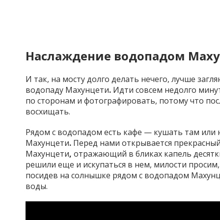
Наслаждение водопадом Мах
И так, на мосту долго делать нечего, лучше загл
водопаду
Махунцети
.
Идти совсем недолго минут
по сторонам и фотографировать, потому что пос
восхищать.
Рядом с водопадом есть кафе — кушать там или н
Махунцети
.
Перед нами открывается прекрасный
Махунцети
,
отражающий в бликах капель десятки
решили еще и искупаться в нем, милости просим,
посидев на солнышке рядом с водопадом Махунц
воды.