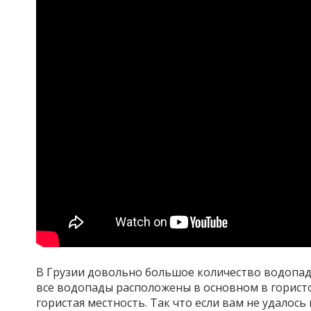
В Грузии довольно большое количество водопад
все водопады расположены в основном в гористой
гористая местность. Так что если вам не удало