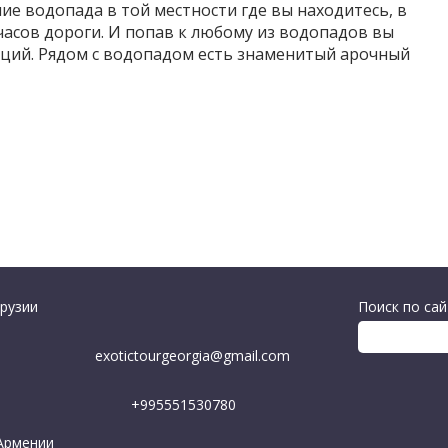
ие водопада в той местности где вы находитесь, в
часов дороги. И попав к любому из водопадов вы
ций. Рядом с водопадом есть знаменитый арочный
рузии
Поиск по сай
exotictourgeorgia@gmail.com
+995551530780
 Армении