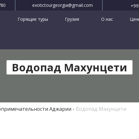
780
exotictourgeorgia@gmail.com
+99
Горящие туры
Грузия
О нас
Цены
Водопад Махунцети
опримечательности Аджарии
Водопад Махунцети