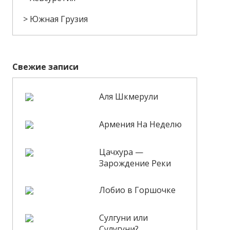
Южная Грузия
Свежие записи
Аля Шкмерули
Армения На Неделю
Цачхура —
Зарождение Реки
Лобио в Горшочке
Сулгуни или
Сулугуни?