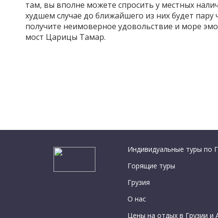
там, вы вполне можете спросить у местных налич
худшем случае до ближайшего из них будет пару 
получите неимоверное удовольствие и море эмо
мост Царицы Тамар.
Индивидуальные туры по Г
Горящие туры
Грузия
О нас
Цены на отдых в Грузии и