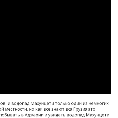
ов, и водопад Махунцети только один из немногих,
 местности, но как все знают вся Грузия это
сь побывать в Аджарии и увидеть водопад Махунцети