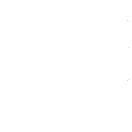
>
>
>