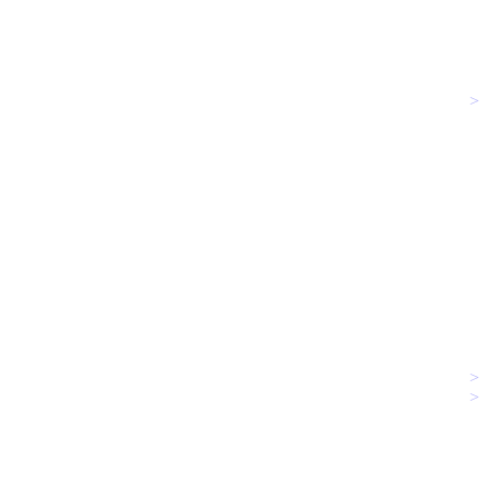
>
>
>