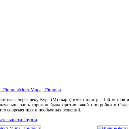
и Тбилиси
Мост Мира, Тбилиси
инулся через реку Кура (Мтквари) имеет длину в 156 метров и 
оначально часть горожан была против такой постройки в Стар
ство современных и необычных решений.
ательности Грузии