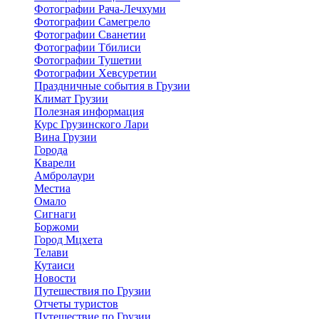
Фотографии Рача-Лечхуми
Фотографии Самегрело
Фотографии Сванетии
Фотографии Тбилиси
Фотографии Тушетии
Фотографии Хевсуретии
Праздничные события в Грузии
Климат Грузии
Полезная информация
Курс Грузинского Лари
Вина Грузии
Города
Кварели
Амбролаури
Местиа
Омало
Сигнаги
Боржоми
Город Мцхета
Телави
Кутаиси
Новости
Путешествия по Грузии
Отчеты туристов
Путешествие по Грузии