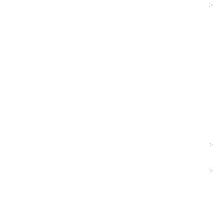
>
>
>