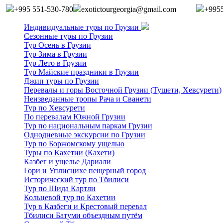
+995 551-530-780
exotictourgeorgia@gmail.com
+995
Индивидуальные туры по Грузии
Сезонные туры по Грузии
Тур Осень в Грузии
Тур Зима в Грузии
Тур Лето в Грузии
Тур Майские праздники в Грузии
Джип туры по Грузии
Перевалы и горы Восточной Грузии (Тушети, Хевсурети)
Неизведанные тропы Рача и Сванети
Тур по Хевсурети
По перевалам Южной Грузии
Тур по национальным паркам Грузии
Однодневные экскурсии по Грузии
Тур по Боржомскому ущелью
Туры по Кахетии (Кахети)
Казбег и ущелье Дариали
Гори и Уплисцихе пещерный город
Исторический тур по Тбилиси
Тур по Шида Картли
Кольцевой тур по Кахетии
Тур в Казбеги и Крестовый перевал
Тбилиси Батуми объездным путём