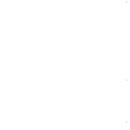
>
>
>