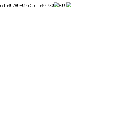
551530780
+995 551-530-780
RU