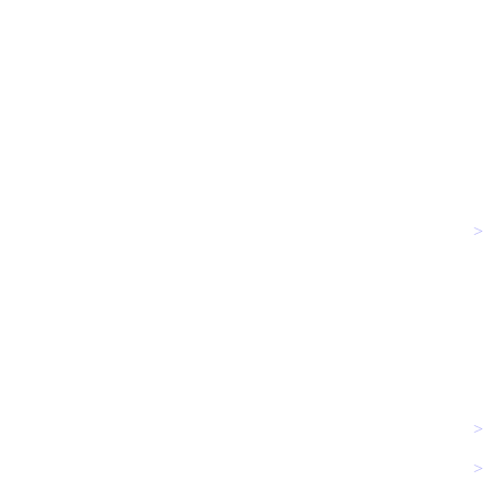
>
>
>