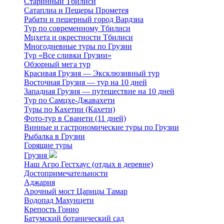
Старинный Тбилиси
Сатаплиа и Пещеры Прометея
Рабати и пещерный город Вардзиа
Тур по современному Тбилиси
Мцхета и окрестности Тбилиси
Многодневные туры по Грузии
Тур «Все сливки Грузии»
Обзорный мега тур
Красивая Грузия — Эксклюзивный тур
Восточная Грузия — тур на 10 дней
Западная Грузия — путешествие на 10 дней
Тур по Самцхе-Джавахети
Туры по Кахетии (Кахети)
Фото-тур в Сванети (11 дней)
Винные и гастрономические туры по Грузии
Рыбалка в Грузии
Горящие туры
Грузия
Наш Агро Гестхаус (отдых в деревне)
Достопримечательности
Аджария
Арочный мост Царицы Тамар
Водопад Махунцети
Крепость Гонио
Батумский ботанический сад