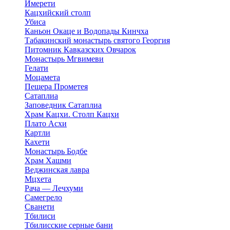
Имерети
Кацхийский столп
Убиса
Каньон Окаце и Водопады Кинчха
Табакинский монастырь святого Георгия
Питомник Кавказских Овчарок
Монастырь Мгвимеви
Гелати
Моцамета
Пещера Прометея
Сатаплиа
Заповедник Сатаплиа
Храм Кацхи. Столп Кацхи
Плато Асхи
Картли
Кахети
Монастырь Бодбе
Храм Хашми
Веджинская лавра
Мцхета
Рача — Лечхуми
Самегрело
Сванети
Тбилиси
Тбилисские серные бани