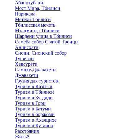
Абанотубани
Мост Мира, Тбилиси
Нарикала
Метехи Тбилиси
Тбилисская мечеть
Мтацминда Тбилиси
Шардени улица в Тбилиси
Самеба собор Святой Троицы
Анчисхати
Сиони, Сионский собор
Тушетии
Хевсурети
Самцхе-Джавахети
Джавахети
Грузия для туристов
Туризм в Казбеги
Туризм в Тбилиси
Туризм в Зугдиди
Туризм в Гори
Туризм в Батуми
Туризм в боржоми
Туризм в Ахалцихе
Туризм в Кутаиси
Расстояния
Жильё