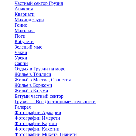
Частный сектор Грузия
Анаклия
Квариати
Махинджаури
Гонио
Малтаква
Поти
Кобулети
Зеленый мыс
Чакви
Уреки
Сарпи
Отдых в Грузии на море
Жилье в Тбилиси
Жильё в Местиа, Сванетия
Жилье в Боржоми
Жильё в Батуми
Батуми частный сектор
Грузия — Все Достопримечательности
Галерея
Фотографии Аджарии
Фотографии Имерети
Фотографии Картли
Фотографии Кахетии
Фотографии Мцхета-Тианети