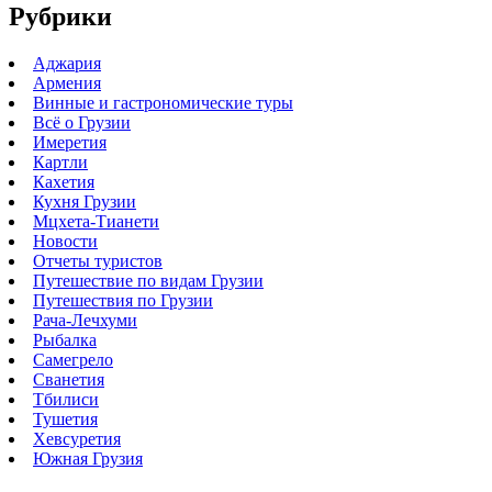
Рубрики
Аджария
Армения
Винные и гастрономические туры
Всё о Грузии
Имеретия
Картли
Кахетия
Кухня Грузии
Мцхета-Тианети
Новости
Отчеты туристов
Путешествие по видам Грузии
Путешествия по Грузии
Рача-Лечхуми
Рыбалка
Самегрело
Сванетия
Тбилиси
Тушетия
Хевсуретия
Южная Грузия