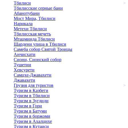
Тбилиси
>
Тбилисские серные бани
Абанотубани
Мост Мира, Тбилиси
Нарикала
Метехи Тбилиси
Тбилисская мечеть
Мтацминда Тбилиси
Шардени улица в Тбилиси
Самеба собор Святой Троицы
Анчисхати
Сиони, Сионский собор
Тушетии
Хевсурети
Самцхе-Джавахети
Джавахети
Грузия для туристов
>
Туризм в Казбеги
Туризм в Тбилиси
Туризм в Зугдиди
Туризм в Гори
Туризм в Батуми
Туризм в боржоми
Туризм в Ахалцихе
Туризм в Кутаиси