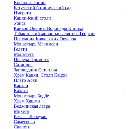
Крепость Гонио
Батумский ботанический сад
Имерети
>
Кацхийский столп
Убиса
Каньон Окаце и Водопады Кинчха
Табакинский монастырь святого Георгия
Питомник Кавказских Овчарок
Монастырь Мгвимеви
Гелати
Моцамета
Пещера Прометея
Сатаплиа
Заповедник Сатаплиа
Храм Кацхи. Столп Кацхи
Плато Асхи
Картли
Кахети
>
Монастырь Бодбе
Храм Хашми
Веджинская лавра
Мцхета
Рача — Лечхуми
Самегрело
Сванети