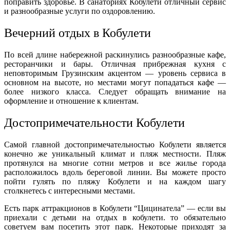
поправить здоровье. В санаториях Кобулети отличный сервис
и разнообразные услуги по оздоровлению.
Вечерний отдых в Кобулети
По всей длине набережной раскинулись разнообразные кафе,
ресторанчики и бары. Отличная прибрежная кухня с
неповторимым Грузинским акцентом — уровень сервиса в
основном на высоте, но местами могут попадаться кафе —
более низкого класса. Следует обращать внимание на
оформление и отношение к клиентам.
Достопримечательности Кобулети
Самой главной достопримечательностью Кобулети является
конечно же уникальный климат и пляж местности. Пляж
протянулся на многие сотни метров и все жилье города
расположилось вдоль береговой линии. Вы можете просто
пойти гулять по пляжу Кобулети и на каждом шагу
столкнетесь с интересными местами.
Есть парк аттракционов в Кобулети “Цицинатела” — если вы
приехали с детьми на отдых в кобулети. то обязательно
советуем вам посетить этот парк. Некоторые приходят за