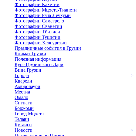
Фотографии Кахетии
Фотографии Мцхета-Тианети
Фотографии Рача-Лечхуми
Фотографии Самегрело
Фотографии Сванетии
Фотографии Тбилиси
Фотографии Тушетии
Фотографии Хевсуретии
Праздничные события в Грузии
Климат Грузии
Полезная информация
Курс Грузинского Лари
Вина Грузии
Города
>
Кварели
Амбролаури
Местиа
Омало
Сигнаги
Боржоми
Город Мцхета
Телави
Кутаиси
Новости
>
Путешествия по Грузии