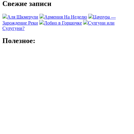
Свежие записи
Аля Шкмерули
Армения На Неделю
Цачхура —
Зарождение Реки
Лобио в Горшочке
Сулгуни или
Сулугуни?
Полезное: