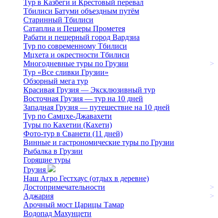
Тур в Казбеги и Крестовый перевал
Тбилиси Батуми объездным путём
Старинный Тбилиси
Сатаплиа и Пещеры Прометея
Рабати и пещерный город Вардзиа
Тур по современному Тбилиси
Мцхета и окрестности Тбилиси
Многодневные туры по Грузии
>
Тур «Все сливки Грузии»
Обзорный мега тур
Красивая Грузия — Эксклюзивный тур
Восточная Грузия — тур на 10 дней
Западная Грузия — путешествие на 10 дней
Тур по Самцхе-Джавахети
Туры по Кахетии (Кахети)
Фото-тур в Сванети (11 дней)
Винные и гастрономические туры по Грузии
Рыбалка в Грузии
Горящие туры
Грузия
Наш Агро Гестхаус (отдых в деревне)
Достопримечательности
>
Аджария
>
Арочный мост Царицы Тамар
Водопад Махунцети