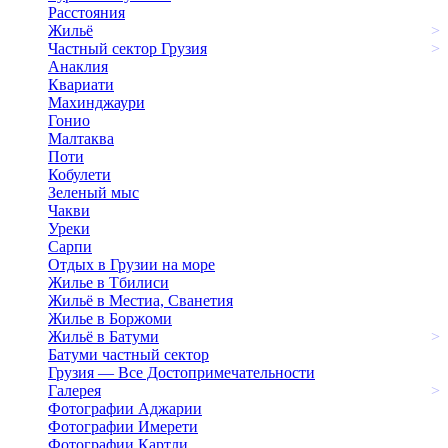
Расстояния
Жильё
>
Частный сектор Грузия
>
Анаклия
Квариати
Махинджаури
Гонио
Малтаква
Поти
Кобулети
Зеленый мыс
Чакви
Уреки
Сарпи
Отдых в Грузии на море
Жилье в Тбилиси
Жильё в Местиа, Сванетия
Жилье в Боржоми
Жильё в Батуми
>
Батуми частный сектор
Грузия — Все Достопримечательности
Галерея
>
Фотографии Аджарии
Фотографии Имерети
Фотографии Картли