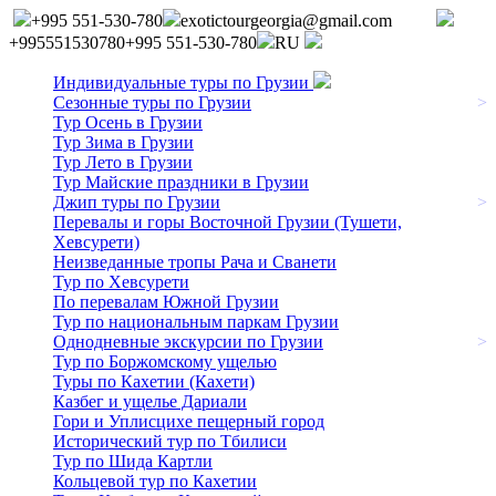
+995 551-530-780
exotictourgeorgia@gmail.com
+995551530780
+995 551-530-780
RU
Индивидуальные туры по Грузии
Сезонные туры по Грузии
>
Тур Осень в Грузии
Тур Зима в Грузии
Тур Лето в Грузии
Тур Майские праздники в Грузии
Джип туры по Грузии
>
Перевалы и горы Восточной Грузии (Тушети,
Хевсурети)
Неизведанные тропы Рача и Сванети
Тур по Хевсурети
По перевалам Южной Грузии
Тур по национальным паркам Грузии
Однодневные экскурсии по Грузии
>
Тур по Боржомскому ущелью
Туры по Кахетии (Кахети)
Казбег и ущелье Дариали
Гори и Уплисцихе пещерный город
Исторический тур по Тбилиси
Тур по Шида Картли
Кольцевой тур по Кахетии