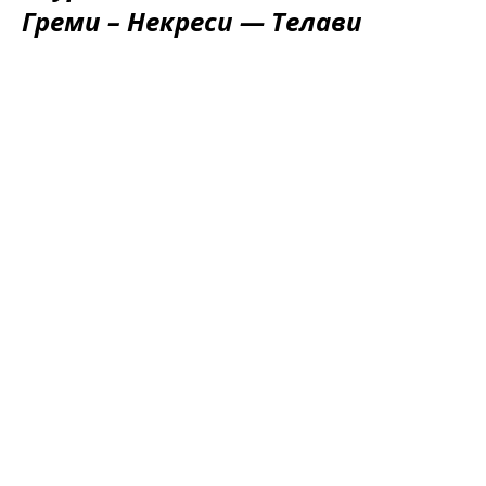
Греми – Некреси — Телави