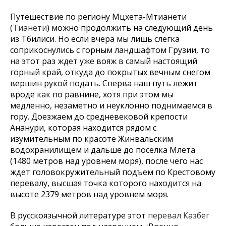
Путешествие по региону Мцхета-Мтианети
(
Тианети
) можно продолжить на следующий день
из Тбилиси. Но если вчера мы лишь слегка
соприкоснулись с горным ландшафтом Грузии, то
на этот раз ждет уже вояж в самый настоящий
горный край, откуда до покрытых вечным снегом
вершин рукой подать. Сперва наш путь лежит
вроде как по равнине, хотя при этом мы
медленно, незаметно и неуклонно поднимаемся в
гору. Доезжаем до средневековой крепости
Ананури, которая находится рядом с
изумительным по красоте Жинвальским
водохранилищем и дальше до поселка Млета
(1480 метров над уровнем моря), после чего нас
ждет головокружительный подъем по Крестовому
перевалу, высшая точка которого находится на
высоте 2379 метров над уровнем моря.
В русскоязычной литературе этот
перевал Казбег