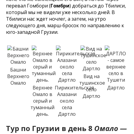
перевал Гомбори (
Гомбри
) добраться до Тбилиси,
который мы не видели уже несколько дней. В
Тбилиси нас ждет ночлег, а затем, на утро
следующего дня, марш-бросок по направлению к
юго-западной Грузии.
Башни
Верхнего
Вид на
Омало
тушинское
Верхнее
Пирикительская
Дартло
село
Омало в
Алазани
Дартло
серый и
около
туманный
села
день.
Дартло
Тур по Грузии в день 8
Омало —