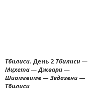
Тбилиси.
День 2
Тбилиси —
Мцхета — Джвари —
Шиомгвиме — Зедазени —
Тбилиси