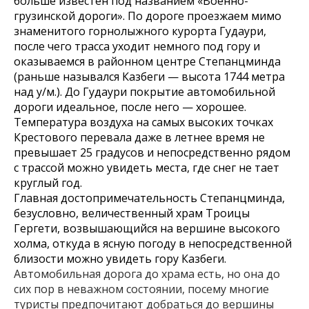
больше известен под названием «Военно-
грузинской дороги». По дороге проезжаем мимо
знаменитого горнолыжного курорта Гудаури,
после чего трасса уходит немного под гору и
оказываемся в районном центре Степанцминда
(раньше назывался Казбеги — высота 1744 метра
над у/м.). До Гудаури покрытие автомобильной
дороги идеальное, после него — хорошее.
Температура воздуха на самых высоких точках
Крестового перевала даже в летнее время не
превышает 25 градусов и непосредственно рядом
с трассой можно увидеть места, где снег не тает
круглый год.
Главная достопримечательность Степанцминда,
безусловно, величественный храм Троицы
Гергети, возвышающийся на вершине высокого
холма, откуда в ясную погоду в непосредственной
близости можно увидеть гору Казбеги.
Автомобильная дорога до храма есть, но она до
сих пор в неважном состоянии, посему многие
туристы предпочитают добраться до вершины