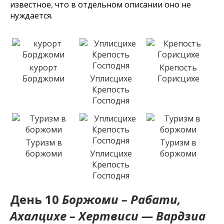
известное, что в отдельном описании оно не
нуждается.
курорт
Крепость
Борджоми
Уплисцихе
Горисцихе
Крепость
Господня
Туризм в
Туризм в
боржоми
Уплисцихе
боржоми
Крепость
Господня
День 10
Боржоми – Рабати,
Ахалцихе – Хертвиси — Вардзиа