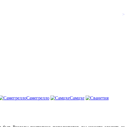
>
Самегрелло
Самцхе