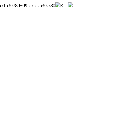
551530780
+995 551-530-780
RU