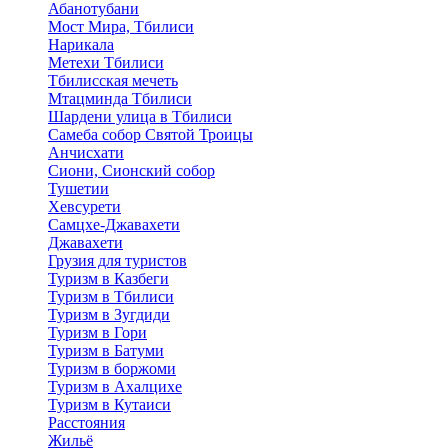
Абанотубани
Мост Мира, Тбилиси
Нарикала
Метехи Тбилиси
Тбилисская мечеть
Мтацминда Тбилиси
Шардени улица в Тбилиси
Самеба собор Святой Троицы
Анчисхати
Сиони, Сионский собор
Тушетии
Хевсурети
Самцхе-Джавахети
Джавахети
Грузия для туристов
Туризм в Казбеги
Туризм в Тбилиси
Туризм в Зугдиди
Туризм в Гори
Туризм в Батуми
Туризм в боржоми
Туризм в Ахалцихе
Туризм в Кутаиси
Расстояния
Жильё