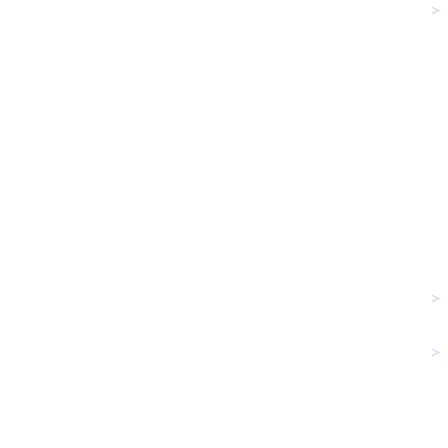
>
>
>