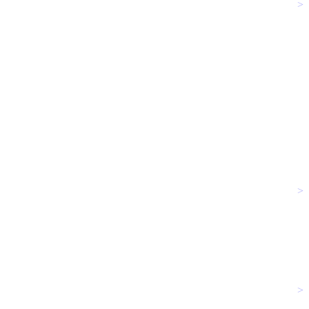
>
>
>