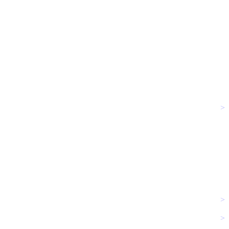
>
>
>