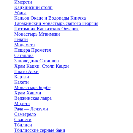
Имерети
Кацхийский столп
Убиса
Каньон Окаце и Водопады Кинчха
Табакинский монастырь святого Георгия
Питомник Кавказских Овчарок
Монастырь Мгвимеви
Гелати
Моцамета
Пещера Прометея
Сатаплиа
Заповедник Сатаплиа
Храм Кацхи. Столп Кацхи
Плато Асхи
Картли
Кахети
Монастырь Бодбе
Храм Хашми
Веджинская лавра
Мцхета
Рача — Лечхуми
Самегрело
Сванети
Тбилиси
Тбилисские серные бани