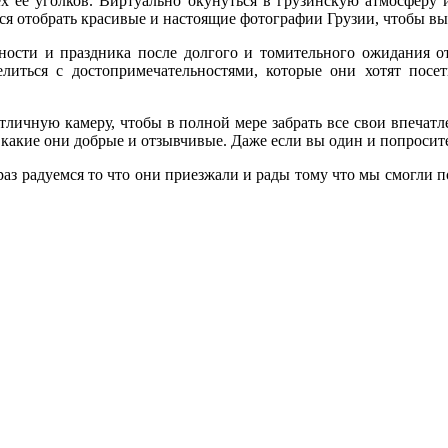
х её уголков. Виртуально окунуться в грузинскую атмосферу и
 отобрать красивые и настоящие фотографии Грузии, чтобы вы т
ности и праздника после долгого и томительного ожидания от
литься с достопримечательностями, которые они хотят посе
отличную камеру, чтобы в полной мере забрать все свои впечат
какие они добрые и отзывчивые. Даже если вы один и попросите
аз радуемся то что они приезжали и рады тому что мы смогли п