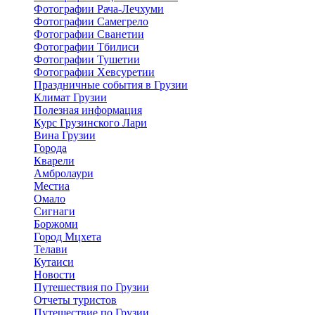
Фотографии Рача-Лечхуми
Фотографии Самегрело
Фотографии Сванетии
Фотографии Тбилиси
Фотографии Тушетии
Фотографии Хевсуретии
Праздничные события в Грузии
Климат Грузии
Полезная информация
Курс Грузинского Лари
Вина Грузии
Города
Кварели
Амбролаури
Местиа
Омало
Сигнаги
Боржоми
Город Мцхета
Телави
Кутаиси
Новости
Путешествия по Грузии
Отчеты туристов
Путешествие по Грузии