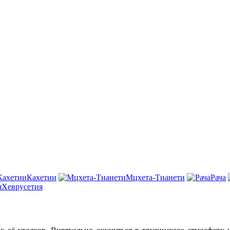
Кахетии
Мцхета-Тианети
Рача
Хеврусетия