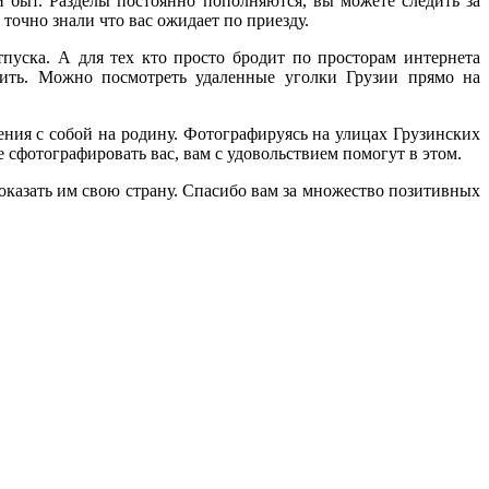
 быт. Разделы постоянно пополняются, вы можете следить за
очно знали что вас ожидает по приезду.
пуска. А для тех кто просто бродит по просторам интернета
тить. Можно посмотреть удаленные уголки Грузии прямо на
ления с собой на родину. Фотографируясь на улицах Грузинских
 сфотографировать вас, вам с удовольствием помогут в этом.
оказать им свою страну. Спасибо вам за множество позитивных