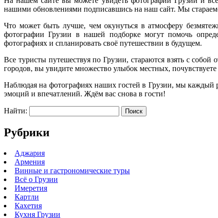
На нашем сайте вы можете увидеть фотографии Грузии и все
нашими обновлениями подписавшись на наш сайт. Мы стараемся
Что может быть лучше, чем окунуться в атмосферу безмятеж
фотографии Грузии в нашей подборке могут помочь опреде
фотографиях и спланировать своё путешествии в будущем.
Все туристы путешествуя по Грузии, стараются взять с собой 
городов, вы увидите множество улыбок местных, почувствуете 
Наблюдая на фотографиях наших гостей в Грузии, мы каждый р
эмоций и впечатлений. Ждём вас снова в гости!
Найти:
Рубрики
Аджария
Армения
Винные и гастрономические туры
Всё о Грузии
Имеретия
Картли
Кахетия
Кухня Грузии