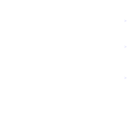
>
>
>