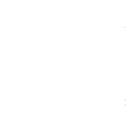
>
>
>