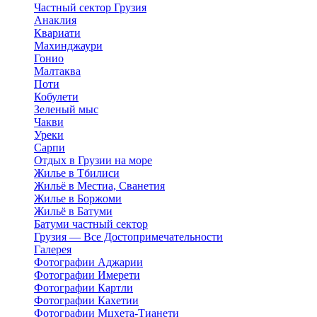
Частный сектор Грузия
Анаклия
Квариати
Махинджаури
Гонио
Малтаква
Поти
Кобулети
Зеленый мыс
Чакви
Уреки
Сарпи
Отдых в Грузии на море
Жилье в Тбилиси
Жильё в Местиа, Сванетия
Жилье в Боржоми
Жильё в Батуми
Батуми частный сектор
Грузия — Все Достопримечательности
Галерея
Фотографии Аджарии
Фотографии Имерети
Фотографии Картли
Фотографии Кахетии
Фотографии Мцхета-Тианети