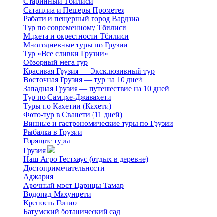
Старинный Тбилиси
Сатаплиа и Пещеры Прометея
Рабати и пещерный город Вардзиа
Тур по современному Тбилиси
Мцхета и окрестности Тбилиси
Многодневные туры по Грузии
Тур «Все сливки Грузии»
Обзорный мега тур
Красивая Грузия — Эксклюзивный тур
Восточная Грузия — тур на 10 дней
Западная Грузия — путешествие на 10 дней
Тур по Самцхе-Джавахети
Туры по Кахетии (Кахети)
Фото-тур в Сванети (11 дней)
Винные и гастрономические туры по Грузии
Рыбалка в Грузии
Горящие туры
Грузия
Наш Агро Гестхаус (отдых в деревне)
Достопримечательности
Аджария
Арочный мост Царицы Тамар
Водопад Махунцети
Крепость Гонио
Батумский ботанический сад