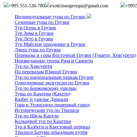
+995 551-530-780
exotictourgeorgia@gmail.com
+995
Индивидуальные туры по Грузии
Сезонные туры по Грузии
Тур Осень в Грузии
Тур Зима в Грузии
Тур Лето в Грузии
Тур Майские праздники в Грузии
Джип туры по Грузии
Перевалы и горы Восточной Грузии (Тушети, Хевсурети)
Неизведанные тропы Рача и Сванети
Тур по Хевсурети
По перевалам Южной Грузии
Тур по национальным паркам Грузии
Однодневные экскурсии по Грузии
Тур по Боржомскому ущелью
Туры по Кахетии (Кахети)
Казбег и ущелье Дариали
Гори и Уплисцихе пещерный город
Исторический тур по Тбилиси
Тур по Шида Картли
Кольцевой тур по Кахетии
Тур в Казбеги и Крестовый перевал
Тбилиси Батуми объездным путём