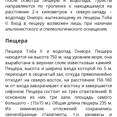
После осмотра пещеры и водопада, туристы
направляются по тропинке к находящемуся на
расстоянии 2-х километров к северо-западу –
водопаду Ониорэ, вытекающему из пещеры Тоба
II. Вход в пещеру возможен лишь при наличии
альпинистского и спелеологического оснащения.
Пещера
Пещера Тоба II и водопад Ониорэ. Пещера
находится на высоте 750 м. над уровнем моря, она
выработана в верхних слоях известковых камней.
Пещера, высота и ширина входа которой по 5 м.
переходит в сводчатый зал, откуда прямолинейно
отходит на северо-восток, на расстоянии 150-160
м. от входа заворачивает к востоку и завершается
сифоном. Пещера состоит из трех ответвлений. В
основном из них три зала. площадь самого
большого – (15х15 м.). Общая длина пещеры 235 м.
Из химических отложений сохранились
свечеобразные сталагмиты, т.н. занавесы и