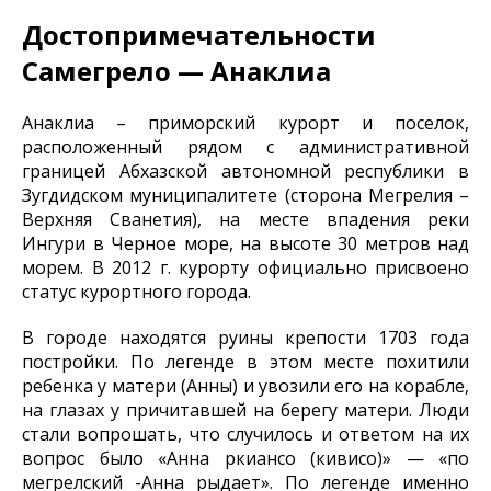
Достопримечательности
Самегрело — Анаклиа
Анаклиа – приморский курорт и поселок,
расположенный рядом с административной
границей Абхазской автономной республики в
Зугдидском муниципалитете (сторона Мегрелия –
Верхняя Сванетия), на месте впадения реки
Ингури в Черное море, на высоте 30 метров над
морем. В 2012 г. курорту официально присвоено
статус курортного города.
В городе находятся руины крепости 1703 года
постройки. По легенде в этом месте похитили
ребенка у матери (Анны) и увозили его на корабле,
на глазах у причитавшей на берегу матери. Люди
стали вопрошать, что случилось и ответом на их
вопрос было «Анна ркиансо (кивисо)» — «по
мегрелский -Анна рыдает». По легенде именно