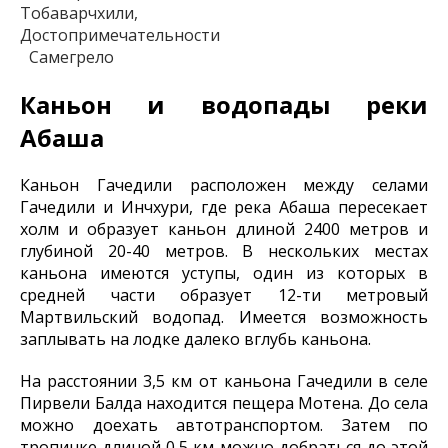
Тобаварчхили,
Достопримечательности
Самегрело
Каньон и водопады реки
Абаша
Каньон Гачедили расположен между селами
Гачедили и Инчхури, где река Абаша пересекает
холм и образует каньон длиной 2400 метров и
глубиной 20-40 метров. В нескольких местах
каньона имеются уступы, один из которых в
средней части образует 12-ти метровый
Мартвильский водопад. Имеется возможность
заплывать на лодке далеко вглубь каньона.
На расстоянии 3,5 км от каньона Гачедили в селе
Пирвели Балда находится пещера Мотена. До села
можно доехать автотранспортом. Затем по
тропинке длиной 0,5 км можно добраться до этой