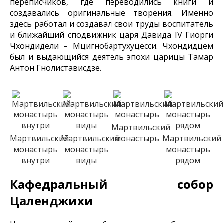
переписчиков, где переводились книги и
создавались оригинальные творения. Именно
здесь работал и создавал свои труды воспитатель
и ближайший сподвижник царя Давида IV Гиорги
Чхондидели – Мцигнобартухуцесси. Чхондидцем
был и выдающийся деятель эпохи царицы Тамар
Антон Гнолистависдзе.
Мартвильский
Мартвильский
Мартвильский
монастырь
Мартвильский
монастырь
монастырь
монастырь
внутри
виды
рядом
Кафедральный собор
Цаленджихи