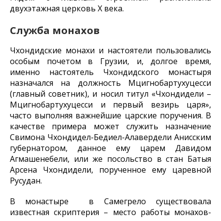
двухэтажная церковь X века.
Служба монахов
Чхондидские монахи и настоятели пользовались
особым почетом в Грузии, и, долгое время,
именно настоятель Чхондидского монастыря
назначался на должность Мцигнобартухуцесси
(главный советник), и носил титул «Чхондидели –
Мцигнобартухуцесси и первый везирь царя»,
часто выполняя важнейшие царские поручения. В
качестве примера может служить назначение
Свимона Чхондидел-Бедиел-Алавердели Анисским
губернатором, данное ему царем Давидом
Агмашенебели, или же посольство в стан Батыя
Арсена Чхондидели, порученное ему царевной
Русудан.
В монастыре в Самегрело существовала
известная скриптерия – место работы монахов-