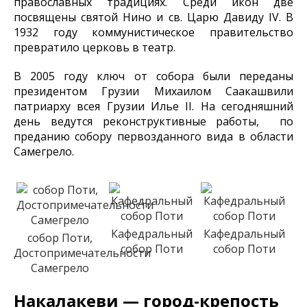
православных традициях. Среди икон две
посвящены святой Нино и св. Царю Давиду IV. В
1932 году коммунистическое правительство
превратило церковь в театр.
В 2005 году ключ от собора были переданы
президентом Грузии Михаилом Саакашвили
патриарху всея Грузии Илье II. На сегодняшний
день ведутся реконструктивные работы, по
преданию собору первозданного вида в области
Самегрело.
Кафедральный
Кафедральный
собор Поти,
собор Поти
собор Поти
Достопримечательности
Самегрело
Накалакеви — город-крепость