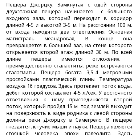
Пещера Джорцку. Замкнутая с одой стороны
двухэтажная пещера начинается с большого
входного зала, который переходит в коридор
длиной 4-5 и высотой 3-5 м. На расстоянии 100 м.
от входа находятся два ответвления. Основная
магистраль меандровая, В конце она
превращается в большой зал, на стене которого
открывается второй этаж длиной 30 м. По всей
длине пещеры имеются отложения,
преимущественно сталактиты, реже встречаются
сталагмиты. Пещера богата 3,5-4 метровыми
прослойками пластической глины. Температура
воздуха 16 градусов. Здесь протекает поток воды,
дебет которой составляет 4-5 л./сек. У восточного
ответвления к нему присоединяется второй
поток, который пройдя 15 м. под землей выходит
на поверхность в виде родника с левой стороны
долины реки Джорцку в Самегрело. В пещере
гнездятся летучие мыши и пауки. Пещера является
стоянкой человека эпохи палеолита. Здесь