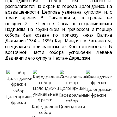
Цаленджихский собор им. Спасителя,
располагается на окраине города Цаленджиха, на
возвышенности. Церковь увенчана куполом, и, с
точки зрения Э. Такаишвили, построена не
позднее X – XI веков. Согласно сохранившимся
надписям на грузинском и греческом интерьер
собора был создан по приказу князя Валиха
Дадиани (1384 – 1396) Кир Мануилом Евгеником,
специально призванным из Константинополя. В
восточной части собора успокоены Левана
Дадиани и его супруга Нестан-Дареджан.
Цаленджихи
собор
Кафедральный
фрески
Цаленджихи
собор
фрески
Кафедральный
Цаленджихи
собор