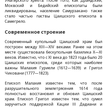
Унагирского хребта. После того, как Драндский,
Моквский и Бедийский епископаты были
ликвидированы, население Самурзакано также
стало частью паствы Цаишского епископа в
Самегрело.
Современное строение
Современный купольный Цаишский храм был
построен между XIII—XIV веками. Ранее на этом
месте существовала бескупольная базилика X—XI
веков. Известно, что с XI века до 1823 года было 20
Цаишских епископов, среди которых наиболее
важны Малахия Гуриели (1612—1639) и Григол
Чиковани (1777—1823).
Епископ Малахия известен тем, что после
разрушительного землетрясения 1614 года
полностью восстановил и обновил Цаишский
храм. Епископ Григол известен тем, что сумел
заручиться поддержкой Кации III Дадиани и