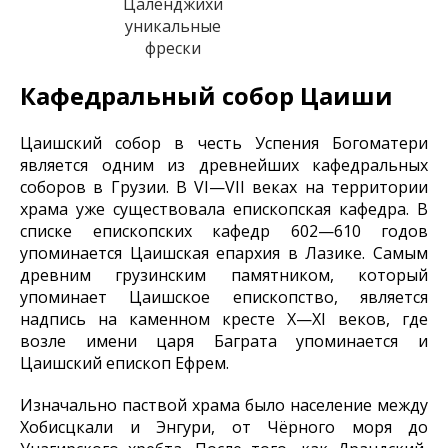
Цаленджихи
уникальные
фрески
Кафедральный собор Цаиши
Цаишский собор в честь Успения Богоматери
является одним из древнейших кафедральных
соборов в Грузии. В VI—VII веках на территории
храма уже существовала епископская кафедра. В
списке епископских кафедр 602—610 годов
упоминается Цаишская епархия в Лазике. Самым
древним грузинским памятником, который
упоминает Цаишское епископство, является
надпись на каменном кресте X—XI веков, где
возле имени царя Баграта упоминается и
Цаишский епископ Ефрем.
Изначально паствой храма было население между
Хобисцкали и Энгури, от Чёрного моря до