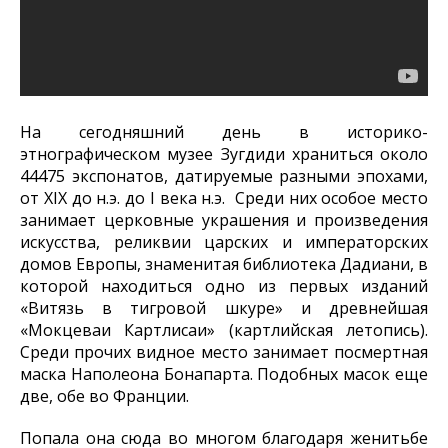
На сегодняшний день в историко-
этнографическом музее Зугдиди храниться около
44475 экспонатов, датируемые разными эпохами,
от XIX до н.э. до I века н.э. Среди них особое место
занимает церковные украшения и произведения
искусства, реликвии царских и императорских
домов Европы, знаменитая библиотека Дадиани, в
которой находиться одно из первых изданий
«Витязь в тигровой шкуре» и древнейшая
«Мокцеваи Картлисаи» (картлийская летопись).
Среди прочих видное место занимает посмертная
маска Наполеона Бонапарта. Подобных масок еще
две, обе во Франции.
Попала она сюда во многом благодаря женитьбе