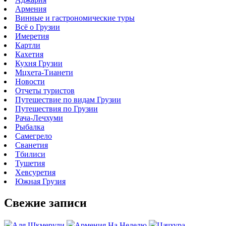
Армения
Винные и гастрономические туры
Всё о Грузии
Имеретия
Картли
Кахетия
Кухня Грузии
Мцхета-Тианети
Новости
Отчеты туристов
Путешествие по видам Грузии
Путешествия по Грузии
Рача-Лечхуми
Рыбалка
Самегрело
Сванетия
Тбилиси
Тушетия
Хевсуретия
Южная Грузия
Свежие записи
Аля Шкмерули
Армения На Неделю
Цачхура —