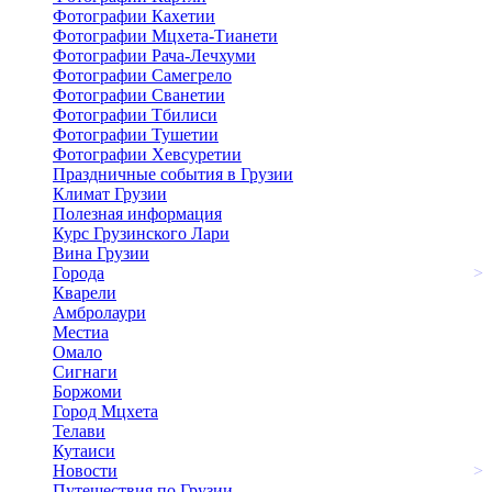
Фотографии Кахетии
Фотографии Мцхета-Тианети
Фотографии Рача-Лечхуми
Фотографии Самегрело
Фотографии Сванетии
Фотографии Тбилиси
Фотографии Тушетии
Фотографии Хевсуретии
Праздничные события в Грузии
Климат Грузии
Полезная информация
Курс Грузинского Лари
Вина Грузии
Города
>
Кварели
Амбролаури
Местиа
Омало
Сигнаги
Боржоми
Город Мцхета
Телави
Кутаиси
Новости
>
Путешествия по Грузии