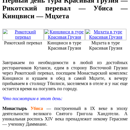
Первый день тура Красивая Грузия —
Рикотский перевал — Убиса —
Кинцвиси — Мцхета
Рикотский перевал
Кинцвиси в туре
Мцхета в туре
Красивая Грузия
Красивая Грузия
Завтракаем по необходимости в любой из достойных
ресторанчиков Кутаиси, едим в сторону Восточной Грузии
через Рикотский перевал, посещаем Монастырский комплекс
Кинцвиси и кушаем в обед в самой Мцхете, к вечеру
прибываем в столицу Тбилиси, заселяемся в отеле и у нас еще
остается время на погулять по городу.
Что посмотрим в этот день:
Монастырь
Убиса
— построенный в IX веке в эпоху
деятельности великого Святого Григола Хандзтели. А
уникальная роспись XIV века пренадлежит некому Герасиме
— ученику Даммиане.