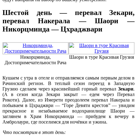
Шестой день — перевал Зекари,
перевал Накерала — Шаори —
Никорцминда — Цхраджвари
Никорцминда,
Шаори в туре Красивая Грузия
Достопримечательности Рача
Кушаем с утра в отеле и отправляемся самым первым делом в
Рачинский регион. В теплый сезон переезд в Западную
Грузию сделаем через красивейший горный перевал
Зекари
.
(А в сезон когда Зекари закрыт — едем через Перевал
Рикоти). Далее, из Имерети преодолеем перевал Накерала и
побываем в Цхраджври — “Горе Девяти крестов” — увидим
прекрасное и незабываемое водохранилище Шаори —
заглянем в Храм Никорцминда — прибудем к вечеру в
Амбролаури, где поселимся для ночёвки и ужина.
Что посмотрим в этот день: