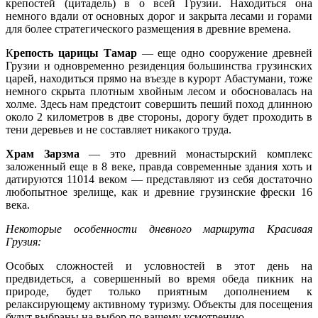
крепостей (цитадель) в о всей Грузии. Находиться она
немного вдали от основных дорог и закрыта лесами и горами
для более стратегического размещения в древние времена.
К
репость царицы Тамар
— еще одно сооружение древней
Грузии и одновременно резиденция большинства грузинских
царей, находиться прямо на въезде в курорт Абастумани, тоже
немного скрыта плотным хвойным лесом и обосновалась на
холме. Здесь нам предстоит совершить пеший поход длинною
около 2 километров в две стороны, дорогу будет проходить в
тени деревьев и не составляет никакого труда.
Храм Зарзма
— это древний монастырский комплекс
заложенный еще в 8 веке, правда современные здания хоть и
датируются 11014 веком — представляют из себя достаточно
любопытное зрелище, как и древние грузинские фрески 16
века.
Некоторые особенности дневного маршрута Красивая
Грузия:
Особых сложностей и условностей в этот день на
предвидеться, а совершенный во время обеда пикник на
природе, будет только приятным дополнением к
релаксирующему активному туризму. Объекты для посещения
будут выбраны на выбор по вашему усмотрению.