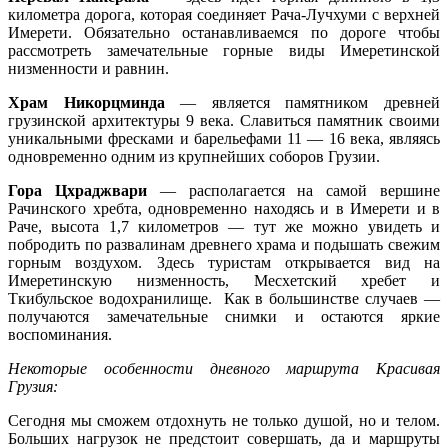
километра дорога, которая соединяет Рача-Лучхуми с верхней
Имерети. Обязательно останавливаемся по дороге чтобы
рассмотреть замечательные горные виды Имеретинской
низменности и равнин.
Храм Никорцминда
— является памятником древней
грузинской архитектуры 9 века. Славиться памятник своими
уникальными фресками и барельефами 11 — 16 века, являясь
одновременно одним из крупнейших соборов Грузии.
Гора Цхраджвари
— располагается на самой вершине
Рачинского хребта, одновременно находясь и в Имерети и в
Раче, высота 1,7 километров — тут же можно увидеть и
побродить по развалинам древнего храма и подышать свежим
горным воздухом. Здесь туристам открывается вид на
Имеретинскую низменность, Месхетский хребет и
Ткибульское водохранилище. Как в большинстве случаев —
получаются замечательные снимки и остаются яркие
воспоминания.
Некоторые особенности дневного маршрута Красивая
Грузия:
Сегодня мы сможем отдохнуть не только душой, но и телом.
Больших нагрузок не предстоит совершать, да и маршруты