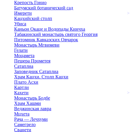
Крепость Гонио
Батумский ботанический сад
Имерети
>
Кацхийский столп
Убиса
Каньон Окаце и Водопады Кинчха
Табакинский монастырь святого Георгия
Питомник Кавказских Овчарок
Монастырь Мгвимеви
Гелати
Моцамета
Пещера Прометея
Сатаплиа
Заповедник Сатаплиа
Храм Кацхи. Столп Кацхи
Плато Асхи
Картли
Кахети
>
Монастырь Бодбе
Храм Хашми
Веджинская лавра
Мцхета
Рача — Лечхуми
Самегрело
Сванети