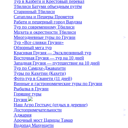
Тур в Казбеги и Крестовый перевал
Тбилиси Батуми объездным путём
Старинный Тбилиси
Сатаплиа и Пещеры Прометея
Рабати и пещерный город Вардзиа
Тур по современному Тбилиси
Мцхета и окрестности Тбилиси
Многодневные туры по Грузии
>
Тур «Все сливки Грузии»
Обзорный мега тур
Красивая Грузия — Эксклюзивный тур
Восточная Грузия — тур на 10 дней
Западная Грузия — путешествие на 10 дней
Тур по Самцхе-Джавахети
Туры по Кахетии (Кахети)
Фото-тур в Сванети (11 дней)
Винные и гастрономические туры по Грузии
Рыбалка в Грузии
Горящие туры
Грузия
Наш Агро Гестхаус (отдых в деревне)
Достопримечательности
>
Аджария
>
Арочный мост Царицы Тамар
Водопад Махунцети