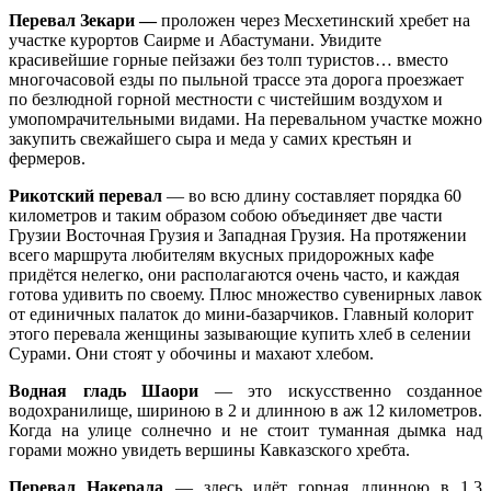
Перевал
Зекари —
проложен через Месхетинский хребет на
участке курортов Саирме и Абастумани. Увидите
красивейшие горные пейзажи без толп туристов… вместо
многочасовой езды по пыльной трассе эта дорога проезжает
по безлюдной горной местности с чистейшим воздухом и
умопомрачительными видами. На перевальном участке можно
закупить свежайшего сыра и меда у самих крестьян и
фермеров.
Рикотский перевал
— во всю длину составляет порядка 60
километров и таким образом собою объединяет две части
Грузии Восточная Грузия и Западная Грузия. На протяжении
всего маршрута любителям вкусных придорожных кафе
придётся нелегко, они располагаются очень часто, и каждая
готова удивить по своему. Плюс множество сувенирных лавок
от единичных палаток до мини-базарчиков. Главный колорит
этого перевала женщины зазывающие купить хлеб в селении
Сурами. Они стоят у обочины и махают хлебом.
Водная гладь Шаори
— это искусственно созданное
водохранилище, шириною в 2 и длинною в аж 12 километров.
Когда на улице солнечно и не стоит туманная дымка над
горами можно увидеть вершины Кавказского хребта.
Перевал Накерала
— здесь идёт горная длинною в 1,3