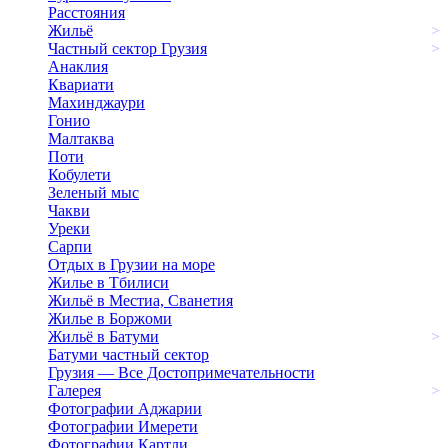
Расстояния
Жильё
>
Частный сектор Грузия
>
Анаклия
Квариати
Махинджаури
Гонио
Малтаква
Поти
Кобулети
Зеленый мыс
Чакви
Уреки
Сарпи
Отдых в Грузии на море
Жилье в Тбилиси
Жильё в Местиа, Сванетия
Жилье в Боржоми
Жильё в Батуми
>
Батуми частный сектор
Грузия — Все Достопримечательности
Галерея
>
Фотографии Аджарии
Фотографии Имерети
Фотографии Картли