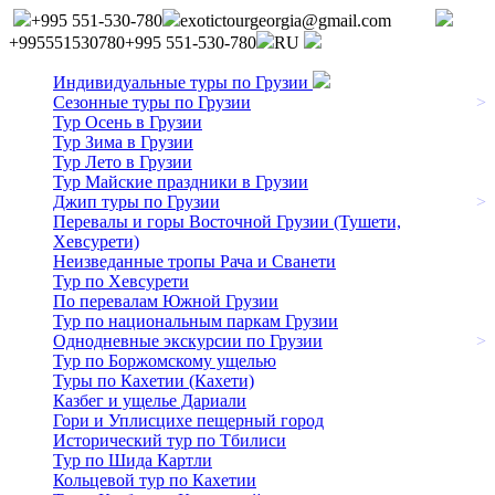
+995 551-530-780
exotictourgeorgia@gmail.com
+995551530780
+995 551-530-780
RU
Индивидуальные туры по Грузии
Сезонные туры по Грузии
>
Тур Осень в Грузии
Тур Зима в Грузии
Тур Лето в Грузии
Тур Майские праздники в Грузии
Джип туры по Грузии
>
Перевалы и горы Восточной Грузии (Тушети,
Хевсурети)
Неизведанные тропы Рача и Сванети
Тур по Хевсурети
По перевалам Южной Грузии
Тур по национальным паркам Грузии
Однодневные экскурсии по Грузии
>
Тур по Боржомскому ущелью
Туры по Кахетии (Кахети)
Казбег и ущелье Дариали
Гори и Уплисцихе пещерный город
Исторический тур по Тбилиси
Тур по Шида Картли
Кольцевой тур по Кахетии