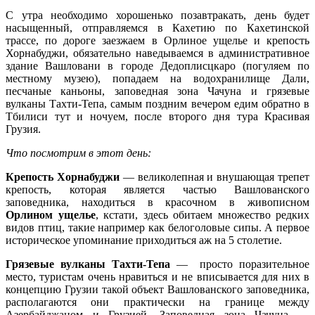
С утра необходимо хорошенько позавтракать, день будет
насыщенный, отправляемся в Кахетию по Кахетинской
трассе, по дороге заезжаем в Орлиное ущелье и крепость
Хорнабуджи, обязательно наведываемся в административное
здание Вашловани в городе Дедоплисцкаро (погуляем по
местному музею), попадаем на водохранилище Дали,
песчаные каньоны, заповедная зона Чачуна и грязевые
вулканы Тахти-Тепа, самым поздним вечером едим обратно в
Тбилиси тут и ночуем, после второго дня тура Красивая
Грузия.
Что посмотрим в этот день:
Крепость Хорнабуджи
— великолепная и внушающая трепет
крепость, которая является частью Вашлованского
заповедника, находиться в красочном в живописном
Орлином ущелье
, кстати, здесь обитаем множество редких
видов птиц, такие например как белоголовые сипы. А первое
историческое упоминание приходиться аж на 5 столетие.
Грязевые вулканы Тахти-Тепа
— просто поразительное
место, туристам очень нравиться и не вписывается для них в
концепцию Грузии такой объект Вашлованского заповедника,
располагаются они практически на границе между
Азербайджаном и Грузией. Заповедная зона Чачуна —