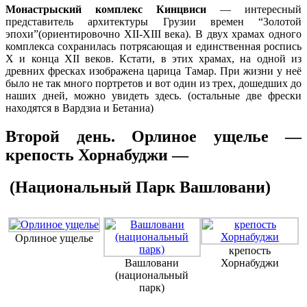
Монастрыский комплекс Кинцвиси
— интересный
представитель архитектуры Грузии времен “Золотой
эпохи”(ориентировочно XII-XIII века). В двух храмах одного
комплекса сохранилась потрясающая и единственная роспись
X и конца XII веков. Кстати, в этих храмах, на одной из
древних фресках изображена царица Тамар. При жизни у неё
было не так много портретов и вот один из трех, дошедших до
наших дней, можно увидеть здесь. (остальные две фрески
находятся в Вардзиа и Бетаниа)
Второй день. Орлиное ущелье —
крепость Хорнабуджи —
(Национальный Парк
Вашловани
)
Орлиное ущелье
крепость
Вашловани
Хорнабуджи
(национальный
парк)