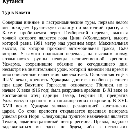
Кутаиси
Тур в Кахети
Совершая винные и гастрономические туры, первым делом
мы покидаем Грузинскую столицу по восточной трассе, а в
Кахети пробираемся через Гомборский перевал, высшая
точкой которого является гора Циви («Холодная»), высота
которой равна 1991 метру над уровнем моря. Максимальная
высота, по которой проходит автомобильная трасса, 1620
метров. У самого подножия перевала, на высоком холму,
возвышаются руины некогда величественной крепости
Уджарма, сохранившие обаяние до сегодняшнего дня,
несмотря на значительный урон, который нанесли им время и
многочисленные нашествия завоевателей. Основанная ещё в
III-IV веках, крепость
Уджарма
достигла особого расцвета
при царе Вахтанге Горгасали, основателе Тбилиси, но в
начале Х века (916 год) была разрушена арабами. В XI веке ее
восстановил отец царицы Тамар, Георгий III, превратив
Уджармскую крепость в хранилище своих сокровищ. В XVI-
XVII веках Уджарма являлась резиденцией кахетинских
царей. Со стен крепости открывается красивая панорама
ущелья реки Иори. Следующим пунктом назначения является
Телави, административный центр региона. Правда, надолго
задерживаться мы здесь не будем, ибо в нескольких