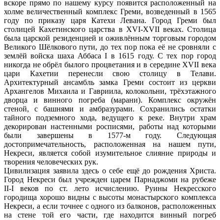
вскоре прямо по нашему курсу появится расположенный на
холме величественный комплекс Греми, возведенный в 1565
году по приказу царя Катехи Левана. Город Греми был
столицей Кахетинского царства в XVI-XVII веках. Столица
была царской резиденцией и оживлённым торговым городом
Великого Шёлкового пути, до тех пор пока её не сровняли с
землёй войска шаха Аббаса I в 1615 году. С тех пор город
никогда не обрёл былого процветания и в середине XVII века
цари Кахетии перенесли свою столицу в Телави.
Архитектурный ансамбль замка Греми состоит из церкви
Архангелов Михаила и Гавриила, колокольни, трёхэтажного
дворца и винного погреба (марани). Комплекс окружён
стеной, с башнями и амбразурами. Сохранились остатки
тайного подземного хода, ведущего к реке. Внутри храм
декорирован настенными росписями, работы над которыми
были завершены в 1577-м году. Следующая
достопримечательность, расположенная на нашем пути,
Некреси, является собой изумительное слияние природы и
творения человеческих рук.
Цивилизация заявила здесь о себе ещё до рождения Христа.
Город Некреси был учрежден царем Парнаджоми на рубеже
II-I веков по ст. лето исчислению. Руины Некресского
городища хорошо видны с высоты монастырского комплекса
Некреси, а если точнее с одного из балконов, расположенных
на стене той его части, где находится винный погреб