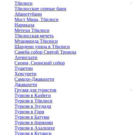
Тбилиси
>
Тбилисские серные бани
Абанотубани
Мост Мира, Тбилиси
Нарикала
Метехи Тбилиси
Тбилисская мечеть
Мтацминда Тбилиси
Шардени улица в Тбилиси
Самеба собор Святой Троицы
Анчисхати
Сиони, Сионский собор
Тушетии
Хевсурети
Самцхе-Джавахети
Джавахети
Грузия для туристов
>
Туризм в Казбеги
Туризм в Тбилиси
Туризм в Зугдиди
Туризм в Гори
Туризм в Батуми
Туризм в боржоми
Туризм в Ахалцихе
Туризм в Кутаиси