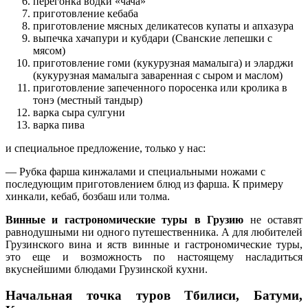
перегонка водки «чача»
приготовление кебаба
приготовление мясных деликатесов купаты и апхазура
выпечка хачапури и кубдари (Сванские лепешки с
мясом)
приготовление гоми (кукурузная мамалыга) и эларджи
(кукурузная мамалыга заваренная с сыром и маслом)
приготовление запеченного поросенка или кролика в
тонэ (местный тандыр)
варка сыра сулгуни
варка пива
и специальное предложение, только у нас:
— Рубка фарша кинжалами и специальными ножами с
последующим приготовлением блюд из фарша. К примеру
хинкали, кебаб, бозбаш или толма.
Винные и гастрономические туры в Грузию
не оставят
равнодушными ни одного путешественника. А для любителей
Грузинского вина и яств винные и гастрономические туры,
это еще и возможность по настоящему насладиться
вкуснейшими блюдами Грузинской кухни.
Начальная точка туров Тбилиси, Батуми,