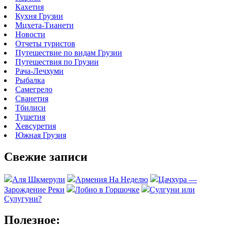
Кахетия
Кухня Грузии
Мцхета-Тианети
Новости
Отчеты туристов
Путешествие по видам Грузии
Путешествия по Грузии
Рача-Лечхуми
Рыбалка
Самегрело
Сванетия
Тбилиси
Тушетия
Хевсуретия
Южная Грузия
Свежие записи
Аля Шкмерули
Армения На Неделю
Цачхура —
Зарождение Реки
Лобио в Горшочке
Сулгуни или
Сулугуни?
Полезное: