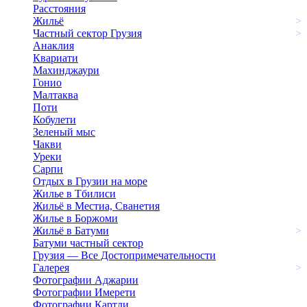
Расстояния
Жильё
>
Частный сектор Грузия
>
Анаклия
Квариати
Махинджаури
Гонио
Малтаква
Поти
Кобулети
Зеленый мыс
Чакви
Уреки
Сарпи
Отдых в Грузии на море
Жилье в Тбилиси
Жильё в Местиа, Сванетия
Жилье в Боржоми
Жильё в Батуми
>
Батуми частный сектор
Грузия — Все Достопримечательности
Галерея
>
Фотографии Аджарии
Фотографии Имерети
Фотографии Картли