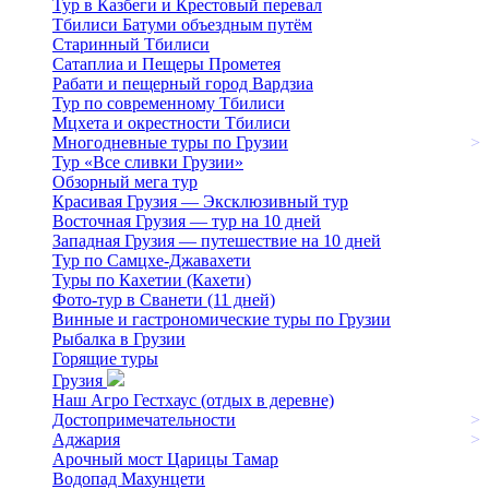
Тур в Казбеги и Крестовый перевал
Тбилиси Батуми объездным путём
Старинный Тбилиси
Сатаплиа и Пещеры Прометея
Рабати и пещерный город Вардзиа
Тур по современному Тбилиси
Мцхета и окрестности Тбилиси
Многодневные туры по Грузии
>
Тур «Все сливки Грузии»
Обзорный мега тур
Красивая Грузия — Эксклюзивный тур
Восточная Грузия — тур на 10 дней
Западная Грузия — путешествие на 10 дней
Тур по Самцхе-Джавахети
Туры по Кахетии (Кахети)
Фото-тур в Сванети (11 дней)
Винные и гастрономические туры по Грузии
Рыбалка в Грузии
Горящие туры
Грузия
Наш Агро Гестхаус (отдых в деревне)
Достопримечательности
>
Аджария
>
Арочный мост Царицы Тамар
Водопад Махунцети