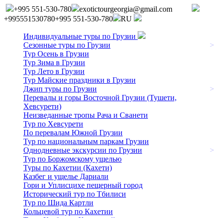
+995 551-530-780
exotictourgeorgia@gmail.com
+995551530780
+995 551-530-780
RU
Индивидуальные туры по Грузии
Сезонные туры по Грузии
>
Тур Осень в Грузии
Тур Зима в Грузии
Тур Лето в Грузии
Тур Майские праздники в Грузии
Джип туры по Грузии
>
Перевалы и горы Восточной Грузии (Тушети,
Хевсурети)
Неизведанные тропы Рача и Сванети
Тур по Хевсурети
По перевалам Южной Грузии
Тур по национальным паркам Грузии
Однодневные экскурсии по Грузии
>
Тур по Боржомскому ущелью
Туры по Кахетии (Кахети)
Казбег и ущелье Дариали
Гори и Уплисцихе пещерный город
Исторический тур по Тбилиси
Тур по Шида Картли
Кольцевой тур по Кахетии