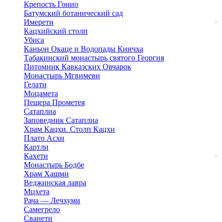
Крепость Гонио
Батумский ботанический сад
Имерети
>
Кацхийский столп
Убиса
Каньон Окаце и Водопады Кинчха
Табакинский монастырь святого Георгия
Питомник Кавказских Овчарок
Монастырь Мгвимеви
Гелати
Моцамета
Пещера Прометея
Сатаплиа
Заповедник Сатаплиа
Храм Кацхи. Столп Кацхи
Плато Асхи
Картли
Кахети
>
Монастырь Бодбе
Храм Хашми
Веджинская лавра
Мцхета
Рача — Лечхуми
Самегрело
Сванети