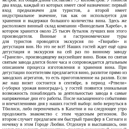
два входа, каждый из которых имеет своё назначение: первый
вход предназначен для туристов, а второй имеет
индустриальное значение, так как он используется для
хранения и выдержки большого количества вина. Здесь же
расположен винный склад компании «Винодельня Хареба», в
котором хранится около 25 тысяч бутылок лучших вин этого
производителя. Винные и гастрономические туры
для туристов проводятся экскурсия по «Гвираби» и
дегустация вин. Но это не всё! Наших гостей ждет ещё одна
дегустация и экскурсия на сей раз по винному заводу
«Гранели», производящему вкуснейшее вино. Вояж по святая
святым завода длится более часа и сопровождается детальным
описанием процесса изготовления и хранения вина. При
дегустации посетителям предлагается вино, разлитое прямо из
заводских агрегатов, то есть приготовленное на разлив. Если
же наш визит состоится в сентябре, в период «Ртвели»
(«уборки урожая винограда»), у гостей появится уникальная
возможность понаблюдать за деятельностью завода в самые
напряженные дни его работы. После насыщенного событиями
и впечатлениями дня у наших гостей выбор: либо вернуться в
Тбилиси, либо переночевать в Кахетии и на следующее утро
продолжить знакомство с этим чудесным регионом. Во
втором случает предлагаем им быстрый трансфер в Сигнаги и
ночевку в этом Городе Любви. Отдохнув и выспавшись, они