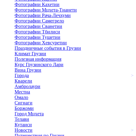
Фотографии Кахетии
Фотографии Мцхета-Тианети
Фотографии Рача-Лечхуми
Фотографии Самегрело
Фотографии Сванетии
Фотографии Тбилиси
Фотографии Тушетии
Фотографии Хевсуретии
Праздничные события в Грузии
Климат Грузии
Полезная информация
Курс Грузинского Лари
Вина Грузии
Города
>
Кварели
Амбролаури
Местиа
Омало
Сигнаги
Боржоми
Город Мцхета
Телави
Кутаиси
Новости
>
Путешествия по Грузии