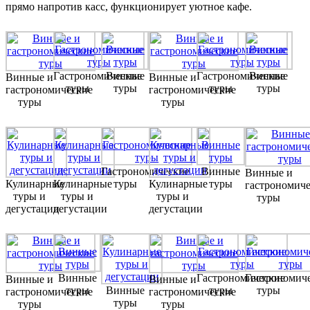
прямо напротив касс, функционирует уютное кафе.
Гастрономические
Винные
Гастрономические
Винные
Винные и
Винные и
туры
туры
туры
туры
гастрономические
гастрономические
туры
туры
Гастрономические
Винные
Винные и
Кулинарные
Кулинарные
туры
Кулинарные
туры
гастрономич
туры и
туры и
туры и
туры
дегустации
дегустации
дегустации
Винные
Гастрономические
Гастрономич
Винные и
Винные и
туры
Винные
туры
туры
гастрономические
гастрономические
туры
туры
туры