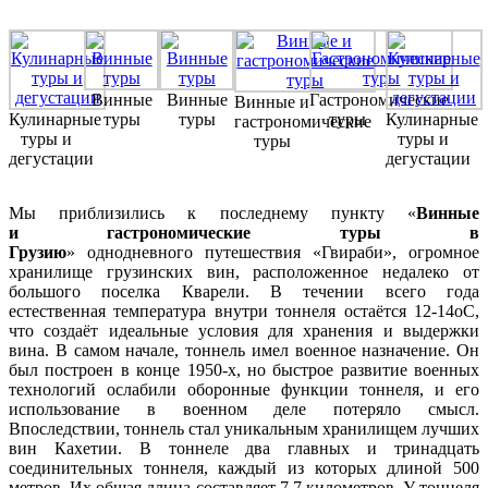
Винные
Винные
Гастрономические
Винные и
Кулинарные
туры
туры
туры
Кулинарные
гастрономические
туры и
туры и
туры
дегустации
дегустации
Мы приблизились к последнему пункту «
Винные
и гастрономические туры в
Грузию
» однодневного путешествия «Гвираби», огромное
хранилище грузинских вин, расположенное недалеко от
большого поселка Кварели. В течении всего года
естественная температура внутри тоннеля остаётся 12-14oC,
что создаёт идеальные условия для хранения и выдержки
вина. В самом начале, тоннель имел военное назначение. Он
был построен в конце 1950-х, но быстрое развитие военных
технологий ослабили оборонные функции тоннеля, и его
использование в военном деле потеряло смысл.
Впоследствии, тоннель стал уникальным хранилищем лучших
вин Кахетии. В тоннеле два главных и тринадцать
соединительных тоннеля, каждый из которых длиной 500
метров. Их общая длина составляет 7,7 километров. У тоннеля