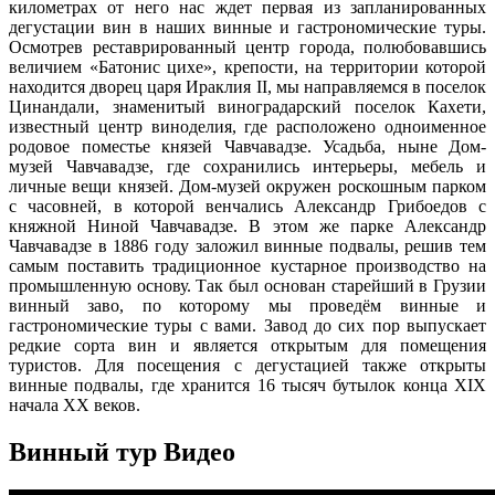
километрах от него нас ждет первая из запланированных
дегустации вин в наших винные и гастрономические туры.
Осмотрев реставрированный центр города, полюбовавшись
величием «Батонис цихе», крепости, на территории которой
находится дворец царя Ираклия II, мы направляемся в поселок
Цинандали, знаменитый виноградарский поселок Кахети,
известный центр виноделия, где расположено одноименное
родовое поместье князей Чавчавадзе. Усадьба, ныне Дом-
музей Чавчавадзе, где сохранились интерьеры, мебель и
личные вещи князей. Дом-музей окружен роскошным парком
с часовней, в которой венчались Александр Грибоедов с
княжной Ниной Чавчавадзе. В этом же парке Александр
Чавчавадзе в 1886 году заложил винные подвалы, решив тем
самым поставить традиционное кустарное производство на
промышленную основу. Так был основан старейший в Грузии
винный заво, по которому мы проведём винные и
гастрономические туры с вами. Завод до сих пор выпускает
редкие сорта вин и является открытым для помещения
туристов. Для посещения с дегустацией также открыты
винные подвалы, где хранится 16 тысяч бутылок конца XIX
начала XX веков.
Винный тур Видео