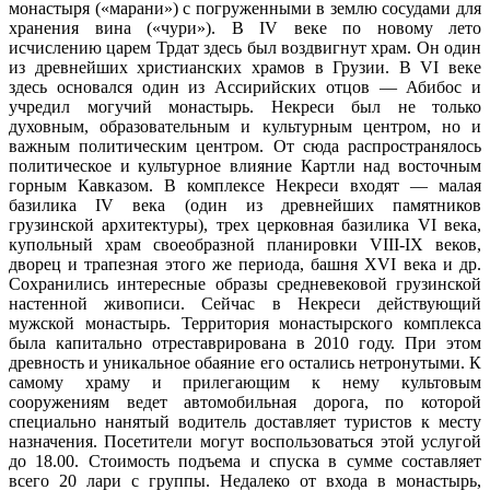
монастыря («марани») с погруженными в землю сосудами для
хранения вина («чури»). В IV веке по новому лето
исчислению царем Трдат здесь был воздвигнут храм. Он один
из древнейших христианских храмов в Грузии. В VI веке
здесь основался один из Ассирийских отцов — Абибос и
учредил могучий монастырь. Некреси был не только
духовным, образовательным и культурным центром, но и
важным политическим центром. От сюда распространялось
политическое и культурное влияние Картли над восточным
горным Кавказом. В комплексе Некреси входят — малая
базилика IV века (один из древнейших памятников
грузинской архитектуры), трех церковная базилика VI века,
купольный храм своеобразной планировки VIII-IX веков,
дворец и трапезная этого же периода, башня XVI века и др.
Сохранились интересные образы средневековой грузинской
настенной живописи. Сейчас в Некреси действующий
мужской монастырь. Территория монастырского комплекса
была капитально отреставрирована в 2010 году. При этом
древность и уникальное обаяние его остались нетронутыми. К
самому храму и прилегающим к нему культовым
сооружениям ведет автомобильная дорога, по которой
специально нанятый водитель доставляет туристов к месту
назначения. Посетители могут воспользоваться этой услугой
до 18.00. Стоимость подъема и спуска в сумме составляет
всего 20 лари с группы. Недалеко от входа в монастырь,