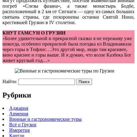
могут продолжить путешествие, посетив знаменитый винный
погреб «Слезы фазана», а также монастырь Бодбе,
расположенный в 2 км от Сигнаги — одну из самых больших
святынь страны, где похоронены останки Святой Нино,
крестившей Грузию в IV столетии.
КНУТ ГАМСУН О ГРУЗИИ
«Более удивительной и прекрасной сказки я не переживу уже
никогда, особенно прекрасной была поездка из Владикавказа
через горы в Тифлис…Это другой мир, люди там красивее,
вино краснее и горы выше. И я думаю, что возле Казбека Бог
живет круглый год…»
Найти:
Рубрики
Аджария
Армения
Винные и гастрономические туры
Всё о Грузии
Имеретия
Картли