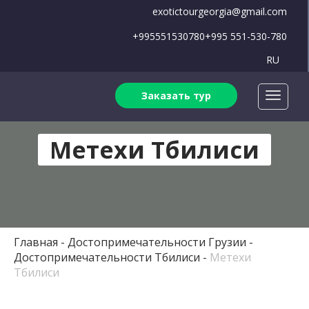
exotictourgeorgia@gmail.com
+995551530780
+995 551-530-780
RU
Заказать тур
Метехи Тбилиси
Главная
Достопримечательности Грузии
Достопримечательности Тбилиси
Метехи
Тбилиси