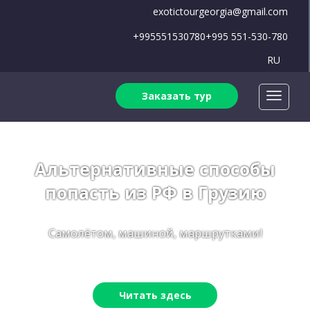
exotictourgeorgia@gmail.com
+995551530780
+995 551-530-780
RU
Заказать тур
Альтернативные способы
попасть из РФ в Грузию
Самолётом, машиной, маршрутками!
Читать здесь