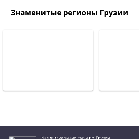
Знаменитые регионы Грузии
АДЖАРИЯ
ИМ
Индивидуальные туры по Грузии