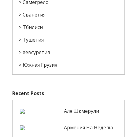
Самегрело
Сванетия
Тбилиси
Тушетия
Хевсуретия
Южная Грузия
Recent Posts
Аля Шкмерули
Армения На Неделю