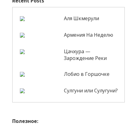
Recent Posts
Аля Шкмерули
Армения На Неделю
Цачхура —
Зарождение Реки
Лобио в Горшочке
Сулгуни или Сулугуни?
Полезное: