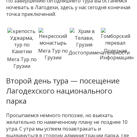
По завершению сегодняшнего тура вы останемся
ночевать в Лагодехи, здесь у нас сегодня конечная
точка приключений.
Мега Тур по
Полезная
Достопримечательности
Грузии
Информация»
Мега Тур по
Грузии
Второй день тура — посещение
Лагодехского национального
парка
Просыпаемся немного попозже, но выехать
желательно по намеченному плану не позднее 10
утра. С утра мы успеем позавтракать и
выдвинуться в сторону администрации парка, где