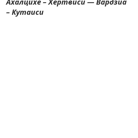
Ахалцихе – Хертвиси — Вардзиа
– Кутаиси