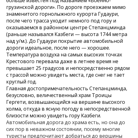
больше известен под названием «Военно-
грузинской дороги». По дороге проезжаем мимо
знаменитого горнолыжного курорта Гудаури,
после чего трасса уходит немного под гору и
оказываемся в районном центре Степанцминда
(раньше назывался Казбеги — высота 1744 метра
над у/м.). До Гудаури покрытие автомобильной
дороги идеальное, после него — хорошее.
Температура воздуха на самых высоких точках
Крестового перевала даже в летнее время не
превышает 25 градусов и непосредственно рядом
с трассой можно увидеть места, где снег не тает
круглый год.
Главная достопримечательность Степанцминда,
безусловно, величественный храм Троицы
Гергети, возвышающийся на вершине высокого
холма, откуда в ясную погоду в непосредственной
близости можно увидеть гору Казбеги.
Автомобильная дорога до храма есть, но она до
сих пор в неважном состоянии, посему многие
туристы предпочитают добраться до вершины