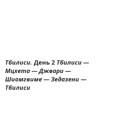
Тбилиси.
День 2
Тбилиси —
Мцхета — Джвари —
Шиомгвиме — Зедазени —
Тбилиси