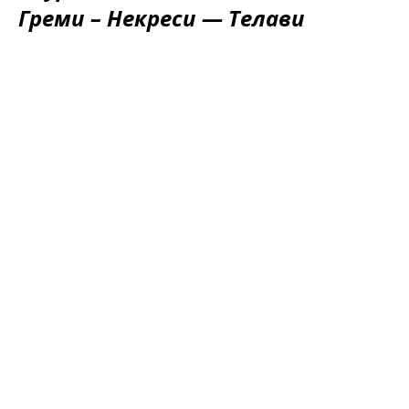
Греми – Некреси — Телави