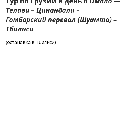
Тур по Грузии в день 8
Омало —
Телави – Цинандали –
Гомборский перевал (Шуамта) –
Тбилиси
(остановка в Тбилиси)