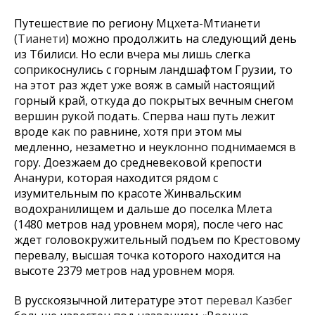
Путешествие по региону Мцхета-Мтианети
(
Тианети
) можно продолжить на следующий день
из Тбилиси. Но если вчера мы лишь слегка
соприкоснулись с горным ландшафтом Грузии, то
на этот раз ждет уже вояж в самый настоящий
горный край, откуда до покрытых вечным снегом
вершин рукой подать. Сперва наш путь лежит
вроде как по равнине, хотя при этом мы
медленно, незаметно и неуклонно поднимаемся в
гору. Доезжаем до средневековой крепости
Ананури, которая находится рядом с
изумительным по красоте Жинвальским
водохранилищем и дальше до поселка Млета
(1480 метров над уровнем моря), после чего нас
ждет головокружительный подъем по Крестовому
перевалу, высшая точка которого находится на
высоте 2379 метров над уровнем моря.
В русскоязычной литературе этот
перевал Казбег