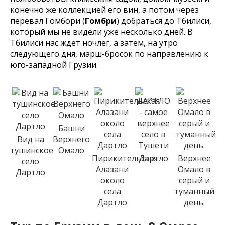
конечно же коллекцией его вин, а потом через
перевал Гомбори (
Гомбри
) добраться до Тбилиси,
который мы не видели уже несколько дней. В
Тбилиси нас ждет ночлег, а затем, на утро
следующего дня, марш-бросок по направлению к
юго-западной Грузии.
Башни
Вид на
Верхнего
тушинское
Омало
Пирикительская
Дартло
Верхнее
село
Алазани
Омало в
Дартло
около
серый и
села
туманный
Дартло
день.