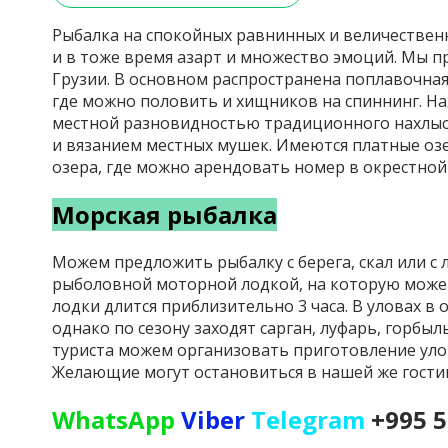
Рыбалка на спокойных равнинных и величествен
и в тоже время азарт и множество эмоций. Мы п
Грузии. В основном распространена поплавочная 
где можно половить и хищников на спиннинг. На
местной разновидностью традиционного нахлыс
и вязанием местных мушек. Имеются платные озе
озера, где можно арендовать номер в окрестной 
Морская рыбалка
Можем предложить рыбалку с берега, скал или с 
рыболовной моторной лодкой, на которую можем
лодки длится приблизительно 3 часа. В уловах в
однако по сезону заходят сарган, луфарь, горбыл
туриста можем организовать приготовление улов
Желающие могут остановиться в нашей же гости
WhatsApp
Viber
Telegram
+995 5