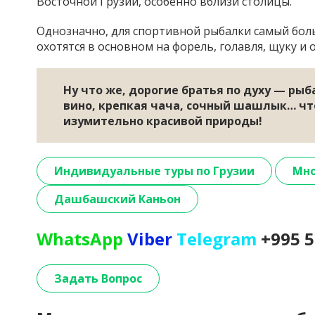
Восточной Грузии, особенно вблизи столицы.
Однозначно, для спортивной рыбалки самый бо
охотятся в основном на форель, голавля, щуку и о
Ну что же, дорогие братья по духу — ры
вино, крепкая чача, сочный шашлык… что
изумительно красивой природы!
Индивидуальные туры по Грузии
Мно
Дашбашский Каньон
WhatsApp
Viber
Telegram
+995 5
Задать Вопрос