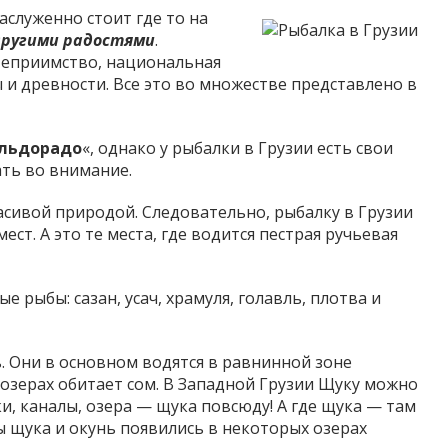
аслуженно стоит где то на
другими радостями
.
теприимство, национальная
 и древности. Все это во множестве представлено в
льдорадо
«, однако у рыбалки в Грузии есть свои
ать во внимание.
асивой природой. Следовательно, рыбалку в Грузии
ст. А это те места, где водится пестрая ручьевая
 рыбы: сазан, усач, храмуля, голавль, плотва и
. Они в основном водятся в равнинной зоне
 озерах обитает сом. В Западной Грузии Щуку можно
, каналы, озера — щука повсюду! А где щука — там
ы щука и окунь появились в некоторых озерах