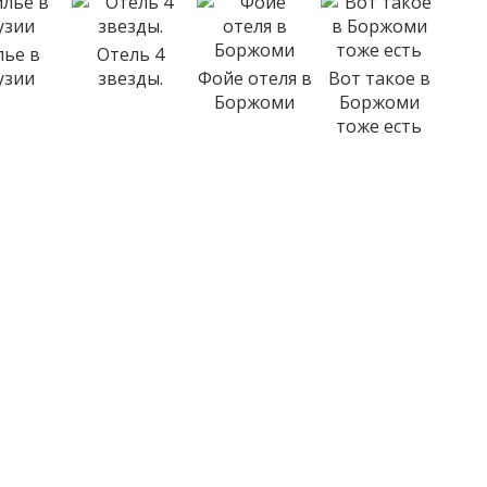
лье в
Отель 4
узии
звезды.
Фойе отеля в
Вот такое в
Боржоми
Боржоми
тоже есть