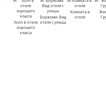
Комната в
Жи
Боржоми. Вид
отеле
Гр
Холл в отеле
отеля с улицы
хорошего
класса