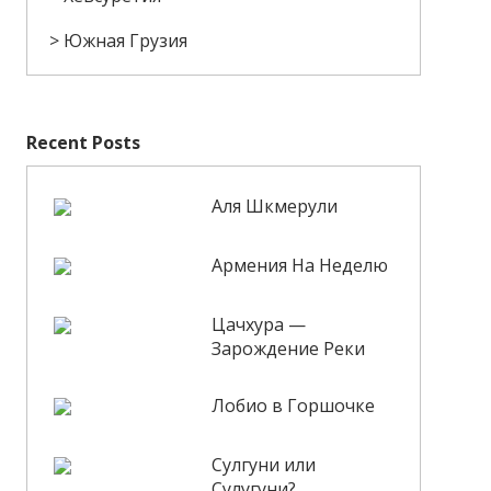
Южная Грузия
Recent Posts
Аля Шкмерули
Армения На Неделю
Цачхура —
Зарождение Реки
Лобио в Горшочке
Сулгуни или
Сулугуни?