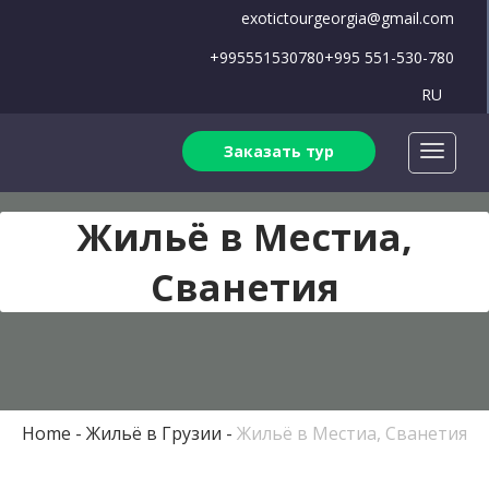
exotictourgeorgia@gmail.com
+995551530780
+995 551-530-780
RU
Заказать тур
Жильё в Местиа,
Сванетия
Home
Жильё в Грузии
Жильё в Местиа, Сванетия