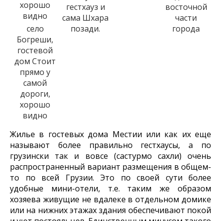
гестхауз и
восточной
сама Шхара
части
село
позади.
города
Богреши,
гостевой
дом Стоит
прямо у
самой
дороги,
хорошо
видно
Жилье в гостевых дома Местии или как их еще
называют более правильно гестхаусы, а по
грузински так и вовсе (састурмо сахли) очень
распространенный вариант размещения в общем-
то по всей Грузии. Это по своей сути более
удобные мини-отели, т.е. таким же образом
хозяева живущие не вдалеке в отдельном домике
или на нижних этажах здания обеспечивают покой