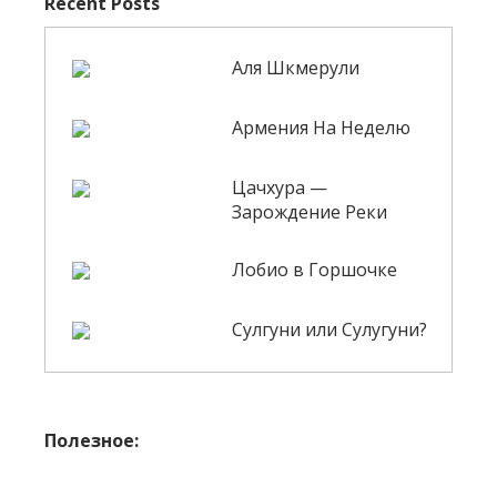
Recent Posts
Аля Шкмерули
Армения На Неделю
Цачхура —
Зарождение Реки
Лобио в Горшочке
Сулгуни или Сулугуни?
Полезное: