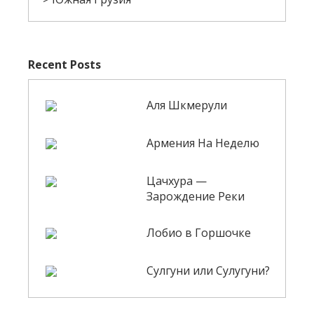
Recent Posts
Аля Шкмерули
Армения На Неделю
Цачхура —
Зарождение Реки
Лобио в Горшочке
Сулгуни или Сулугуни?