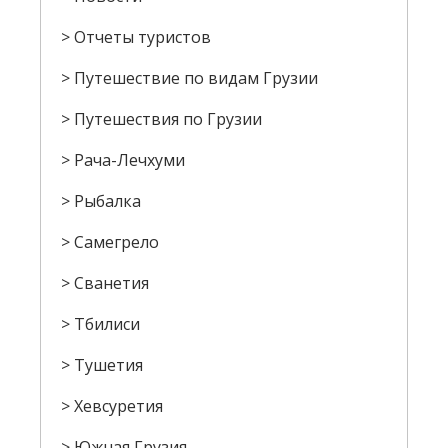
Отчеты туристов
Путешествие по видам Грузии
Путешествия по Грузии
Рача-Лечхуми
Рыбалка
Самегрело
Сванетия
Тбилиси
Тушетия
Хевсуретия
Южная Грузия