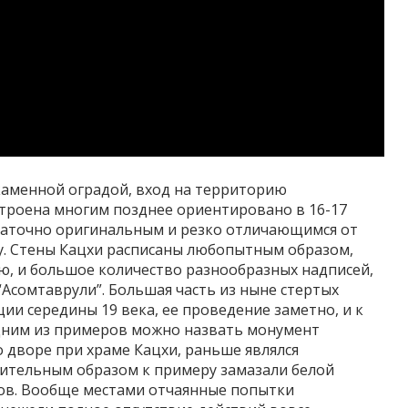
каменной оградой, вход на территорию
строена многим позднее ориентировано в 16-17
остаточно оригинальным и резко отличающимся от
ху. Стены Кацхи расписаны любопытным образом,
ю, и большое количество разнообразных надписей,
“Асомтаврули”. Большая часть из ныне стертых
ии середины 19 века, ее проведение заметно, и к
дним из примеров можно назвать монумент
о дворе при храме Кацхи, раньше являлся
ительным образом к примеру замазали белой
лов. Вообще местами отчаянные попытки