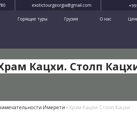
780
exotictourgeorgia@gmail.com
+99
Горящие туры
Грузия
О нас
Цены
Храм Кацхи. Столп Кацх
римечательности Имерети
Храм Кацхи. Столп Кацхи