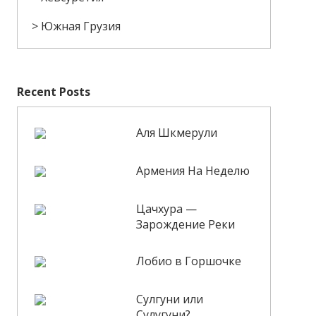
Южная Грузия
Recent Posts
Аля Шкмерули
Армения На Неделю
Цачхура —
Зарождение Реки
Лобио в Горшочке
Сулгуни или
Сулугуни?