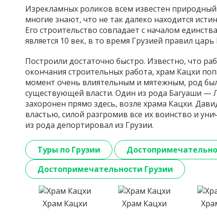
Изрекламных роликов всем известен природный 
многие знают, что не так далеко находится ист
Его строительство совпадает с началом единства
является 10 век, в то время Грузией правил царь 
Построили достаточно быстро. Известно, что раб
окончания строительных работа, храм Кацхи поп
момент очень влиятельным и мятежным, род был
существующей власти. Один из рода Багуаши — 
захоронен прямо здесь, возле храма Кацхи. Дави
властью, силой разгромив все их воинство и ун
из рода депортировал из Грузии.
Туры по Грузии
Достопримечательно
Достопримечательности Грузии
Храм Кацхи
Храм Кацхи
Хра