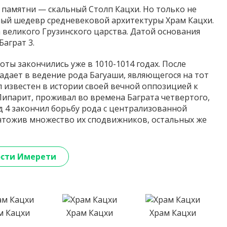
памятни — скальный Столп Кацхи. Но только не
иный шедевр средневековой архитектуры Храм Кацхи.
 великого Грузинского царства. Датой основания
Баграт 3.
оты закончились уже в 1010-1014 годах. После
адает в ведение рода Багуаши, являющегося на тот
 известен в истории своей вечной оппозицией к
Липарит, проживал во времена Баграта четвертого,
д 4 закончил борьбу рода с централизованной
ичтожив множество их сподвижников, остальных же
сти Имерети
м Кацхи
Храм Кацхи
Храм Кацхи