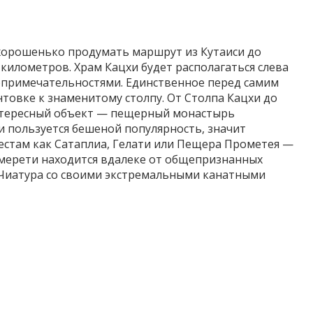
 хорошенько продумать маршрут из Кутаиси до
километров. Храм Кацхи будет располагаться слева
стопримечательностями. Единственное перед самим
нтовке к знаменитому столпу. От Столпа Кацхи до
нтересный объект — пещерный монастырь
и пользуется бешеной популярность, значит
естам как Сатаплиа, Гелати или Пещера Прометея —
мерети находится вдалеке от общепризнанных
д Чиатура со своими экстремальными канатными