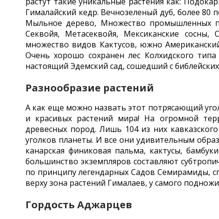
растут такие уникальные растения как: Подокар
Гималайский кедр. Вечнозеленый дуб, более 80 
Мыльное дерево, Множество промышленных по
Секвойя, Метасеквойя, Мексиканские сосны, 
множество видов Кактусов, южно Американский 
Очень хорошо сохранен лес Колхидского типа 
настоящий Эдемский сад, сошедший с библейских
Разнообразие растений
А как еще можно назвать этот потрясающий угол
и красивых растений мира! На огромной тер
древесных пород. Лишь 104 из них кавказского
уголков планеты. И все они удивительным образ
канарская финиковая пальма, кактусы, бамбук
большинство экземпляров составляют субтропиче
по принципу легендарных Садов Семирамиды, сп
верху зона растений Гималаев, у самого поднож
Гордость Аджарцев