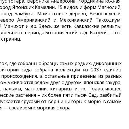
пус тотара, Вероника Андерсона, Кордилина южная,
пород Японских Камелий, 15 видов и форм Магнолий,
род Бамбука, Мамонтовое дерево, Вечнозеленая
Северо Американский и Мексиканский Таксодиум,
Манихот и др. Здесь же есть Кавказские реликты.
древнего периода.Ботанический сад Батуми – это
 страниц.
ок, где собраны образцы самых редких, диковинных
ритории сада собрана коллекция из 2037 единиц
 происхождения, а остальные привезены из разных
ом уживаются рядом друг с другом: японская сакура,
и, пальмы, магнолии, кипарисы и пр. Подавляющее
ские растения – их более пяти тысяч.Сад, разбитый
ускается ярусами от вершины горы к морю: в самом
ия — средиземноморская флора.