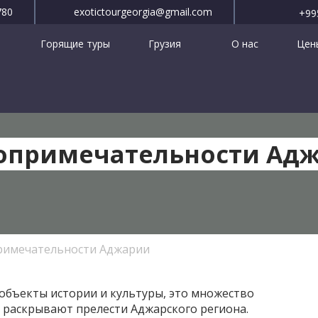
780
exotictourgeorgia@gmail.com
+99
Горящие туры
Грузия
О нас
Цены
опримечательности Ад
римечательности Аджарии
объекты истории и культуры, это множество
 раскрывают прелести Аджарского региона.