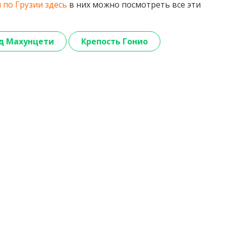
 по Грузии здесь
в них можно посмотреть все эти
д Махунцети
Крепость Гонио