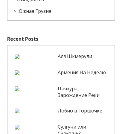
Южная Грузия
Recent Posts
Аля Шкмерули
Армения На Неделю
Цачхура —
Зарождение Реки
Лобио в Горшочке
Сулгуни или
Сулугуни?