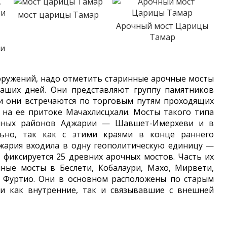
мост царицы Тамар
Арочный мост Царицы
Тамар
ти
ружений, надо отметить старинные арочные мосты
аших дней. Они представляют группу памятников
ии они встречаются по торговым путям проходящих
 на ее притоке Мачахлисцхали. Мосты такого типа
ичных районов Аджарии — Шавшет-Имерхеви и в
льно, так как с этими краями в конце раннего
жария входила в одну геополитическую единицу —
 фиксируется 25 древних арочных мостов. Часть их
ные мосты в Беслети, Кобалаури, Махо, Мирвети,
, Фуртио. Они в основном расположены по старым
и как внутренние, так и связывавшие с внешней