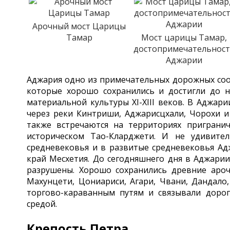
Арочный мост Царицы
Тамар
Мост царицы Тамар,
достопримечательнос
Аджарии
Аджария одно из примечательных дорожных соо
которые хорошо сохранились и достигли до н
материальной культуры XI-XIII веков. В Аджар
через реки Кинтриши, Аджарисцхали, Чорохи и
также встречаются на территориях пригран
историческом Тао-Кларджети. И не удивите
средневековья и в развитые средневековья Ад
край Месхетия. До сегодняшнего дня в Аджарии
разрушены. Хорошо сохранились древние ароч
Махунцети, Цониариси, Агари, Чвани, Дандало
торгово-караванным путям и связывали дорог
средой.
Крепость Петра