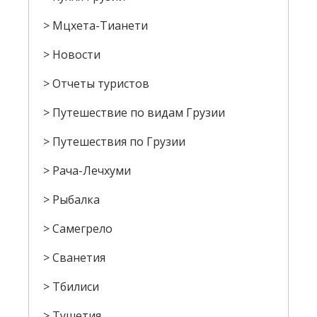
Мцхета-Тианети
Новости
Отчеты туристов
Путешествие по видам Грузии
Путешествия по Грузии
Рача-Лечхуми
Рыбалка
Самегрело
Сванетия
Тбилиси
Тушетия