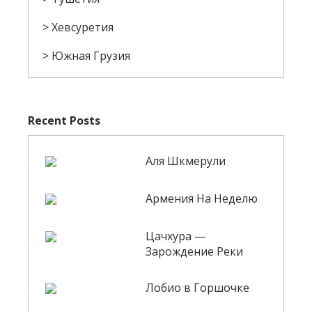
Хевсуретия
Южная Грузия
Recent Posts
Аля Шкмерули
Армения На Неделю
Цачхура —
Зарождение Реки
Лобио в Горшочке