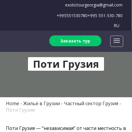
exotictourgeorgia@gmail.com
+995551530780
+995 551-530-780
RU
Заказать тур
Поти Грузия
Home
Жильё в Грузии
Частный сектор Грузия
Поти Грузия
Поти Грузия — “независимая” от части местность в