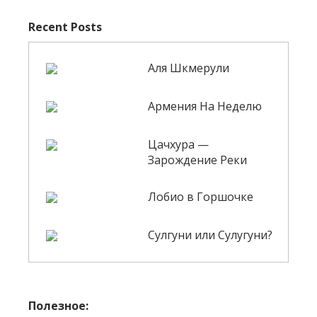
Recent Posts
Аля Шкмерули
Армения На Неделю
Цачхура —
Зарождение Реки
Лобио в Горшочке
Сулгуни или Сулугуни?
Полезное: