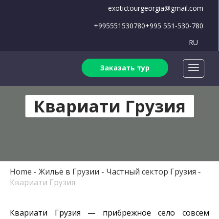
exotictourgeorgia@gmail.com
+995551530780
+995 551-530-780
RU
Заказать тур
Квариати Грузия
Home
Жильё в Грузии
Частный сектор Грузия
Квариати Грузия
Квариати Грузия — прибрежное село совсем