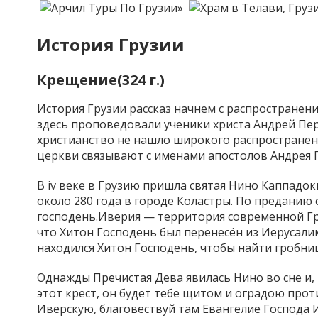
Туры По Грузии»
История Грузии
Крещение(324 г.)
История Грузии рассказ начнем с распространения
здесь проповедовали ученики христа Андрей Пер
христианство не нашло широкого распространени
церкви связывают с именами апостолов Андрея 
В iv веке в Грузию пришла святая Нино Каппадо
около 280 года в городе Коластры. По преданию
господень.Иверия — территория современной Гру
что Хитон Господень был перенесён из Иерусалим
находился Хитон Господень, чтобы найти гробни
Однажды Пречистая Дева явилась Нино во сне и, 
этот крест, он будет тебе щитом и оградою прот
Иверскую, благовествуй там Евангелие Господа И