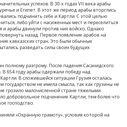
начительных успехов. В 30-х годах VII века арабы
речье и Египет. В этот же период арабы вторглись
вались подчинить себе и Картли. С этой целью
иться, либо уйти с насиженных мест и переселиться
я и арабы двинули против них войско. Однако
повернуть назад. Первое появление арабов на
ие кавказских стран. Это были обычные
пытались разведать силы своих будущих
ран полному разгрому. После падения Сасанидского
 В 654 году арабы одержали победу над
артли. В сложившейся ситуации Грузия осталась
м государством не имела смысла, так как грузины не
ние грозило малочисленной стране тяжелыми
ало добровольное подчинение Картли, тем более что
ое господство.
приняли «Охранную грамоту», условия которой на