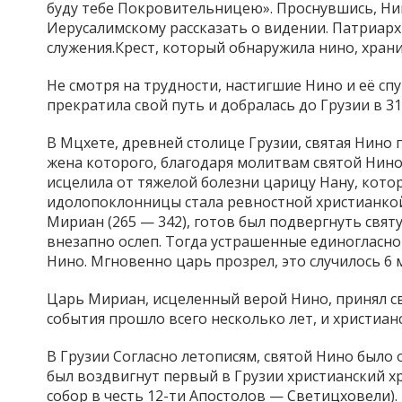
буду тебе Покровительницею». Проснувшись, Нин
Иерусалимскому рассказать о видении. Патриарх
служения.Крест, который обнаружила нино, хран
Не смотря на трудности, настигшие Нино и её сп
прекратила свой путь и добралась до Грузии в 31
В Мцхете, древней столице Грузии, святая Нино 
жена которого, благодаря молитвам святой Нино,
исцелила от тяжелой болезни царицу Нану, котор
идолопоклонницы стала ревностной христианкой
Мириан (265 — 342), готов был подвергнуть свя
внезапно ослеп. Тогда устрашенные единогласно
Нино. Мгновенно царь прозрел, это случилось 6 м
Царь Мириан, исцеленный верой Нино, принял св
события прошло всего несколько лет, и христиан
В Грузии Согласно летописям, святой Нино было 
был воздвигнут первый в Грузии христианский 
собор в честь 12-ти Апостолов — Светицховели).