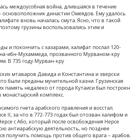
елась междоусобная война, длившаяся в течение
 – основоположник династии Омеядов. Ему удалось
лифате вновь началась смута. Ясно, что в такой
 поэтому грузины воспользовались этим и
ы и покончить с хазарами, халифат послал 120-
на-ибн-Мухаммеда, прозванного Мурваном-кру
ьям. В 735 году Мурван-кру
тских мтаваров Давида и Константина и зверски
 что были преданы мучительной казни. Грузинская
их память недалеко от города Кутаиси был построен
 монастырский комплекс.
симого гнета арабского правления и восстал.
 II, за что в 772-773 годах был отозван халифом и
 Нерсе с Або, который после освобождения Нерсе
вою антиарабскую деятельность, но позднее
лся получить помощь против общего врага – арабов.