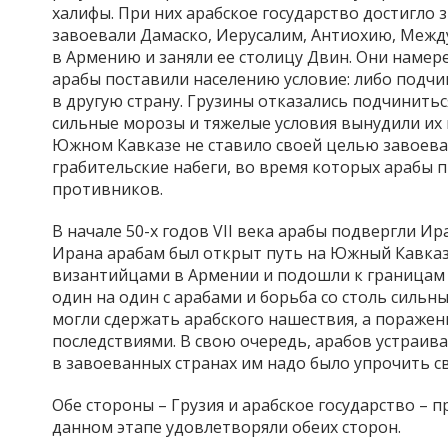
халифы. При них арабское государство достигло з
завоевали Дамаско, Иерусалим, Антиохию, Между
в Армению и заняли ее столицу Двин. Они намере
арабы поставили населению условие: либо подчин
в другую страну. Грузины отказались подчинитьс
сильные морозы и тяжелые условия вынудили их 
Южном Кавказе не ставило своей целью завоеван
грабительские набеги, во время которых арабы 
противников.
В начале 50-х годов VII века арабы подвергли И
Ирана арабам был открыт путь на Южный Кавказ.
византийцами в Армении и подошли к границам К
один на один с арабами и борьба со столь сильны
могли сдержать арабского нашествия, а пораже
последствиями. В свою очередь, арабов устраив
в завоеванных странах им надо было упрочить св
Обе стороны – Грузия и арабское государство – 
данном этапе удовлетворяли обеих сторон.