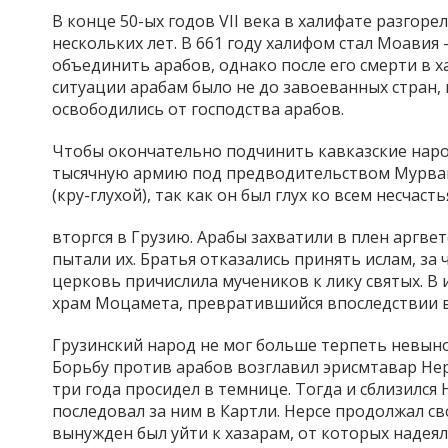
В конце 50-ых годов VII века в халифате разгор
нескольких лет. В 661 году халифом стал Моавия
объединить арабов, однако после его смерти в ха
ситуации арабам было не до завоеванных стран,
освободились от господства арабов.
Чтобы окончательно подчинить кавказские народ
тысячную армию под предводительством Мурва
(кру-глухой), так как он был глух ко всем несчаст
вторгся в Грузию. Арабы захватили в плен аргве
пытали их. Братья отказались принять ислам, за
церковь причислила мучеников к лику святых. В 
храм Моцамета, превратившийся впоследствии в
Грузинский народ не мог больше терпеть невыно
Борьбу против арабов возглавил эрисмтавар Нерсе
три года просидел в темнице. Тогда и сблизился
последовал за ним в Картли. Нерсе продолжал с
вынужден был уйти к хазарам, от которых надея