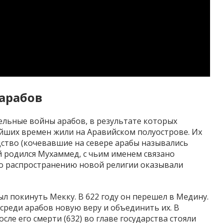
арабов
тельные войны арабов, в результате которых
ейших времен жили на Аравийском полуострове. Их
ство (кочевавшие на севере арабы назывались
й родился Мухаммед, с чьим именем связано
но распространению новой религии оказывали
 покинуть Мекку. В 622 году он перешел в Медину.
реди арабов новую веру и объединить их. В
сле его смерти (632) во главе государства стояли