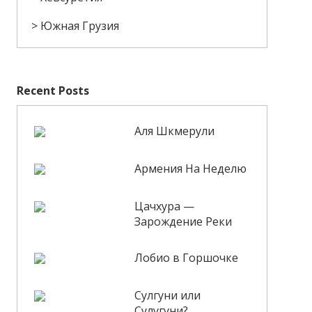
Южная Грузия
Recent Posts
Аля Шкмерули
Армения На Неделю
Цачхура —
Зарождение Реки
Лобио в Горшочке
Сулгуни или
Сулугуни?