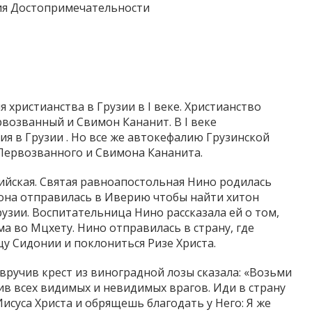
Достопримечательности
 христианства в Грузии в I веке. Христианство
возванный и Свимон Кананит. В I веке
я в Грузии . Но все же автокефалию Грузинской
Первозванного и Свимона Кананита.
кийская. Святая равноапостольная Нино родилась
 она отправилась в Иверию чтобы найти хитон
зии. Воспитательница Нино рассказала ей о том,
а во Мцхету. Нино отправилась в страну, где
цу Сидонии и поклониться Ризе Христа.
вручив крест из виноградной лозы сказала: «Возьми
ив всех видимых и невидимых врагов. Иди в страну
исуса Христа и обрящешь благодать у Него: Я же