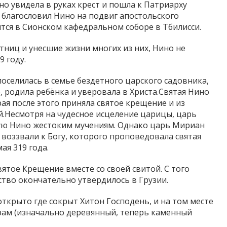
о увидела в руках крест и пошла к Патриарху
 благословил Нино на подвиг апостольского
ится в Сионском кафедральном соборе в Тбилисси.
утниц и унесшие жизни многих из них, Нино не
9 году.
поселилась в семье бездетного царского садовника,
 родила ребёнка и уверовала в Христа.Святая Нино
ая после этого приняла святое крещение и из
.Несмотря на чудесное исцеление царицы, царь
тую Нино жестоким мучениям. Однако царь Мириан
 воззвали к Богу, которого проповедовала святая
ая 319 года.
ятое Крещение вместе со своей свитой. С того
ство окончательно утвердилось в Грузии.
открыто где сокрыт Хитон Господень, и на том месте
храм (изначально деревянный, теперь каменный