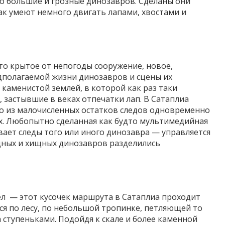
но большие и грозные динозавров. Сделаны они
как умеют немного двигать лапами, хвостами и
о крытое от непогоды сооружение, новое,
едполагаемой жизни динозавров и сцены их
 каменистой землей, в которой как раз таки
 застывшие в веках отпечатки лап. В Сатаплиа
но из малочисленных остатков следов одновременно
х. Любопытно сделанная как будто мультимедийная
ает следы того или иного динозавра — управляется
ядных и хищных динозавров разделились
ел — этот кусочек маршрута в Сатаплиа проходит
ся по лесу, по небольшой тропинке, петляющей то
а ступеньками. Подойдя к скале и более каменной