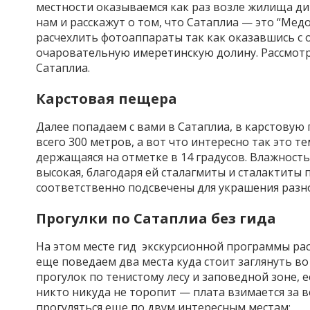
местности оказываемся как раз возле жилища ди
нам и расскажут о том, что Сатаплиа — это “Мед
расчехлить фотоаппараты так как оказавшись с о
очаровательную имеретинскую долину. Рассмот
Сатаплиа.
Карстовая пещера
Далее попадаем с вами в Сатаплиа, в карстовую
всего 300 метров, а вот что интересно так это т
держащаяся на отметке в 14 градусов. Влажность
высокая, благодаря ей сталагмиты и сталактиты
соответственно подсвечены для украшения раз
Прогулки по Сатаплиа без гида
На этом месте гид экскурсионной программы рас
еще поведаем два места куда стоит заглянуть во
прогулок по тенистому лесу и заповедной зоне, 
никто никуда не торопит — плата взимается за в
прогуляться еще по двум интересным местам: