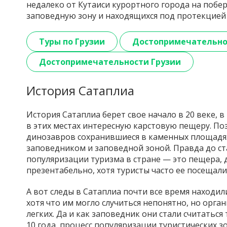
недалеко от Кутаиси курортного города на побе
заповедную зону и находящихся под протекцией 
Туры по Грузии
Достопримечательно
Достопримечательности Грузии
История Сатаплиа
История Сатаплиа берет свое начало в 20 веке, 
в этих местах интересную карстовую пещеру. По
динозавров сохранившиеся в каменных площадях 
заповедником и заповедной зоной. Правда до ст
популяризации туризма в стране — это пещера, д
презентабельно, хотя туристы часто ее посещали
А вот следы в Сатаплиа почти все время находи
хотя что им могло случиться непонятно, но орга
легких. Да и как заповедник они стали считаться 
10 года, процесс популяризации туристических з