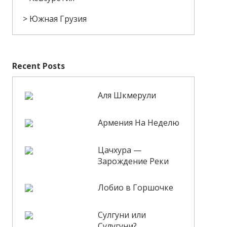
Южная Грузия
Recent Posts
Аля Шкмерули
Армения На Неделю
Цачхура —
Зарождение Реки
Лобио в Горшочке
Сулгуни или
Сулугуни?