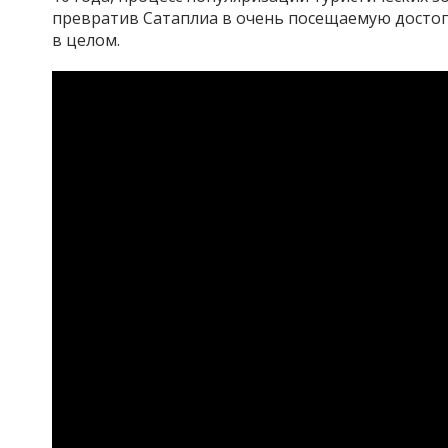
превратив Сатаплиа в очень посещаемую достоп
в целом.