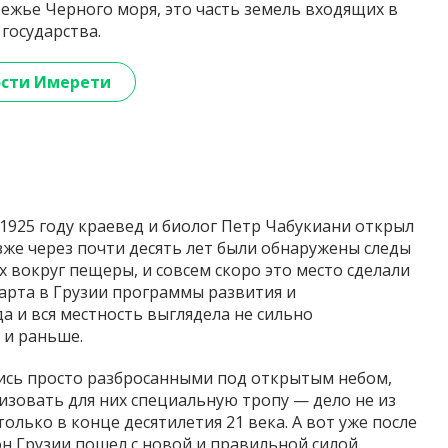
режье Черного моря, это часть земель входящих в
государства.
сти Имерети
в 1925 году краевед и биолог Петр Чабукиани открыл
зже через почти десять лет были обнаружены следы
вокруг пещеры, и совсем скоро это место сделали
арта в Грузии программы развития и
а и вся местность выглядела не сильно
 и раньше.
лись просто разбросанными под открытым небом,
низовать для них специальную тропу — дело не из
только в конце десятилетия 21 века. А вот уже после
он Грузии пошел с новой и правильной силой,