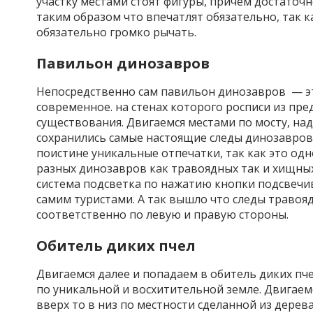
участку местами стоят фигуры, причем достаточ
таким образом что впечатлят обязательно, так 
обязательно громко рычать.
Павильон динозавров
Непосредственно сам павильон динозавров — эт
современное. на стенах которого росписи из пр
существования. Двигаемся местами по мосту, над
сохранились самые настоящие следы динозавров,
поистине уникальные отпечатки, так как это од
разных динозавров как травоядных так и хищны
система подсветка по нажатию кнопки подсвечив
самим туристами. А так вышло что следы траво
соответственно по левую и правую стороны.
Обитель диких пчел
Двигаемся далее и попадаем в обитель диких пч
по уникальной и восхитительной земле. Двигаем
вверх то в низ по местности сделанной из дерев