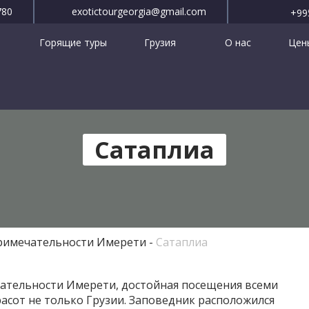
780
exotictourgeorgia@gmail.com
+99
Горящие туры
Грузия
О нас
Цены
Сатаплиа
римечательности Имерети
Сатаплиа
ательности Имерети, достойная посещения всеми
асот не только Грузии. Заповедник расположился