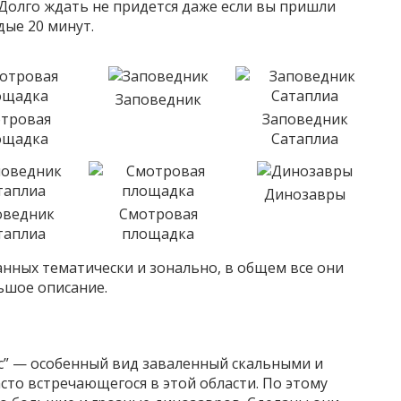
 Долго ждать не придется даже если вы пришли
дые 20 минут.
Заповедник
тровая
Заповедник
ощадка
Сатаплиа
Динозавры
оведник
Смотровая
таплиа
площадка
анных тематически и зонально, в общем все они
ьшое описание.
ес” — особенный вид заваленный скальными и
сто встречающегося в этой области. По этому