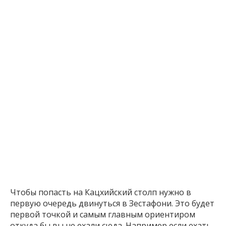
Чтобы попасть на Кацхийский столп нужно в
первую очередь двинуться в Зестафони. Это будет
первой точкой и самым главным ориентиром
откуда бы вы не ехали сюда. Например если ехать