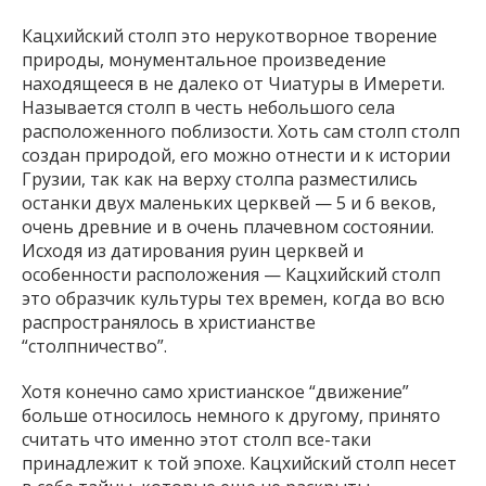
Кацхийский столп это нерукотворное творение
природы, монументальное произведение
находящееся в не далеко от Чиатуры в Имерети.
Называется столп в честь небольшого села
расположенного поблизости. Хоть сам столп столп
создан природой, его можно отнести и к истории
Грузии, так как на верху столпа разместились
останки двух маленьких церквей — 5 и 6 веков,
очень древние и в очень плачевном состоянии.
Исходя из датирования руин церквей и
особенности расположения — Кацхийский столп
это образчик культуры тех времен, когда во всю
распространялось в христианстве
“столпничество”.
Хотя конечно само христианское “движение”
больше относилось немного к другому, принято
считать что именно этот столп все-таки
принадлежит к той эпохе. Кацхийский столп несет