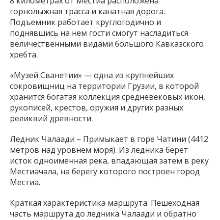
8 километрах от Местиа расположена
горнолыжная трасса и канатная дорога.
Подъемник работает круглогодично и
поднявшись на нем гости смогут насладиться
величественными видами большого Кавказского
хребта.
«Музей Сванетии» — одна из крупнейших
сокровищниц на территории Грузии, в которой
хранится богатая коллекция средневековых икон,
рукописей, крестов, оружия и других разных
реликвий древности.
Ледник Чалаади – Примыкает в горе Чатини (4412
метров над уровнем моря). Из ледника берет
исток одноименная река, впадающая затем в реку
Местиачала, на берегу которого построен город
Местиа.
Краткая характеристика маршрута: Пешеходная
часть маршрута до ледника Чалаади и обратно