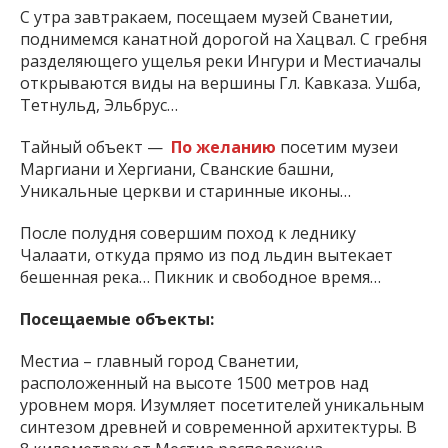
С утра завтракаем, посещаем музей Сванетии,
поднимемся канатной дорогой на Хацвал. С гребня
разделяющего ущелья реки Ингури и Местиачалы
открываются виды на вершины Гл. Кавказа. Ушба,
Тетнульд, Эльбрус…
Тайный объект —
По желанию
посетим музеи
Маргиани и Хергиани, Сванские башни,
Уникальные церкви и старинные иконы…
После полудня совершим поход к леднику
Чалаати, откуда прямо из под льдин вытекает
бешенная река… Пикник и свободное время…
Посещаемые объекты:
Местиа – главный город Сванетии,
расположенный на высоте 1500 метров над
уровнем моря. Изумляет посетителей уникальным
синтезом древней и современной архитектуры. В