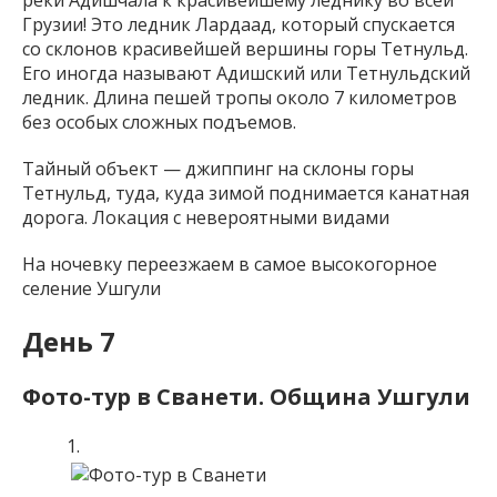
реки Адишчала к красивейшему леднику во всей
Грузии! Это ледник Лардаад, который спускается
со склонов красивейшей вершины горы Тетнульд.
Его иногда называют Адишский или Тетнульдский
ледник. Длина пешей тропы около 7 километров
без особых сложных подъемов.
Тайный объект — джиппинг на склоны горы
Тетнульд, туда, куда зимой поднимается канатная
дорога. Локация с невероятными видами
На ночевку переезжаем в самое высокогорное
селение Ушгули
День
7
Фото-тур в Сванети.
Община Ушгули