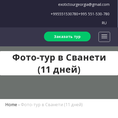
exotictourgeorgia@gmail.com
+995551530780
+995 551-530-780
RU
Заказать тур
Фото-тур в Сванети
(11 дней)
Home
Фото-тур в Сванети (11 дней)