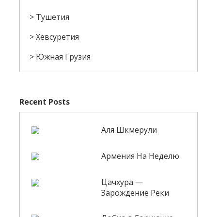
Тушетия
Хевсуретия
Южная Грузия
Recent Posts
Аля Шкмерули
Армения На Неделю
Цачхура —
Зарождение Реки