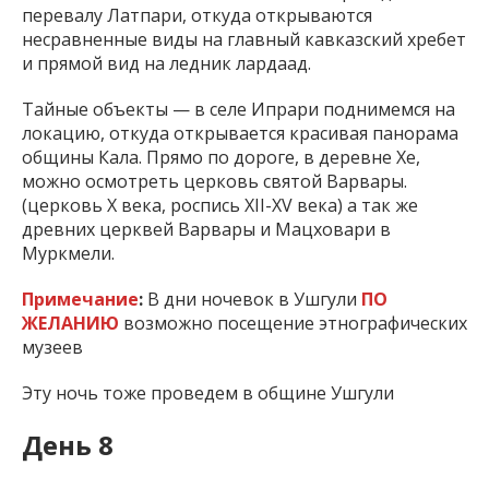
перевалу Латпари, откуда открываются
несравненные виды на главный кавказский хребет
и прямой вид на ледник лардаад.
Тайные объекты — в селе Ипрари поднимемся на
локацию, откуда открывается красивая панорама
общины Кала. Прямо по дороге, в деревне Хе,
можно осмотреть церковь святой Варвары.
(церковь Х века, роспись XII-XV века) а так же
древних церквей Варвары и Мацховари в
Муркмели.
Примечание
:
В дни ночевок в Ушгули
ПО
ЖЕЛАНИЮ
возможно посещение этнографических
музеев
Эту ночь тоже проведем в общине Ушгули
День
8