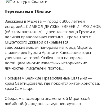
Переезжаем в Тбилиси
Заезжаем в Мцхета — город с 3000 летней
историей… СИМВОЛ ДРУЖБЫ ЕВРЕЕВ И ГРУЗИНОВ
(об этом расскажем)… древняя столица Грузии и
великая православная святыня… кроме того с
Мцхетского Джвари открывается
завораживающая панорама на город Мцхета,
слияние рек Куры и Арагви и Кавказские горы
увенчанные горой Казбек… эта панорама
восхищала многих известных исторических
личностей, писателей, поэтов…
Посещаем Великие Православные Святыни —
храм Светицховели, где покоится хитон Христова,
храм Самтавро
Обедаем в всемирно знаменитой Мцхетской
лобийной. (народное заведение. лучшего