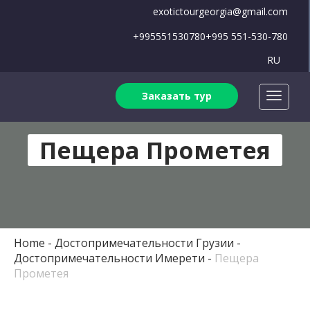
exotictourgeorgia@gmail.com
+995551530780
+995 551-530-780
RU
Заказать тур
Пещера Прометея
Home
Достопримечательности Грузии
Достопримечательности Имерети
Пещера
Прометея