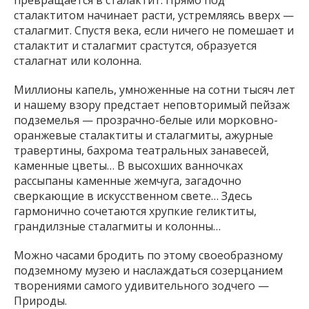
превращается в сталактит. Прямо под
сталактитом начинает расти, устремляясь вверх —
сталагмит. Спустя века, если ничего не помешает и
сталактит и сталагмит срастутся, образуется
сталагнат или колонна.
Миллионы капель, умноженные на сотни тысяч лет
и нашему взору предстает неповторимый пейзаж
подземелья — прозрачно-белые или морковно-
оранжевые сталактиты и сталагмиты, ажурные
травертины, бахрома театральных занавесей,
каменные цветы… В высохших ванночках
рассыпаны каменные жемчуга, загадочно
сверкающие в искусственном свете… Здесь
гармонично сочетаются хрупкие геликтиты,
грандилзные сталагмиты и колонны…
Можно часами бродить по этому своеобразному
подземному музею и наслаждаться созерцанием
творениями самого удивительного зодчего —
Природы.