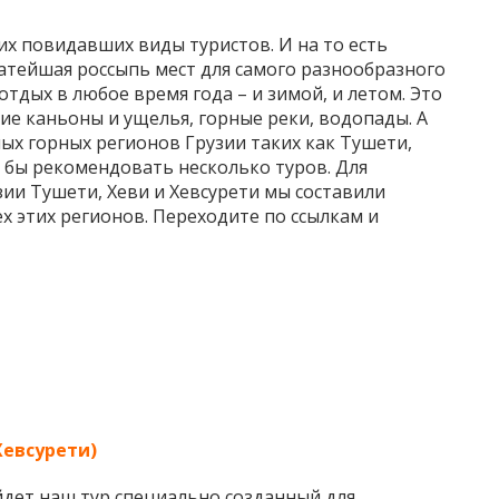
х повидавших виды туристов. И на то есть
атейшая россыпь мест для самого разнообразного
тдых в любое время года – и зимой, и летом. Это
ие каньоны и ущелья, горные реки, водопады. А
ых горных регионов Грузии таких как Тушети,
ь бы рекомендовать несколько туров. Для
ии Тушети, Хеви и Хевсурети мы составили
х этих регионов. Переходите по ссылкам и
Хевсурети)
йдет наш тур специально созданный для