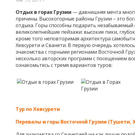
Отдых в горах Грузии
— давнишняя мечта многи
причины. Высокогорные районы Грузии – это бог
отдыха. Горы способны подарить незабываемый о
великолепнейшие пейзажи: высокие пики, глубок
кроме того неповторимая архитектура самобытн
Хевсурети и Сванети. В первую очередь хотелос
знакомства с горными регионами Восточной Груз
несколько авторских программ с посещением все
ознакомьтесь с тремя вариантов туров:
Тур по Хевсурети
Перевалы и горы Восточной Грузии (Тушети, 
Для знакомства со Сванетией ни как лучше подо