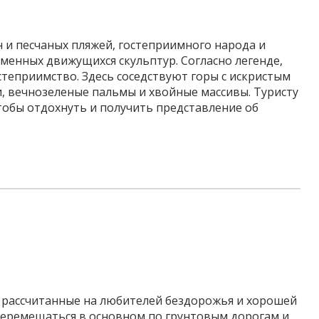
н и песчаных пляжей, гостеприимного народа и
менных движущихся скульптур. Согласно легенде,
остеприимство. Здесь соседствуют горы с искристым
, вечнозеленые пальмы и хвойные массивы. Туристу
тобы отдохнуть и получить представление об
ы рассчитанные на любителей бездорожья и хорошей
т перемещаться в основном по грунтовым дорогам и