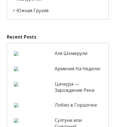
Южная Грузия
Recent Posts
Аля Шкмерули
Армения На Неделю
Цачхура —
Зарождение Реки
Лобио в Горшочке
Сулгуни или
Сулугуни?