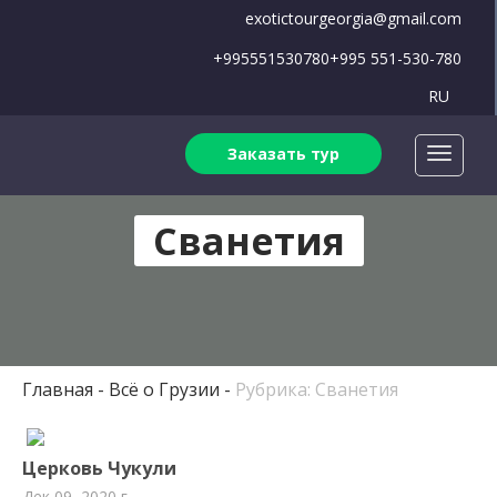
exotictourgeorgia@gmail.com
+995551530780
+995 551-530-780
RU
Заказать тур
Сванетия
Главная
Всё о Грузии
Рубрика: Сванетия
Церковь Чукули
Дек 09, 2020 г.