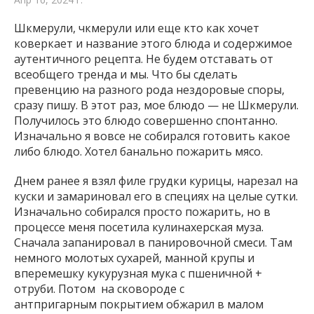
Шкмерули, чкмерули или еще кто как хочет
коверкает и название этого блюда и содержимое
аутентичного рецепта. Не будем отставать от
всеобщего тренда и мы. Что бы сделать
превенцию на разного рода нездоровые споры,
сразу пишу. В этот раз, мое блюдо — не Шкмерули.
Получилось это блюдо совершенно спонтанно.
Изначально я вовсе не собирался готовить какое
либо блюдо. Хотел банально пожарить мясо.
Днем ранее я взял филе грудки курицы, нарезал на
куски и замариновал его в специях на целые сутки.
Изначально собирался просто пожарить, но в
процессе меня посетила кулинахерская муза.
Сначала запанировал в панировочной смеси. Там
немного молотых сухарей, манной крупы и
вперемешку кукурузная мука с пшеничной +
отруби. Потом на сковороде с
антпригарным покрытием обжарил в малом