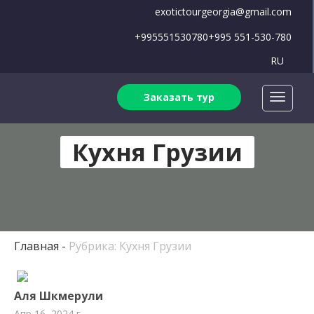
exotictourgeorgia@gmail.com
+995551530780
+995 551-530-780
RU
Заказать тур
Кухня Грузии
Главная
Рубрика: Кухня Грузии
Аля Шкмерули
Апр 16, 2024 г.