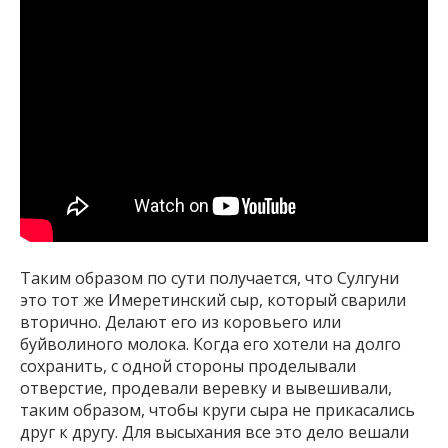
Таким образом по сути получается, что Сулгуни
это тот же Имеретинский сыр, который сварили
вторично. Делают его из коровьего или
буйволиного молока. Когда его хотели на долго
сохранить, с одной стороны проделывали
отверстие, продевали веревку и вывешивали,
таким образом, чтобы круги сыра не прикасались
друг к другу. Для высыхания все это дело вешали