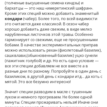
(толченые высушенные семена киндзы) и
бархатцы — это наш «имеретинский шафран».
Кроме этих специй можно добавить знаменитый
кондари
(чабер). Более того, по всей видимости
это считается даже классикой. В сезон чабер
хорошо добавить даже свежим, в виде мелко
нарубленных листочков этой травы. Особенно
гармонирует со свежими, еще не просушенными
бобами. В качестве экспериментальных приправ
можно использовать рехан (фиолетовый базилик),
сашквлави,(обыкновенный базилик) уцхо сунели
(пажитник голубой) и др. Но есть одно условие —
все эти специи добавляем не все вместе а в
разные дни по разному. Попробуйте в один день с
базиликом, в другой день с кондари итд… да хоть с
мятой. Это все безумно интересно!
Значит специи разводим в масле с тушенным
луком и немного прогреваем. Не более одной
минуты. Специи прожаривать нельзя! Иначе они