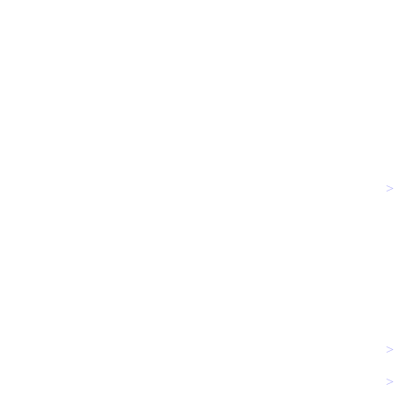
>
>
>