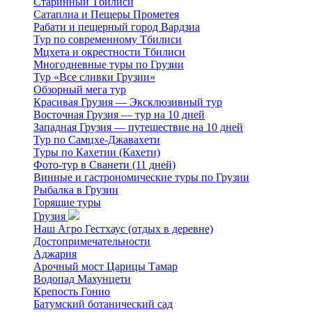
Старинный Тбилиси
Сатаплиа и Пещеры Прометея
Рабати и пещерный город Вардзиа
Тур по современному Тбилиси
Мцхета и окрестности Тбилиси
Многодневные туры по Грузии
Тур «Все сливки Грузии»
Обзорный мега тур
Красивая Грузия — Эксклюзивный тур
Восточная Грузия — тур на 10 дней
Западная Грузия — путешествие на 10 дней
Тур по Самцхе-Джавахети
Туры по Кахетии (Кахети)
Фото-тур в Сванети (11 дней)
Винные и гастрономические туры по Грузии
Рыбалка в Грузии
Горящие туры
Грузия
Наш Агро Гестхаус (отдых в деревне)
Достопримечательности
Аджария
Арочный мост Царицы Тамар
Водопад Махунцети
Крепость Гонио
Батумский ботанический сад