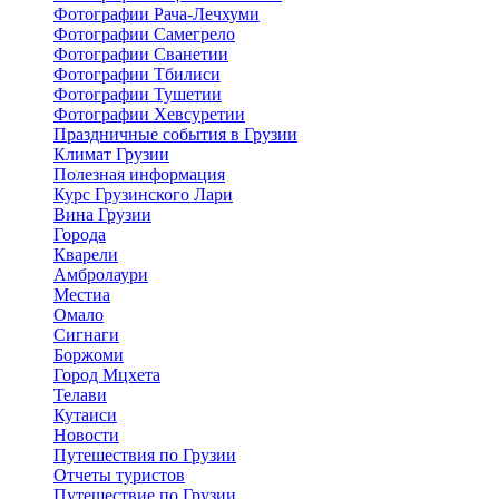
Фотографии Рача-Лечхуми
Фотографии Самегрело
Фотографии Сванетии
Фотографии Тбилиси
Фотографии Тушетии
Фотографии Хевсуретии
Праздничные события в Грузии
Климат Грузии
Полезная информация
Курс Грузинского Лари
Вина Грузии
Города
Кварели
Амбролаури
Местиа
Омало
Сигнаги
Боржоми
Город Мцхета
Телави
Кутаиси
Новости
Путешествия по Грузии
Отчеты туристов
Путешествие по Грузии