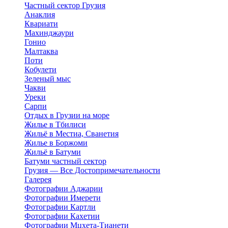
Частный сектор Грузия
Анаклия
Квариати
Махинджаури
Гонио
Малтаква
Поти
Кобулети
Зеленый мыс
Чакви
Уреки
Сарпи
Отдых в Грузии на море
Жилье в Тбилиси
Жильё в Местиа, Сванетия
Жилье в Боржоми
Жильё в Батуми
Батуми частный сектор
Грузия — Все Достопримечательности
Галерея
Фотографии Аджарии
Фотографии Имерети
Фотографии Картли
Фотографии Кахетии
Фотографии Мцхета-Тианети