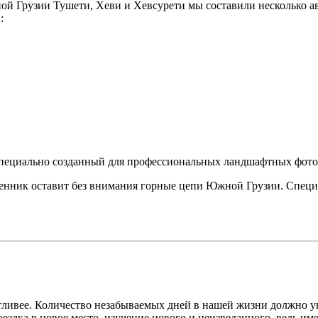
ной Грузии Тушети, Хеви и Хевсурети мы составили несколько а
:
 специально созданный для профессиональных ландшафтных фот
енник оставит без внимания горные цепи Южной Грузии. Специа
ливее. Количество незабываемых дней в нашей жизни должно уве
поездка в новое место, изучение нового и неизведанного, ведь и