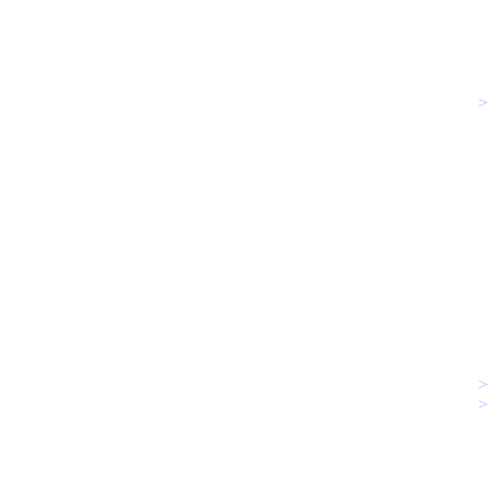
>
>
>