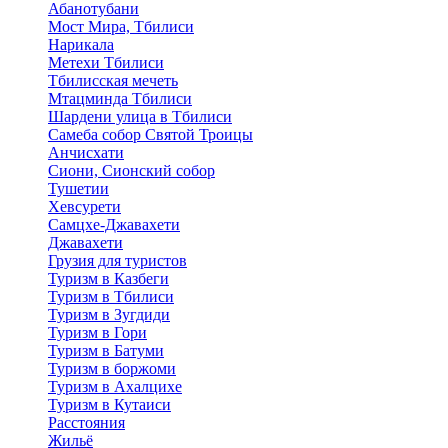
Абанотубани
Мост Мира, Тбилиси
Нарикала
Метехи Тбилиси
Тбилисская мечеть
Мтацминда Тбилиси
Шардени улица в Тбилиси
Самеба собор Святой Троицы
Анчисхати
Сиони, Сионский собор
Тушетии
Хевсурети
Самцхе-Джавахети
Джавахети
Грузия для туристов
Туризм в Казбеги
Туризм в Тбилиси
Туризм в Зугдиди
Туризм в Гори
Туризм в Батуми
Туризм в боржоми
Туризм в Ахалцихе
Туризм в Кутаиси
Расстояния
Жильё