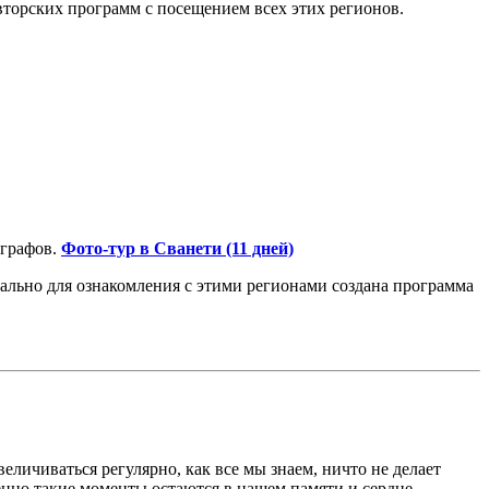
вторских программ с посещением всех этих регионов.
ографов.
Фото-тур в Сванети (11 дней)
льно для ознакомления с этими регионами создана программа
личиваться регулярно, как все мы знаем, ничто не делает
менно такие моменты остаются в нашем памяти и сердце