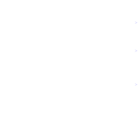
>
>
>