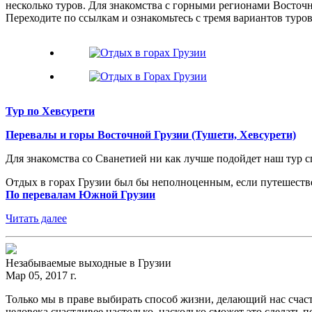
несколько туров. Для знакомства с горными регионами Восточ
Переходите по ссылкам и ознакомьтесь с тремя вариантов туров
Тур по Хевсурети
Перевалы и горы Восточной Грузии (Тушети, Хевсурети)
Для знакомства со Сванетией ни как лучше подойдет наш тур
Отдых в горах Грузии был бы неполноценным, если путешеств
По перевалам Южной Грузии
Читать далее
Незабываемые выходные в Грузии
Мар 05, 2017 г.
Только мы в праве выбирать способ жизни, делающий нас счаст
человека счастливее настолько, насколько сможет это сделать 