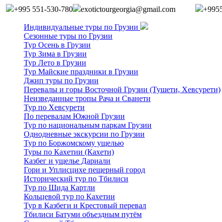
+995 551-530-780
exotictourgeorgia@gmail.com
+995
Индивидуальные туры по Грузии
Сезонные туры по Грузии
Тур Осень в Грузии
Тур Зима в Грузии
Тур Лето в Грузии
Тур Майские праздники в Грузии
Джип туры по Грузии
Перевалы и горы Восточной Грузии (Тушети, Хевсурети)
Неизведанные тропы Рача и Сванети
Тур по Хевсурети
По перевалам Южной Грузии
Тур по национальным паркам Грузии
Однодневные экскурсии по Грузии
Тур по Боржомскому ущелью
Туры по Кахетии (Кахети)
Казбег и ущелье Дариали
Гори и Уплисцихе пещерный город
Исторический тур по Тбилиси
Тур по Шида Картли
Кольцевой тур по Кахетии
Тур в Казбеги и Крестовый перевал
Тбилиси Батуми объездным путём