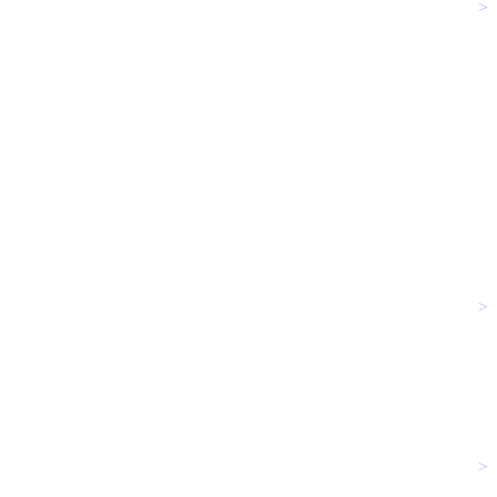
>
>
>