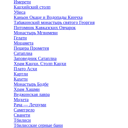
Имерети
Кацхийский столп
Убиса
Каньон Окаце и Водопады Кинчха
Табакинский монастырь святого Георгия
Питомник Кавказских Овчарок
Монастырь Мгвимеви
Гелати
Моцамета
Пещера Прометея
Сатаплиа
Заповедник Сатаплиа
Храм Кацхи. Столп Кацхи
Плато Асхи
Картли
Кахети
Монастырь Бодбе
Храм Хашми
Веджинская лавра
Мцхета
Рача — Лечхуми
Самегрело
Сванети
Тбилиси
Тбилисские серные бани