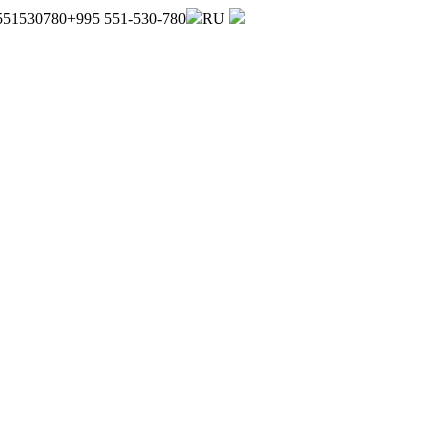
551530780
+995 551-530-780
RU