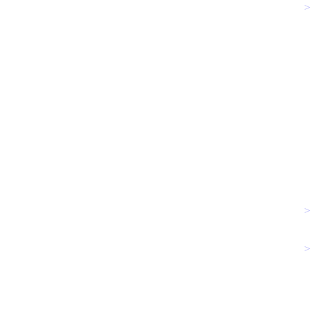
>
>
>