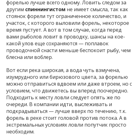
форелью лучше всего одному. Ловить следом за
другим
спиннингистом
не имеет смысла, так как
стоянок форели тут ограниченное количество, и
участок, с которого выловили форель, некоторое
время пустует. А вот в том случае, когда перед
вами рыболов ловит в проводку, шансы на кое-
какой улов еще сохраняются — поплавок
проводочной снасти меньше беспокоит рыбу, чем
блесна или воблер.
Вот если река широкая, а вода чуть взмучена,
изумрудного или бирюзового цвета, за форелью
можно отправиться вдвоем или даже втроем, но с
условием, что движетесь вы вперед поочередно.
Подходить к месту ловли следует опять же по
очереди. В компании идти, выслеживать и
подкрадываться — лучше вверх по течению, т.к.
форель в реке стоит головой против потока. А в
экстремальных условиях ловли попутчик просто
необходим.