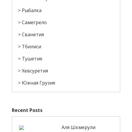
Рыбалка
Самегрело
Сванетия
Тбилиси
Тушетия
Хевсуретия
Южная Грузия
Recent Posts
Аля Шкмерули