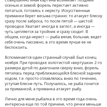
Совершенно иная картина возникает поздней
осенью и зимой: форель перестает активно
питаться, готовясь к нересту. Искусственные
приманки берет весьма странно: то атакует блесну
сразу после заброса, то после пятой — шестой
проводки. Хватает иногда в заглот, а иногда —
чуть цепляется за тройник и сразу сходит. В
общем, когда нерест — рыба вялая, больная, ведет
себя очень пассивно, в это время лучше ее не
беспокоить.
Вспоминается один странный случай. Был конец
ноября. При проводке золотистой «вертушки» 2-го
размера дугой по диагонали сверху вниз, форель
пятилась перед приближающейся блесной задним
ходом, т.е. просто сплавлялась вниз по течению,
уступая блесне путь. Получалось, не рыба гонится
за приманкой, а приманка атакует рыбу.
Лично для меня рыбалка в это время года очень
интересна еще по той причине, что речки меньше