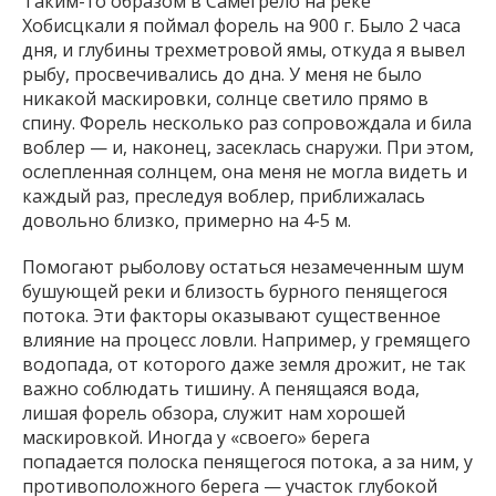
Таким-то образом в Самегрело на реке
Хобисцкали я поймал форель на 900 г. Было 2 часа
дня, и глубины трехметровой ямы, откуда я вывел
рыбу, просвечивались до дна. У меня не было
никакой маскировки, солнце светило прямо в
спину. Форель несколько раз сопровождала и била
воблер — и, наконец, засеклась снаружи. При этом,
ослепленная солнцем, она меня не могла видеть и
каждый раз, преследуя воблер, приближалась
довольно близко, примерно на 4-5 м.
Помогают рыболову остаться незамеченным шум
бушующей реки и близость бурного пенящегося
потока. Эти факторы оказывают существенное
влияние на процесс ловли. Например, у гремящего
водопада, от которого даже земля дрожит, не так
важно соблюдать тишину. А пенящаяся вода,
лишая форель обзора, служит нам хорошей
маскировкой. Иногда у «своего» берега
попадается полоска пенящегося потока, а за ним, у
противоположного берега — участок глубокой