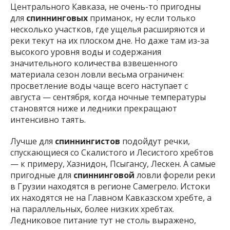
Центрального Кавказа, не очень-то пригодны
для
спиннинговых
приманок, ну если только
несколько участков, где ущелья расширяются и
реки текут на их плоском дне. Но даже там из-за
высокого уровня воды и содержания
значительного количества взвешенного
материала сезон ловли весьма ограничен:
просветление воды чаще всего наступает с
августа — сентября, когда ночные температуры
становятся ниже и ледники прекращают
интенсивно таять.
Лучше для
спиннингистов
подойдут речки,
спускающиеся со Скалистого и Лесистого хребтов
— к примеру, Хазнидон, Псыгансу, Лескен. А самые
пригодные для
спиннинговой
ловли форели реки
в Грузии находятся в регионе Самегрело. Истоки
их находятся не на Главном Кавказском хребте, а
на параллельных, более низких хребтах.
Ледниковое питание тут не столь выражено,