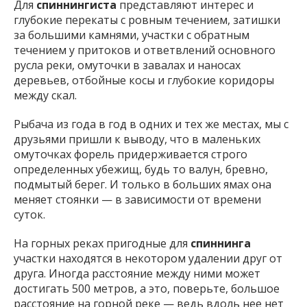
Для
спиннингиста
представляют интерес и
глубокие перекаты с ровным течением, затишки
за большими камнями, участки с обратным
течением у притоков и ответвлений основного
русла реки, омуточки в завалах и наносах
деревьев, отбойные косы и глубокие коридоры
между скал.
Рыбача из года в год в одних и тех же местах, мы с
друзьями пришли к выводу, что в маленьких
омуточках форель придерживается строго
определенных убежищ, будь то валун, бревно,
подмытый берег. И только в больших ямах она
меняет стоянки — в зависимости от времени
суток.
На горных реках пригодные для
спиннинга
участки находятся в некотором удалении друг от
друга. Иногда расстояние между ними может
достигать 500 метров, а это, поверьте, большое
расстояние на горной реке — ведь вдоль нее нет