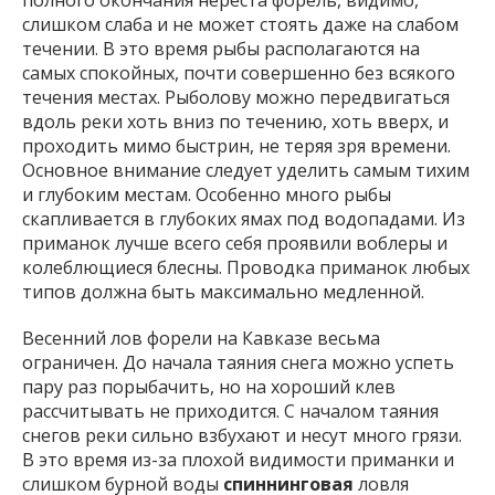
полного окончания нереста форель, видимо,
слишком слаба и не может стоять даже на слабом
течении. В это время рыбы располагаются на
самых спокойных, почти совершенно без всякого
течения местах. Рыболову можно передвигаться
вдоль реки хоть вниз по течению, хоть вверх, и
проходить мимо быстрин, не теряя зря времени.
Основное внимание следует уделить самым тихим
и глубоким местам. Особенно много рыбы
скапливается в глубоких ямах под водопадами. Из
приманок лучше всего себя проявили воблеры и
колеблющиеся блесны. Проводка приманок любых
типов должна быть максимально медленной.
Весенний лов форели на Кавказе весьма
ограничен. До начала таяния снега можно успеть
пару раз порыбачить, но на хороший клев
рассчитывать не приходится. С началом таяния
снегов реки сильно взбухают и несут много грязи.
В это время из-за плохой видимости приманки и
слишком бурной воды
спиннинговая
ловля