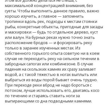
этом все должно делаться не спеша, с
максимальной концентрацией внимания, без
суеты. Чтобы выполнить данное правило, важно
хорошо изучить, а главное — запомнить
тропинки вдоль рек, подходы к местам стоянки
рыбы, конкретные объекты, пригодные для засады
и маскировки — будь то отдельное дерево, куст
или валун. На бурных реках нужно точно знать
расположение бродов — и форсировать реку
только в заранее изученных местах. Из
собственного горького опыта советую ни в коем
случае не переходить реку на сильном течении в
забродных сапогах или комбинезоне. В случае
падения на скользких камнях их сразу заливает
водой, а с такой тяжестью в ногах выплыть или
выбраться из воды порой бывает очень трудно.
При переходе реки вброд не надо бороться с
потоком, лучше использовать его, двигаясь косо
по течению и стараясь ставить ноги за
выпирающими со дна подводными камнями.