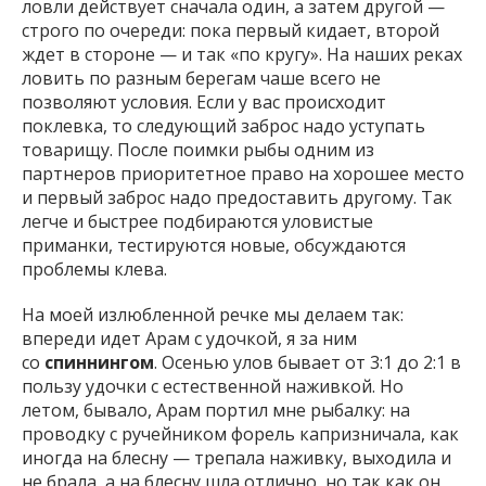
ловли действует сначала один, а затем другой —
строго по очереди: пока первый кидает, второй
ждет в стороне — и так «по кругу». На наших реках
ловить по разным берегам чаше всего не
позволяют условия. Если у вас происходит
поклевка, то следующий заброс надо уступать
товарищу. После поимки рыбы одним из
партнеров приоритетное право на хорошее место
и первый заброс надо предоставить другому. Так
легче и быстрее подбираются уловистые
приманки, тестируются новые, обсуждаются
проблемы клева.
На моей излюбленной речке мы делаем так:
впереди идет Арам с удочкой, я за ним
со
спиннингом
. Осенью улов бывает от 3:1 до 2:1 в
пользу удочки с естественной наживкой. Но
летом, бывало, Арам портил мне рыбалку: на
проводку с ручейником форель капризничала, как
иногда на блесну — трепала наживку, выходила и
не брала, а на блесну шла отлично, но так как он