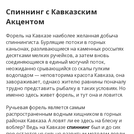
Спиннинг с Кавказским
Акцентом
Форель на Кавказе наиболее желанная добыча
спиннингиста. Бурлящие потоки в горных
каньонах, разливающиеся на каменных россыпях
десятками мелких ручейков, а затем вновь
соединяющиеся в единый могучий поток,
неожиданно срывающийся со скалы гулким
водопадом — неповторима красота Кавказа, она
завораживает, однако жителю равнины поначалу
трудно представить рыбалку в таких условиях. Но
именно здесь живет форель, и тут она и ловится.
Ручьевая форель является самым
распространенным водным хищником в горных
районах Кавказа. А ловят ли ее здесь на блесну и
воблер? Ведь на Кавказе
спиннинг
был и до сих
пор остается не сильно развитым методом ловли,