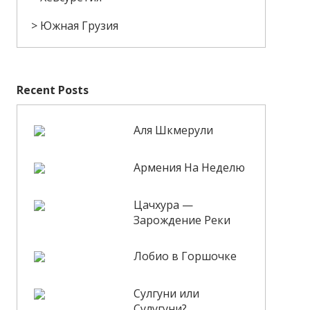
Южная Грузия
Recent Posts
Аля Шкмерули
Армения На Неделю
Цачхура —
Зарождение Реки
Лобио в Горшочке
Сулгуни или
Сулугуни?