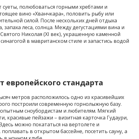
т суеты, полюбоваться горными хребтами и
тоящее вино «
Хванчкара
», половить рыбу или
тельной силой. После нескольких дней отдыха
, запаха леса, солнца. Между дегустациями вина и
Святого Николая (XI век), украшенную каменной
синагогой в мавританском стиле и запастись водой
 европейского стандарта
 тысяч метров расположилось одно из красивейших
торого построили современную горнолыжную базу.
ы опытным
сноубордистам
и любителям. Мягкий
ти, красивые пейзажи – визитная карточка
Гудаури
,
 Здесь можно покататься на вертолете и
поплавать в открытом бассейне, посетить сауну, а
 в ночном клубе.