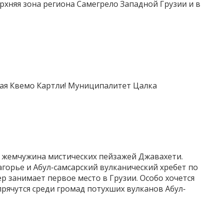
рхняя зона региона Самегрело Западной Грузии и в
ая Квемо Картли! Муниципалитет Цалка
 жемчужина мистических пейзажей Джавахети.
агорье и Абул-самсарский вулканический хребет по
р занимает первое место в Грузии. Особо хочется
рячутся среди громад потухших вулканов Абул-