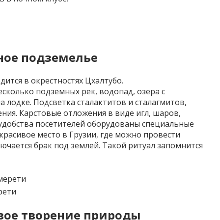
ное подземелье
дится в окрестностях
Цхалтубо
.
есколько подземных рек, водопад, озера с
а лодке. Подсветка сталактитов и сталагмитов,
я. Карстовые отложения в виде игл, шаров,
удобства посетителей оборудованы специальные
расивое место в Грузии, где можно провести
ючается брак под землей. Такой ритуал запомнится
рети
вое творение природы