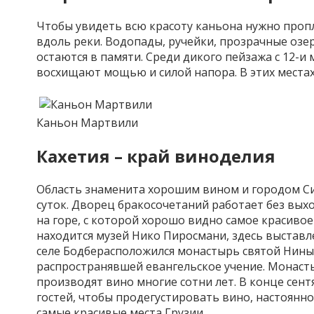
Чтобы увидеть всю красоту каньона нужно проп
вдоль реки. Водопады, ручейки, прозрачные озер
остаются в памяти. Среди дикого пейзажа с 12-и
восхищают мощью и силой напора. В этих местах
Каньон Мартвили
Кахетия – край виноделия
Область знаменита хорошим вином и городом
С
суток. Дворец бракосочетаний работает без вых
на горе, с которой хорошо видно самое красивое
находится музей Нико
Пиросмани
, здесь выстав
селе
Бодбе
расположился монастырь святой Нины
распространявшей евангельское учение. Монаст
производят вино многие сотни лет. В конце сен
гостей, чтобы продегустировать вино, настоянно
самые красивые места Грузии.