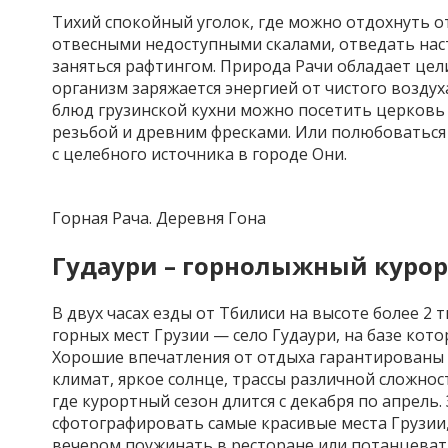
Тихий спокойный уголок, где можно отдохнуть о
отвесными недоступными скалами, отведать нас
заняться
рафтингом
. Природа
Рачи
обладает цели
организм заряжается энергией от чистого воздуха
блюд грузинской кухни можно посетить церковь 
резьбой и древним фресками. Или полюбоваться 
с целебного источника в городе Они.
Горная Рача. Деревня Гона
Гудаури
– горнолыжный курорт
В двух часах езды от Тбилиси на высоте более 2
горных мест Грузии — село
Гудаури
, на базе ко
Хорошие впечатления от отдыха гарантирован
климат, яркое солнце, трассы различной сложнос
где курортный сезон длится с декабря по апрель.
сфотографировать самые красивые места Грузии, 
вечером поужинать в ресторане или потанцевать