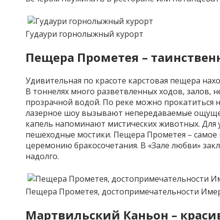
Гудаури горнолыжный курорт
Пещера Прометея – таинствен
Удивительная по красоте карстовая пещера нахо
В тоннелях много разветвленных ходов, залов, н
прозрачной водой. По реке можно прокатиться н
лазерное шоу вызывают непередаваемые ощущени
капель напоминают мистических животных. Для 
пешеходные мостики. Пещера Прометея – самое к
церемонию бракосочетания. В «Зале любви» закл
надолго.
Пещера Прометея, достопримечательности Име
Мартвильский Каньон – краси