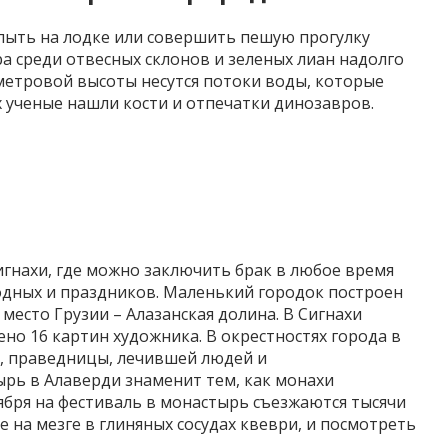
лыть на лодке или совершить пешую прогулку
а среди отвесных склонов и зеленых лиан надолго
 метровой высоты несутся потоки воды, которые
 ученые нашли кости и отпечатки динозавров.
игнахи
, где можно заключить брак в любое время
одных и праздников. Маленький городок построен
 место Грузии –
Алазанская
долина. В
Сигнахи
лено 16 картин художника. В окрестностях города в
, праведницы, лечившей людей и
ырь в
Алаверди
знаменит тем, как монахи
тября на фестиваль в монастырь съезжаются тысячи
е на мезге в глиняных сосудах
квеври
, и посмотреть