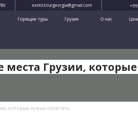
780
exotictourgeorgia@gmail.com
+99
Горящие туры
Грузия
О нас
Цены
 места Грузии, которые
ии, которые нужно посетить