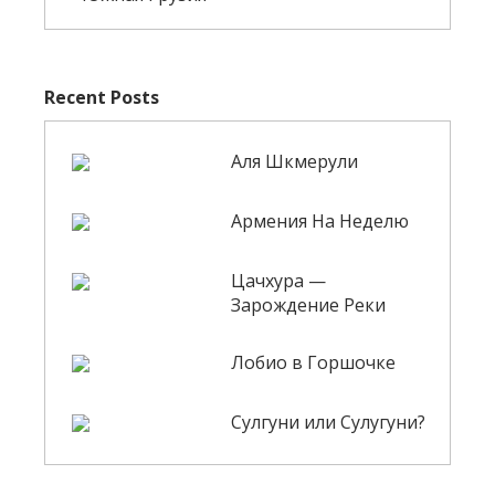
Recent Posts
Аля Шкмерули
Армения На Неделю
Цачхура —
Зарождение Реки
Лобио в Горшочке
Сулгуни или Сулугуни?