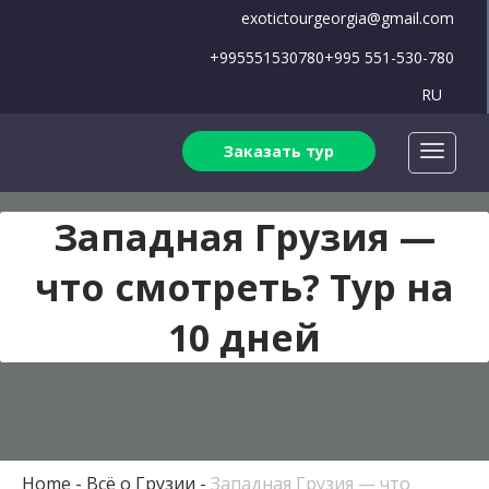
exotictourgeorgia@gmail.com
+995551530780
+995 551-530-780
RU
Заказать тур
Западная Грузия —
что смотреть? Тур на
10 дней
Home
Всё о Грузии
Западная Грузия — что