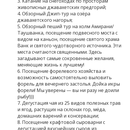
Катание на снегоходах по просторам
живописных джавахетских предгорий;
Обзорный Джип-тур на озёра
джавахетского нагорья;
Обзорный пеший тур на холм Амирани/
Таушванка, посещение подвесного моста с
видом на каньон, посещение святого храма
Ванк и святого чудотворного источника. Эти
места считаются священными. Здесь
загадывают самые сокровенные желания,
меняющие жизнь к лучшему!
Посещение форелевого хозяйства и
возможность самостоятельно выловить
форель для вечернего застолья. Дойка икры
форели! Мы уверены — вы ни разу не доили
рыбу!)))
Дегустация чая из 25 видов полезных трав
и ягод, растущих на склонах гор, мёда,
домашних варений и консервации;
Посещение крафтовой сыроварни с
дегустацией вкуснейших сыров из