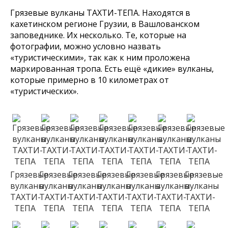
Грязевые вулканы ТАХТИ-ТЕПА. Находятся в
кахетинском регионе Грузии, в Вашлованском
заповеднике. Их несколько. Те, которые на
фотографии, можно условно назвать
«туристическими», так как к ним проложена
маркированная тропа. Есть ещё «дикие» вулканы,
которые примерно в 10 километрах от
«туристических».
Грязевые
Грязевые
Грязевые
Грязевые
Грязевые
Грязевые
Грязевые
вулканы
вулканы
вулканы
вулканы
вулканы
вулканы
вулканы
ТАХТИ-
ТАХТИ-
ТАХТИ-
ТАХТИ-
ТАХТИ-
ТАХТИ-
ТАХТИ-
ТЕПА
ТЕПА
ТЕПА
ТЕПА
ТЕПА
ТЕПА
ТЕПА