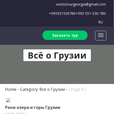
exotictourgeorgia@gmail.com
+995551530780
+995 551-530-780
RU
Заказать тур
Всё о Грузии
Home
Category: Всё о Грузии
( Page 8 )
Реки озера и горы Грузии
Jul 09, 2015 г.