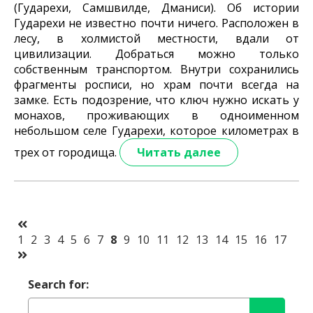
(Гударехи, Самшвилде, Дманиси). Об истории
Гударехи не известно почти ничего. Расположен в
лесу, в холмистой местности, вдали от
цивилизации. Добраться можно только
собственным транспортом. Внутри сохранились
фрагменты росписи, но храм почти всегда на
замке. Есть подозрение, что ключ нужно искать у
монахов, проживающих в одноименном
небольшом селе Гударехи, которое километрах в
трех от городища.
Читать далее
1
2
3
4
5
6
7
8
9
10
11
12
13
14
15
16
17
Search for: