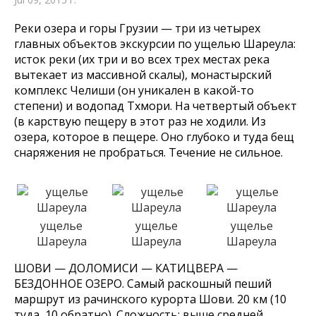
Реки озера и горы Грузии — три из четырех
главных объектов экскурсии по ущелью Шареула:
исток реки (их три и во всех трех местах река
вытекает из массивной скалы), монастырский
комплекс Челиши (он уникален в какой-то
степени) и водопад Тхмори. На четвертый объект
(в карствую пещеру в этот раз не ходили. Из
озера, которое в пещере. Оно глубоко и туда бещ
снаряжения не пробраться. Течение не сильное.
ущелье
ущелье
ущелье
Шареула
Шареула
Шареула
ШОВИ — ДОЛОМИСИ — КАТИЦВЕРА —
БЕЗДОННОЕ ОЗЕРО. Самый раскошный пеший
маршрут из рачинского курорта Шови. 20 км (10
туда, 10 обратно). Сложность: выше средней.