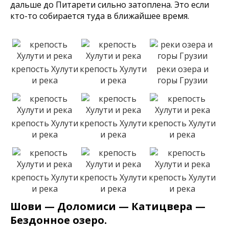
дальше до Питарети сильно затоплена. Это если
кто-то собирается туда в ближайшее время.
крепость Хулути
крепость Хулути
реки озера и
и река
и река
горы Грузии
крепость Хулути
крепость Хулути
крепость Хулути
и река
и река
и река
крепость Хулути
крепость Хулути
крепость Хулути
и река
и река
и река
Шови — Доломиси — Катицвера —
Бездонное озеро.