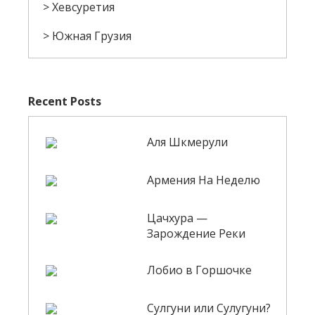
Хевсуретия
Южная Грузия
Recent Posts
Аля Шкмерули
Армения На Неделю
Цачхура —
Зарождение Реки
Лобио в Горшочке
Сулгуни или Сулугуни?