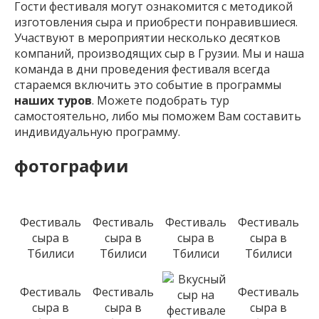
Гости фестиваля могут ознакомится с методикой
изготовления сыра и приобрести понравившиеся.
Участвуют в мероприятии несколько десятков
компаний, производящих сыр в Грузии. Мы и наша
команда в дни проведения фестиваля всегда
стараемся включить это событие в программы
наших туров
. Можете подобрать тур
самостоятельно, либо мы поможем Вам составить
индивидуальную программу.
фотографии
Фестиваль
Фестиваль
Фестиваль
Фестиваль
сыра в
сыра в
сыра в
сыра в
Тбилиси
Тбилиси
Тбилиси
Тбилиси
Фестиваль
Фестиваль
Фестиваль
сыра в
сыра в
сыра в