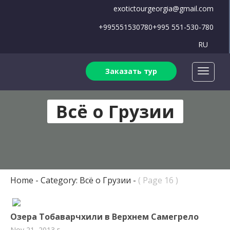
exotictourgeorgia@gmail.com
+995551530780
+995 551-530-780
RU
Заказать тур
Всё о Грузии
Home
Category: Всё о Грузии
( Page 16 )
Озера Тобаварчхили в Верхнем Самегрело
Nov 21, 2013 г.