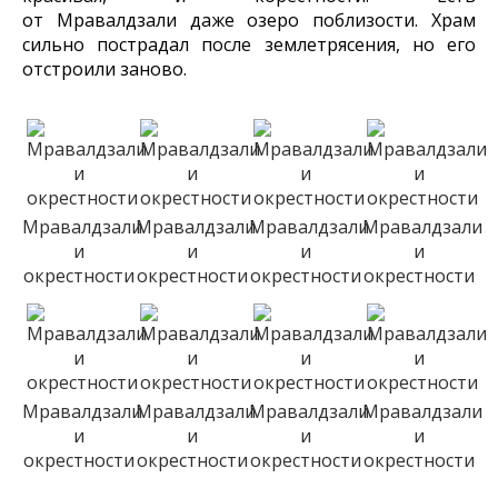
от Мравалдзали даже озеро поблизости. Храм
сильно пострадал после землетрясения, но его
отстроили заново.
Мравалдзали
Мравалдзали
Мравалдзали
Мравалдзали
и
и
и
и
окрестности
окрестности
окрестности
окрестности
Мравалдзали
Мравалдзали
Мравалдзали
Мравалдзали
и
и
и
и
окрестности
окрестности
окрестности
окрестности