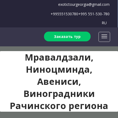
exotictourgeorgia@gmail.com
+995551530780
+995 551-530-780
RU
Заказать тур
Мравалдзали,
Ниноцминда,
Авениси,
Виноградники
Рачинского региона