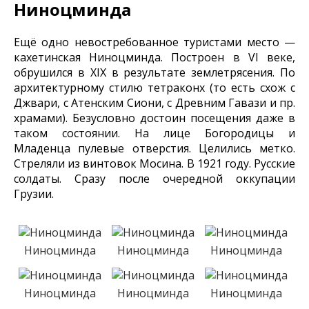
Ниноцминда
Ещё одно невостребованное туристами место —
кахетинская Ниноцминда. Построен в VI веке,
обрушился в XIX в результате землетрясения. По
архитектурному стилю тетраконх (то есть схож с
Джвари, с Атенским Сиони, с Древним Гавази и пр.
храмами). Безусловно достоин посещения даже в
таком состоянии. На лице Богородицы и
Младенца пулевые отверстия. Целились метко.
Стреляли из винтовок Мосина. В 1921 году. Русские
солдаты. Сразу после очередной оккупации
Грузии.
Ниноцминда
Ниноцминда
Ниноцминда
Ниноцминда
Ниноцминда
Ниноцминда