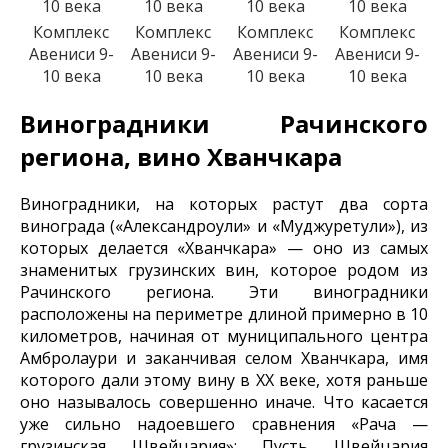
Комплекс
Комплекс
Комплекс
Комплекс
Авениси 9-
Авениси 9-
Авениси 9-
Авениси 9-
10 века
10 века
10 века
10 века
Виноградники Рачинского
региона, вино Хванчкара
Виноградники, на которых растут два сорта
винограда («Александроули» и «Муджуретули»), из
которых делается «Хванчкара» — оно из самых
знаменитых грузинских вин, которое родом из
Рачинского региона. Эти виноградники
расположены на периметре длиной примерно в 10
километров, начиная от муниципального центра
Амбролаури и заканчивая селом Хванчкара, имя
которого дали этому вину в ХХ веке, хотя раньше
оно называлось совершенно иначе.
Что касается
уже сильно надоевшего сравнения «Рача —
грузинская Швейцария»: Пусть Швейцария