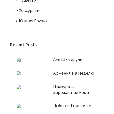
Тушетия
Хевсуретия
Южная Грузия
Recent Posts
Аля Шкмерули
Армения На Неделю
Цачхура —
Зарождение Реки
Лобио в Горшочке