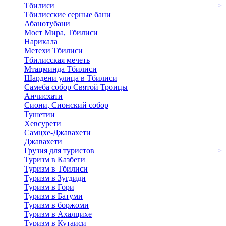
Тбилиси
>
Тбилисские серные бани
Абанотубани
Мост Мира, Тбилиси
Нарикала
Метехи Тбилиси
Тбилисская мечеть
Мтацминда Тбилиси
Шардени улица в Тбилиси
Самеба собор Святой Троицы
Анчисхати
Сиони, Сионский собор
Тушетии
Хевсурети
Самцхе-Джавахети
Джавахети
Грузия для туристов
>
Туризм в Казбеги
Туризм в Тбилиси
Туризм в Зугдиди
Туризм в Гори
Туризм в Батуми
Туризм в боржоми
Туризм в Ахалцихе
Туризм в Кутаиси