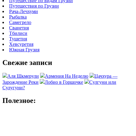
Путешествие по видам Грузии
Путешествия по Грузии
Рача-Лечхуми
Рыбалка
Самегрело
Сванетия
Тбилиси
Тушетия
Хевсуретия
Южная Грузия
Свежие записи
Аля Шкмерули
Армения На Неделю
Цачхура —
Зарождение Реки
Лобио в Горшочке
Сулгуни или
Сулугуни?
Полезное: