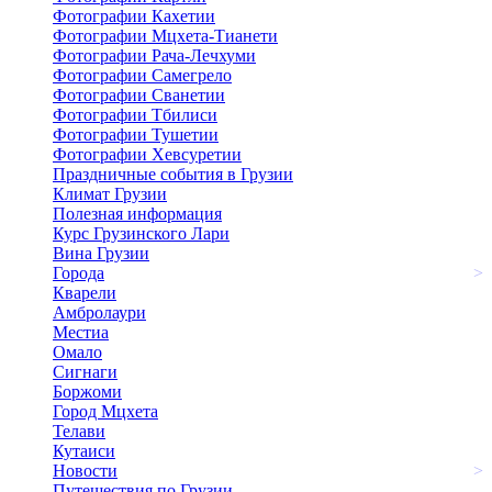
Фотографии Кахетии
Фотографии Мцхета-Тианети
Фотографии Рача-Лечхуми
Фотографии Самегрело
Фотографии Сванетии
Фотографии Тбилиси
Фотографии Тушетии
Фотографии Хевсуретии
Праздничные события в Грузии
Климат Грузии
Полезная информация
Курс Грузинского Лари
Вина Грузии
Города
>
Кварели
Амбролаури
Местиа
Омало
Сигнаги
Боржоми
Город Мцхета
Телави
Кутаиси
Новости
>
Путешествия по Грузии