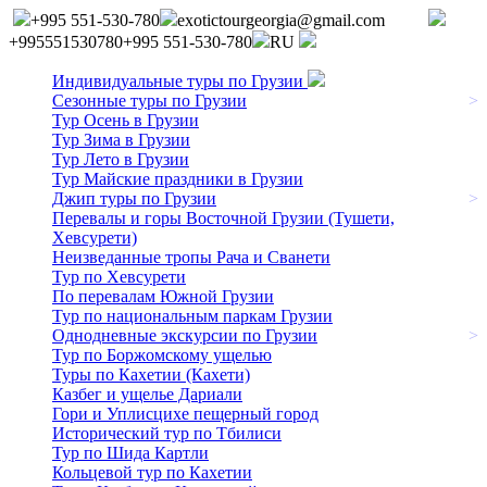
+995 551-530-780
exotictourgeorgia@gmail.com
+995551530780
+995 551-530-780
RU
Индивидуальные туры по Грузии
Сезонные туры по Грузии
>
Тур Осень в Грузии
Тур Зима в Грузии
Тур Лето в Грузии
Тур Майские праздники в Грузии
Джип туры по Грузии
>
Перевалы и горы Восточной Грузии (Тушети,
Хевсурети)
Неизведанные тропы Рача и Сванети
Тур по Хевсурети
По перевалам Южной Грузии
Тур по национальным паркам Грузии
Однодневные экскурсии по Грузии
>
Тур по Боржомскому ущелью
Туры по Кахетии (Кахети)
Казбег и ущелье Дариали
Гори и Уплисцихе пещерный город
Исторический тур по Тбилиси
Тур по Шида Картли
Кольцевой тур по Кахетии