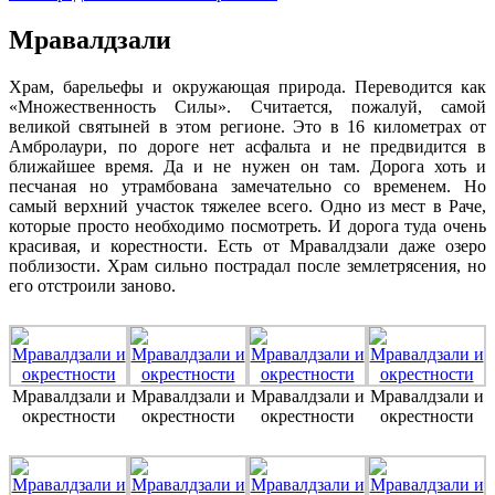
Мравалдзали
Храм, барельефы и окружающая природа. Переводится как
«Множественность Силы». Считается, пожалуй, самой
великой святыней в этом регионе. Это в 16 километрах от
Амбролаури, по дороге нет асфальта и не предвидится в
ближайшее время. Да и не нужен он там. Дорога хоть и
песчаная но утрамбована замечательно со временем. Но
самый верхний участок тяжелее всего. Одно из мест в Раче,
которые просто необходимо посмотреть. И дорога туда очень
красивая, и корестности. Есть от Мравалдзали даже озеро
поблизости. Храм сильно пострадал после землетрясения, но
его отстроили заново.
Мравалдзали и
Мравалдзали и
Мравалдзали и
Мравалдзали и
окрестности
окрестности
окрестности
окрестности