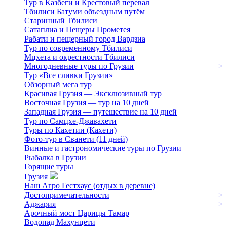
Тур в Казбеги и Крестовый перевал
Тбилиси Батуми объездным путём
Старинный Тбилиси
Сатаплиа и Пещеры Прометея
Рабати и пещерный город Вардзиа
Тур по современному Тбилиси
Мцхета и окрестности Тбилиси
Многодневные туры по Грузии
>
Тур «Все сливки Грузии»
Обзорный мега тур
Красивая Грузия — Эксклюзивный тур
Восточная Грузия — тур на 10 дней
Западная Грузия — путешествие на 10 дней
Тур по Самцхе-Джавахети
Туры по Кахетии (Кахети)
Фото-тур в Сванети (11 дней)
Винные и гастрономические туры по Грузии
Рыбалка в Грузии
Горящие туры
Грузия
Наш Агро Гестхаус (отдых в деревне)
Достопримечательности
>
Аджария
>
Арочный мост Царицы Тамар
Водопад Махунцети