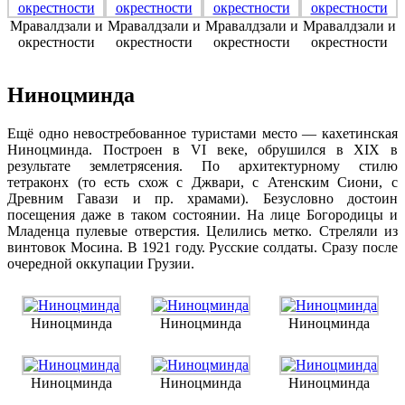
Мравалдзали и
Мравалдзали и
Мравалдзали и
Мравалдзали и
окрестности
окрестности
окрестности
окрестности
Ниноцминда
Ещё одно невостребованное туристами место — кахетинская
Ниноцминда. Построен в VI веке, обрушился в XIX в
результате землетрясения. По архитектурному стилю
тетраконх (то есть схож с Джвари, с Атенским Сиони, с
Древним Гавази и пр. храмами). Безусловно достоин
посещения даже в таком состоянии. На лице Богородицы и
Младенца пулевые отверстия. Целились метко. Стреляли из
винтовок Мосина. В 1921 году. Русские солдаты. Сразу после
очередной оккупации Грузии.
Ниноцминда
Ниноцминда
Ниноцминда
Ниноцминда
Ниноцминда
Ниноцминда