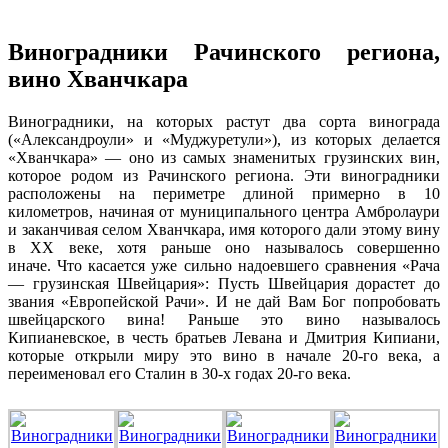
Виноградники Рачинского региона,
вино Хванчкара
Виноградники, на которых растут два сорта винограда
(«Александроули» и «Муджуретули»), из которых делается
«Хванчкара» — оно из самых знаменитых грузинских вин,
которое родом из Рачинского региона. Эти виноградники
расположены на периметре длиной примерно в 10
километров, начиная от муниципального центра Амбролаури
и заканчивая селом Хванчкара, имя которого дали этому вину
в ХХ веке, хотя раньше оно называлось совершенно
иначе.
Что касается уже сильно надоевшего сравнения «Рача
— грузинская Швейцария»: Пусть Швейцария дорастет до
звания «Европейской Рачи».
И не дай Вам Бог попробовать
швейцарского вина! Раньше это вино называлось
Кипианевское, в честь братьев Левана и Дмитрия Кипиани,
которые открыли миру это вино в начале 20-го века, а
переименовал его Сталин в 30-х годах 20-го века.