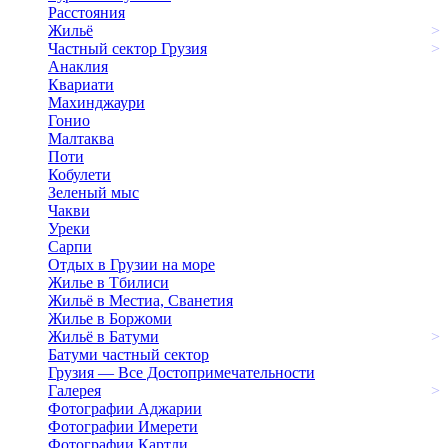
Расстояния
Жильё
>
Частный сектор Грузия
>
Анаклия
Квариати
Махинджаури
Гонио
Малтаква
Поти
Кобулети
Зеленый мыс
Чакви
Уреки
Сарпи
Отдых в Грузии на море
Жилье в Тбилиси
Жильё в Местиа, Сванетия
Жилье в Боржоми
Жильё в Батуми
>
Батуми частный сектор
Грузия — Все Достопримечательности
Галерея
>
Фотографии Аджарии
Фотографии Имерети
Фотографии Картли