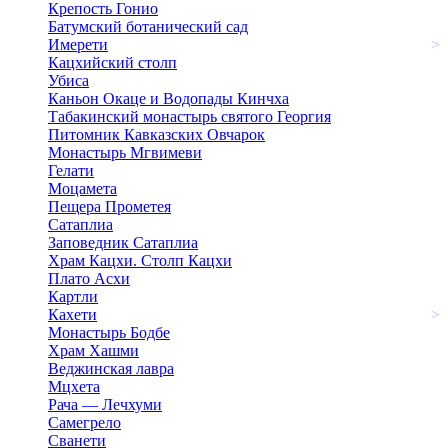
Крепость Гонио
Батумский ботанический сад
Имерети
>
Кацхийский столп
Убиса
Каньон Окаце и Водопады Кинчха
Табакинский монастырь святого Георгия
Питомник Кавказских Овчарок
Монастырь Мгвимеви
Гелати
Моцамета
Пещера Прометея
Сатаплиа
Заповедник Сатаплиа
Храм Кацхи. Столп Кацхи
Плато Асхи
Картли
Кахети
>
Монастырь Бодбе
Храм Хашми
Веджинская лавра
Мцхета
Рача — Лечхуми
Самегрело
Сванети