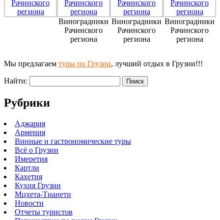
Виноградники
Виноградники
Виноградники
Рачинского
Рачинского
Рачинского
региона
региона
региона
Мы предлагаем
туры по Грузии
, лучший отдых в Грузии!!!
Найти:
Рубрики
Аджария
Армения
Винные и гастрономические туры
Всё о Грузии
Имеретия
Картли
Кахетия
Кухня Грузии
Мцхета-Тианети
Новости
Отчеты туристов