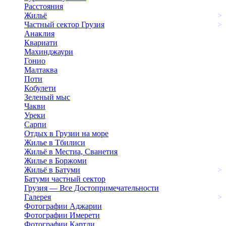
Расстояния
Жильё
>
Частный сектор Грузия
>
Анаклия
Квариати
Махинджаури
Гонио
Малтаква
Поти
Кобулети
Зеленый мыс
Чакви
Уреки
Сарпи
Отдых в Грузии на море
Жилье в Тбилиси
Жильё в Местиа, Сванетия
Жилье в Боржоми
Жильё в Батуми
>
Батуми частный сектор
Грузия — Все Достопримечательности
Галерея
>
Фотографии Аджарии
Фотографии Имерети
Фотографии Картли