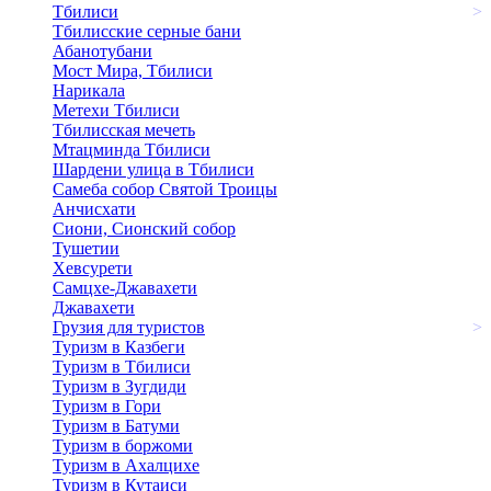
Тбилиси
>
Тбилисские серные бани
Абанотубани
Мост Мира, Тбилиси
Нарикала
Метехи Тбилиси
Тбилисская мечеть
Мтацминда Тбилиси
Шардени улица в Тбилиси
Самеба собор Святой Троицы
Анчисхати
Сиони, Сионский собор
Тушетии
Хевсурети
Самцхе-Джавахети
Джавахети
Грузия для туристов
>
Туризм в Казбеги
Туризм в Тбилиси
Туризм в Зугдиди
Туризм в Гори
Туризм в Батуми
Туризм в боржоми
Туризм в Ахалцихе
Туризм в Кутаиси