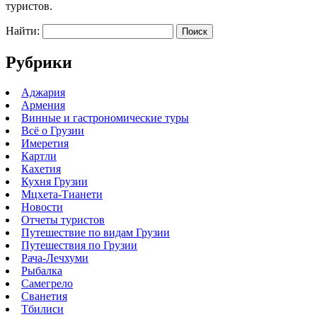
туристов.
Найти:
Рубрики
Аджария
Армения
Винные и гастрономические туры
Всё о Грузии
Имеретия
Картли
Кахетия
Кухня Грузии
Мцхета-Тианети
Новости
Отчеты туристов
Путешествие по видам Грузии
Путешествия по Грузии
Рача-Лечхуми
Рыбалка
Самегрело
Сванетия
Тбилиси