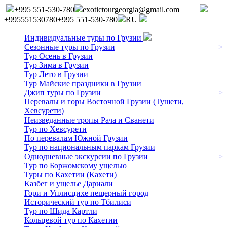
+995 551-530-780
exotictourgeorgia@gmail.com
+995551530780
+995 551-530-780
RU
Индивидуальные туры по Грузии
Сезонные туры по Грузии
>
Тур Осень в Грузии
Тур Зима в Грузии
Тур Лето в Грузии
Тур Майские праздники в Грузии
Джип туры по Грузии
>
Перевалы и горы Восточной Грузии (Тушети,
Хевсурети)
Неизведанные тропы Рача и Сванети
Тур по Хевсурети
По перевалам Южной Грузии
Тур по национальным паркам Грузии
Однодневные экскурсии по Грузии
>
Тур по Боржомскому ущелью
Туры по Кахетии (Кахети)
Казбег и ущелье Дариали
Гори и Уплисцихе пещерный город
Исторический тур по Тбилиси
Тур по Шида Картли
Кольцевой тур по Кахетии