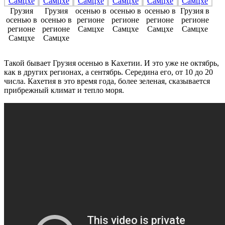
Грузия
Грузия
осенью в
осенью в
осенью в
Грузия в
осенью в
осенью в
регионе
регионе
регионе
регионе
регионе
регионе
Самцхе
Самцхе
Самцхе
Самцхе
Самцхе
Самцхе
Такой бывает Грузия осенью в Кахетии. И это уже не октябрь,
как в других регионах, а сентябрь. Середина его, от 10 до 20
числа. Кахетия в это время года, более зеленая, сказывается
прибрежный климат и тепло моря.