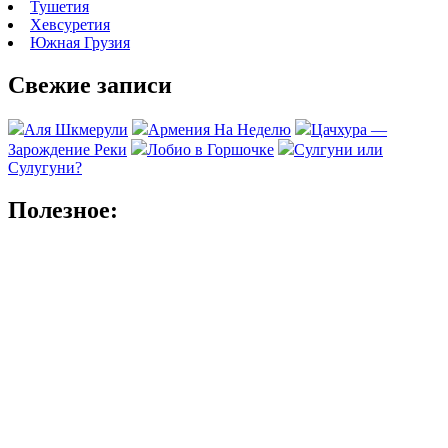
Тушетия
Хевсуретия
Южная Грузия
Свежие записи
Аля Шкмерули
Армения На Неделю
Цачхура —
Зарождение Реки
Лобио в Горшочке
Сулгуни или
Сулугуни?
Полезное: