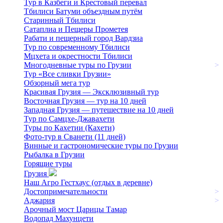
Тур в Казбеги и Крестовый перевал
Тбилиси Батуми объездным путём
Старинный Тбилиси
Сатаплиа и Пещеры Прометея
Рабати и пещерный город Вардзиа
Тур по современному Тбилиси
Мцхета и окрестности Тбилиси
Многодневные туры по Грузии
>
Тур «Все сливки Грузии»
Обзорный мега тур
Красивая Грузия — Эксклюзивный тур
Восточная Грузия — тур на 10 дней
Западная Грузия — путешествие на 10 дней
Тур по Самцхе-Джавахети
Туры по Кахетии (Кахети)
Фото-тур в Сванети (11 дней)
Винные и гастрономические туры по Грузии
Рыбалка в Грузии
Горящие туры
Грузия
Наш Агро Гестхаус (отдых в деревне)
Достопримечательности
>
Аджария
>
Арочный мост Царицы Тамар
Водопад Махунцети