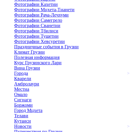
Фотографии Кахетии
Фотографии Мцхета-Тианети
Фотографии Рача-Лечхуми
Фотографии Самегрело
Фотографии Сванетии
Фотографии Тбилиси
Фотографии Тушетии
Фотографии Хевсуретии
Праздничные события в Грузии
Климат Грузии
Полезная информация
Курс Грузинского Лари
Вина Грузии
Города
>
Кварели
Амбролаури
Местиа
Омало
Сигнаги
Боржоми
Город Мцхета
Телави
Кутаиси
Новости
>
Путешествия по Грузии