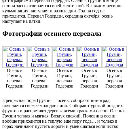
фотографиями перевала Годердзи. Осень в Грузии в конце
сезона здесь отличается своей желтизной. В каждом регионе
кульминация наступает в разные дни. Год на год не
приходится. Перевал Годердзи, середина октября, осень
наступает на пятки.
Фотографии осеннего перевала
Осень в
Осень в
Осень в
Осень в
Осень в
Грузии,
Грузии,
Грузии,
Грузии,
Грузии,
перевал
перевал
перевал
перевал
перевал
Годердзи
Годердзи
Годердзи
Годердзи
Годердзи
Прекрасная пора Грузии — осень, собирают виноград,
появляется свежее молодое вино. Собирают урожай поздних
фруктов и расцветают деревья всеми красками осени. Осень в
Грузии теплая и мягкая. Воздух свежий. Половина осени
вообще приходится на теплую еще пору года… и только в
горах начинают пустеть дороги и уменьшаться количество