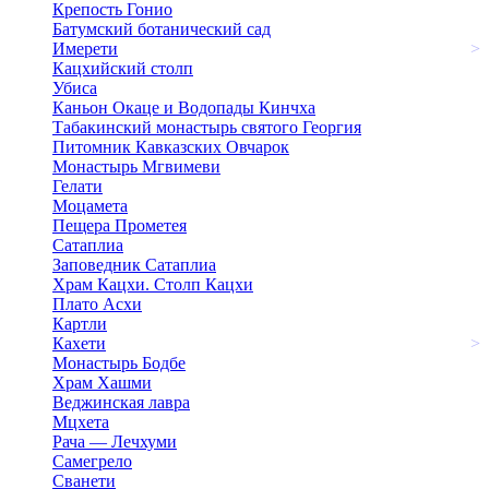
Крепость Гонио
Батумский ботанический сад
Имерети
>
Кацхийский столп
Убиса
Каньон Окаце и Водопады Кинчха
Табакинский монастырь святого Георгия
Питомник Кавказских Овчарок
Монастырь Мгвимеви
Гелати
Моцамета
Пещера Прометея
Сатаплиа
Заповедник Сатаплиа
Храм Кацхи. Столп Кацхи
Плато Асхи
Картли
Кахети
>
Монастырь Бодбе
Храм Хашми
Веджинская лавра
Мцхета
Рача — Лечхуми
Самегрело
Сванети