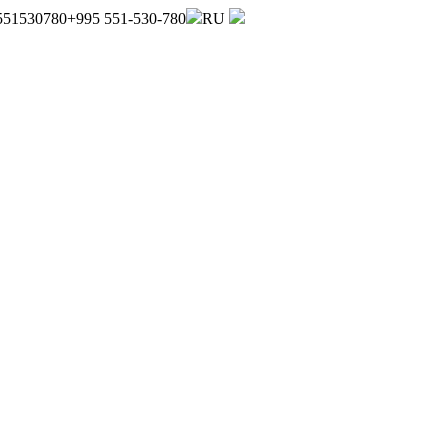
551530780
+995 551-530-780
RU