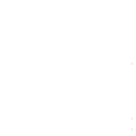
>
>
>