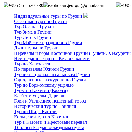
+995 551-530-780
exotictourgeorgia@gmail.com
+995
Индивидуальные туры по Грузии
Сезонные туры по Грузии
Тур Осень в Грузии
Тур Зима в Грузии
Тур Лето в Грузии
Тур Майские праздники в Грузии
Джип туры по Грузии
Перевалы и горы Восточной Грузии (Тушети, Хевсурети)
Неизведанные тропы Рача и Сванети
Тур по Хевсурети
По перевалам Южной Грузии
Тур по национальным паркам Грузии
Однодневные экскурсии по Грузии
Тур по Боржомскому ущелью
Туры по Кахетии (Кахети)
Казбег и ущелье Дариали
Гори и Уплисцихе пещерный город
Исторический тур по Тбилиси
Тур по Шида Картли
Кольцевой тур по Кахетии
Тур в Казбеги и Крестовый перевал
Тбилиси Батуми объездным путём