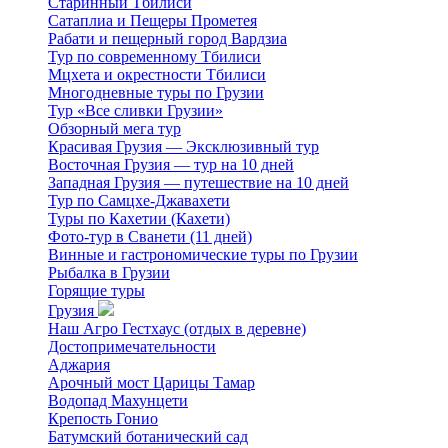
Старинный Тбилиси
Сатаплиа и Пещеры Прометея
Рабати и пещерный город Вардзиа
Тур по современному Тбилиси
Мцхета и окрестности Тбилиси
Многодневные туры по Грузии
Тур «Все сливки Грузии»
Обзорный мега тур
Красивая Грузия — Эксклюзивный тур
Восточная Грузия — тур на 10 дней
Западная Грузия — путешествие на 10 дней
Тур по Самцхе-Джавахети
Туры по Кахетии (Кахети)
Фото-тур в Сванети (11 дней)
Винные и гастрономические туры по Грузии
Рыбалка в Грузии
Горящие туры
Грузия
Наш Агро Гестхаус (отдых в деревне)
Достопримечательности
Аджария
Арочный мост Царицы Тамар
Водопад Махунцети
Крепость Гонио
Батумский ботанический сад