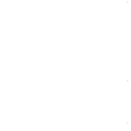
>
>
>