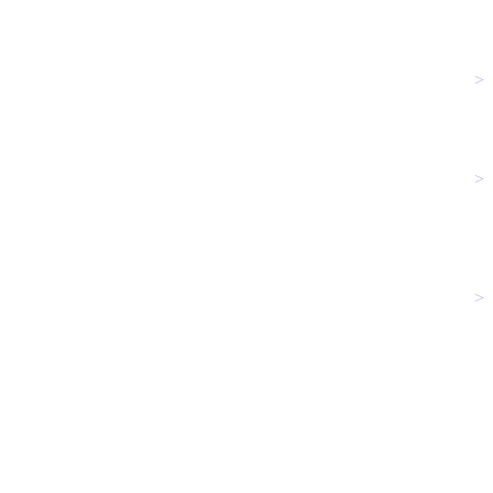
>
>
>