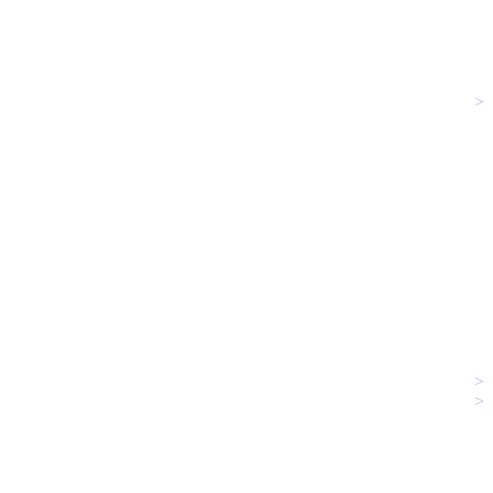
>
>
>