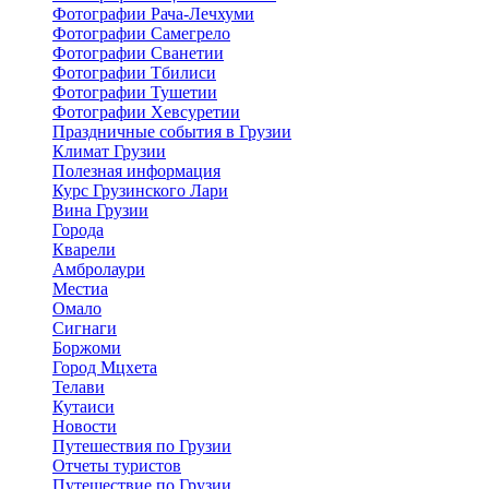
Фотографии Рача-Лечхуми
Фотографии Самегрело
Фотографии Сванетии
Фотографии Тбилиси
Фотографии Тушетии
Фотографии Хевсуретии
Праздничные события в Грузии
Климат Грузии
Полезная информация
Курс Грузинского Лари
Вина Грузии
Города
Кварели
Амбролаури
Местиа
Омало
Сигнаги
Боржоми
Город Мцхета
Телави
Кутаиси
Новости
Путешествия по Грузии
Отчеты туристов
Путешествие по Грузии