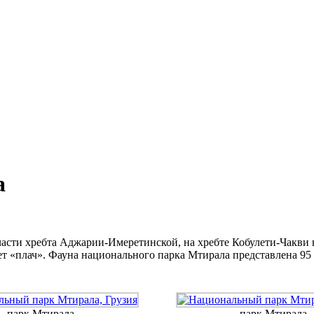
а
асти хребта Аджарии-Имеретинской, на хребте Кобулети-Чакви н
ает «плач». Фауна национального парка Мтирала представлена ​​
парк Мтирала
парк Мтирала