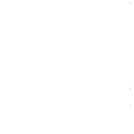
>
>
>