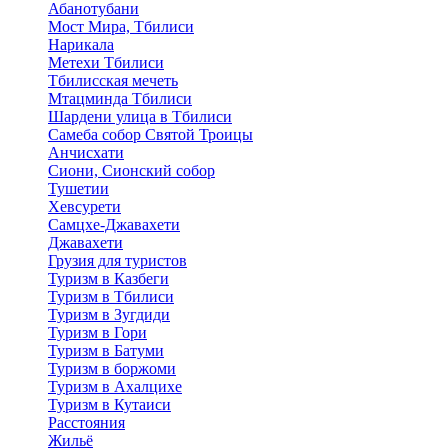
Абанотубани
Мост Мира, Тбилиси
Нарикала
Метехи Тбилиси
Тбилисская мечеть
Мтацминда Тбилиси
Шардени улица в Тбилиси
Самеба собор Святой Троицы
Анчисхати
Сиони, Сионский собор
Тушетии
Хевсурети
Самцхе-Джавахети
Джавахети
Грузия для туристов
Туризм в Казбеги
Туризм в Тбилиси
Туризм в Зугдиди
Туризм в Гори
Туризм в Батуми
Туризм в боржоми
Туризм в Ахалцихе
Туризм в Кутаиси
Расстояния
Жильё