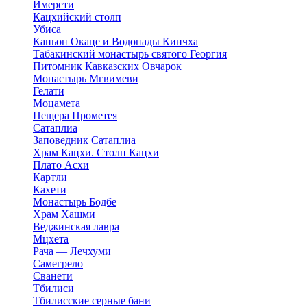
Имерети
Кацхийский столп
Убиса
Каньон Окаце и Водопады Кинчха
Табакинский монастырь святого Георгия
Питомник Кавказских Овчарок
Монастырь Мгвимеви
Гелати
Моцамета
Пещера Прометея
Сатаплиа
Заповедник Сатаплиа
Храм Кацхи. Столп Кацхи
Плато Асхи
Картли
Кахети
Монастырь Бодбе
Храм Хашми
Веджинская лавра
Мцхета
Рача — Лечхуми
Самегрело
Сванети
Тбилиси
Тбилисские серные бани