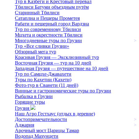
Тур в Казбеги и Крестовый перевал
Тбилиси Батуми объездным путём
Старинный Тбилиси
Сатаплиа и Пещеры Прометея
Рабати и пещерный город Вардзиа
Тур по современному Тбилиси
Мцхета и окрестности Тбилиси
Многодневные туры по Грузии
>
Тур «Все сливки Грузии»
Обзорный мега тур
Красивая Грузия — Эксклюзивный тур
Восточная Грузия — тур на 10 дней
Западная Грузия — путешествие на 10 дней
Тур по Самцхе-Джавахети
Туры по Кахетии (Кахети)
Фото-тур в Сванети (11 дней)
Винные и гастрономические туры по Грузии
Рыбалка в Грузии
Горящие туры
Грузия
Наш Агро Гестхаус (отдых в деревне)
Достопримечательности
>
Аджария
>
Арочный мост Царицы Тамар
Водопад Махунцети