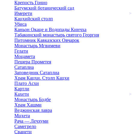
Крепость Гонио
Батумский ботанический сад
Имерети
>
Кацхийский столп
Убиса
Каньон Окаце и Водопады Кинчха
Табакинский монастырь святого Георгия
Питомник Кавказских Овчарок
Монастырь Мгвимеви
Гелати
Моцамета
Пещера Прометея
Сатаплиа
Заповедник Сатаплиа
Храм Кацхи. Столп Кацхи
Плато Асхи
Картли
Кахети
>
Монастырь Бодбе
Храм Хашми
Веджинская лавра
Мцхета
Рача — Лечхуми
Самегрело
Сванети