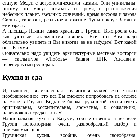
статую Медеи с астрономическими часами. Они уникальны,
потому что могут показать, и время, и расположения
небесных планет, звездных созвездий, время восхода и захода
Солнца, горизонт, реальное движение Луны вокруг Земли и
ее возраст.
А площадь
Пьяцца
самая красивая в Грузии. Выстроена она
как уютный итальянский дворик. Все это Вам надо
обязательно увидеть и Вы никогда ее не забудете! Вот какой
он – Батуми.
Обязательно надо увидеть архитектурные местные восторги
— скульптура «Любовь», башня ДНК Алфавита,
перевёрнутый ресторан.
Кухня и еда
И, наконец, великолепная грузинская кухня! Это что-то
необыкновенное, это все Вы сможете попробовать на отдыхе
на море в Грузии. Ведь все блюда грузинской кухни очень
оригинальны, восхитительны, ароматны, к сожалению,
невозможно передать запах!
Национальная кухня в Батуми, соответственно и во всей
Грузии неповторима, очень разнообразный выбор и
приемлемые цены.
Грузинская кухня, вообще, очень своеобразна,