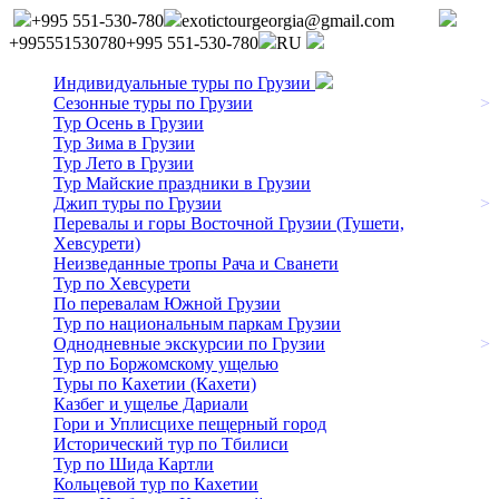
+995 551-530-780
exotictourgeorgia@gmail.com
+995551530780
+995 551-530-780
RU
Индивидуальные туры по Грузии
Сезонные туры по Грузии
>
Тур Осень в Грузии
Тур Зима в Грузии
Тур Лето в Грузии
Тур Майские праздники в Грузии
Джип туры по Грузии
>
Перевалы и горы Восточной Грузии (Тушети,
Хевсурети)
Неизведанные тропы Рача и Сванети
Тур по Хевсурети
По перевалам Южной Грузии
Тур по национальным паркам Грузии
Однодневные экскурсии по Грузии
>
Тур по Боржомскому ущелью
Туры по Кахетии (Кахети)
Казбег и ущелье Дариали
Гори и Уплисцихе пещерный город
Исторический тур по Тбилиси
Тур по Шида Картли
Кольцевой тур по Кахетии