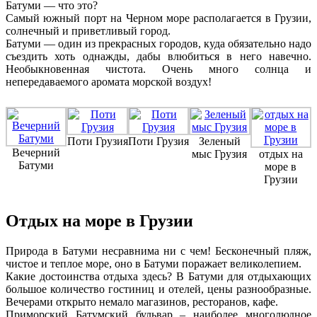
Батуми — что это?
Самый южный порт на Черном море располагается в Грузии,
солнечный и приветливый город.
Батуми — один из прекрасных городов, куда обязательно надо
съездить хоть однажды, дабы влюбиться в него навечно.
Необыкновенная чистота. Очень много солнца и
непередаваемого аромата морской воздух!
Поти Грузия
Поти Грузия
Зеленый
Вечерний
мыс Грузия
отдых на
Батуми
море в
Грузии
Отдых на море в Грузии
Природа в Батуми несравнима ни с чем! Бесконечный пляж,
чистое и теплое море, оно в Батуми поражает великолепием.
Какие достоинства отдыха здесь? В Батуми для отдыхающих
большое количество гостиниц и отелей, цены разнообразные.
Вечерами открыто немало магазинов, ресторанов, кафе.
Приморский Батумский бульвар – наиболее многолюдное