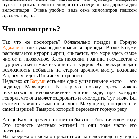
пункты проката велосипедов, и есть специальная дорожка для
велосипедов. Очень удобно, ведь семь километров пешком
одолеть трудно.
Что посмотреть?
Так что же посмотреть? Обязательно поездка в Горную
Аджарию
, где
сумашедше
красивая природа. Возле Батуми
располагается курорт
Сарпи
, считается, что море здесь самое
чистое и прозрачное. Здесь проходит граница государства с
Турцией, значит можно увидеть и Турцию. Эта экскурсия дает
возможность побывать на старом арочном мосту, водопаде
Андрея, увидеть
Гонийскую
крепость.
Недалеко от
Батуми
есть еще одно удивительное место — это
водопад
Махунцети
. В жаркую погоду здесь можно
искупаться в необыкновенно чистой воде, про которую
говорят, что она может оздоровить и омолодить. Тут также Вы
сможете увидеть каменный мост
Махунцети
, построенный
самой царицей Тамарой, который пересекает горную реку.
А еще Вам непременно стоит побывать в ботаническом саду.
Это гордость местных жителей и они тоже часто его
посещают.
На набережной можно прокатиться на велосипеде и увидеть