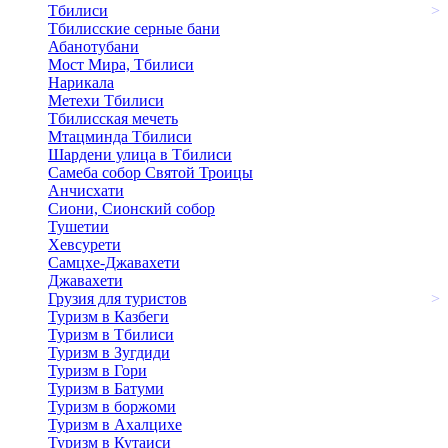
Тбилиси
>
Тбилисские серные бани
Абанотубани
Мост Мира, Тбилиси
Нарикала
Метехи Тбилиси
Тбилисская мечеть
Мтацминда Тбилиси
Шардени улица в Тбилиси
Самеба собор Святой Троицы
Анчисхати
Сиони, Сионский собор
Тушетии
Хевсурети
Самцхе-Джавахети
Джавахети
Грузия для туристов
>
Туризм в Казбеги
Туризм в Тбилиси
Туризм в Зугдиди
Туризм в Гори
Туризм в Батуми
Туризм в боржоми
Туризм в Ахалцихе
Туризм в Кутаиси