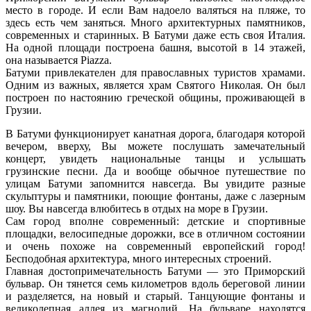
место в городе. И если Вам надоело валяться на пляже, то
здесь есть чем заняться. Много архитектурных памятников,
современных и старинных. В Батуми даже есть своя Италия.
На одной площади построена башня, высотой в 14 этажей,
она называется
Piazza
.
Батуми привлекателен для православных туристов храмами.
Одним из важных, является храм Святого Николая. Он был
построен по настоянию греческой общины, проживающей в
Грузии.
В Батуми функционирует канатная дорога, благодаря которой
вечером, вверху, Вы можете послушать замечательный
концерт, увидеть национальные танцы и услышать
грузинские песни. Да и вообще обычное путешествие по
улицам Батуми запомнится навсегда. Вы увидите разные
скульптуры и памятники, поющие фонтаны, даже с лазерным
шоу. Вы навсегда влюбитесь в отдых на море в Грузии.
Сам город вполне современный: детские и спортивные
площадки, велосипедные дорожки, все в отличном состоянии
и очень похоже на современный европейский город!
Бесподобная архитектура, много интересных строений.
Главная достопримечательность Батуми — это Приморский
бульвар. Он тянется семь километров вдоль береговой линии
и разделяется, на новый и старый. Танцующие фонтаны и
великолепная аллея из магнолий. На бульваре находятся