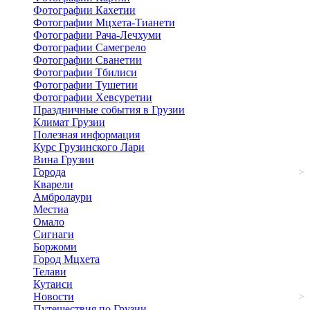
Фотографии Кахетии
Фотографии Мцхета-Тианети
Фотографии Рача-Лечхуми
Фотографии Самегрело
Фотографии Сванетии
Фотографии Тбилиси
Фотографии Тушетии
Фотографии Хевсуретии
Праздничные события в Грузии
Климат Грузии
Полезная информация
Курс Грузинского Лари
Вина Грузии
Города
>
Кварели
Амбролаури
Местиа
Омало
Сигнаги
Боржоми
Город Мцхета
Телави
Кутаиси
Новости
>
Путешествия по Грузии