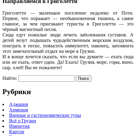
Направляемся в
Григолетти
Григолетти
— маленькое поселение недалеко от Поти.
Первое, что поражает — необыкновенная тишина, а самое
главное, за чем приезжают туристы в
Григолетти
— это
чёрный магнитный песок.
Сюда едут пожилые люди лечить заболевания суставов. А
детей везут подышать чудодейственным морским воздухом,
поиграть в песке, повысить иммунитет, наконец, запомнить
этот замечательный отдых на море в Грузии.
И в конце хочется сказать, что если вы думаете — ехать сюда
или не ехать, ответ один. Да! Ехать! Грузия, море, горы, вино,
сыр, хлеб! Вы не пожалеете!
Найти:
Рубрики
Аджария
Армения
Винные и гастрономические туры
Всё о Грузии
Имеретия
Картли