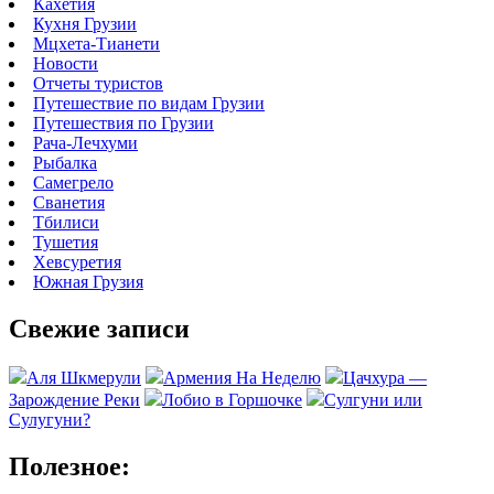
Кахетия
Кухня Грузии
Мцхета-Тианети
Новости
Отчеты туристов
Путешествие по видам Грузии
Путешествия по Грузии
Рача-Лечхуми
Рыбалка
Самегрело
Сванетия
Тбилиси
Тушетия
Хевсуретия
Южная Грузия
Свежие записи
Аля Шкмерули
Армения На Неделю
Цачхура —
Зарождение Реки
Лобио в Горшочке
Сулгуни или
Сулугуни?
Полезное: