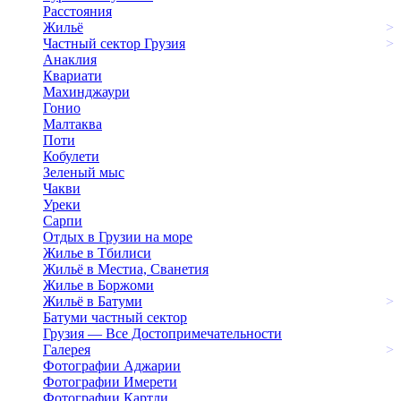
Расстояния
Жильё
>
Частный сектор Грузия
>
Анаклия
Квариати
Махинджаури
Гонио
Малтаква
Поти
Кобулети
Зеленый мыс
Чакви
Уреки
Сарпи
Отдых в Грузии на море
Жилье в Тбилиси
Жильё в Местиа, Сванетия
Жилье в Боржоми
Жильё в Батуми
>
Батуми частный сектор
Грузия — Все Достопримечательности
Галерея
>
Фотографии Аджарии
Фотографии Имерети
Фотографии Картли