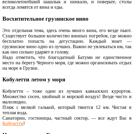
великолепнейший шашлык и
хинкали
, и поверьте, столы
всегда ломятся от вина и еды.
Восхитительное грузинское вино
Это отдельная тема, здесь очень много вина, его везде пьют.
Существует большое количество винных погребов, где можно
бесплатно попасть на дегустацию. Каждый знает —
грузинское вино одно из лучших. Важно не увлекаться им, так
как оно сильно ударяет в голову.
Надо отметить, что благодатный Батуми не единственное
место на берегу Черного моря, где можно организовать отдых
на море в Грузии.
Кобулетти
летом у моря
Кобулетти
– тоже один из лучших кавказских курортов.
Множество сосен, хвойный и морской воздух! Везде чисто и
малолюдно.
Пляж с мелкой галькой, который тянется 12 км. Чистая и
теплая вода.
Санатории, гостиницы, частный сектор, — все ждут Вас в
Кобулетти
!