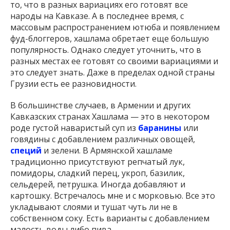
то, что в разных вариациях его готовят все
народы на Кавказе. А в последнее время, с
массовым распространением ютюба и появлением
фуд-блоггеров, хашлама обретает еще большую
популярность. Однако следует уточнить, что в
разных местах ее готовят со своими вариациями и
это следует знать. Даже в пределах одной страны
Грузии есть ее разновидности.
В большинстве случаев, в Армении и других
Кавказских странах Хашлама — это в некотором
роде густой наваристый суп из
баранины
или
говядины с добавлением различных овощей,
специй
и зелени. В Армянской хашламе
традиционно присутствуют репчатый лук,
помидоры, сладкий перец, укроп, базилик,
сельдерей, петрушка. Иногда добавляют и
картошку. Встречалось мне и с морковью. Все это
укладывают слоями и тушат чуть ли не в
собственном соку. Есть варианты с добавлением
малость воды либо пива.