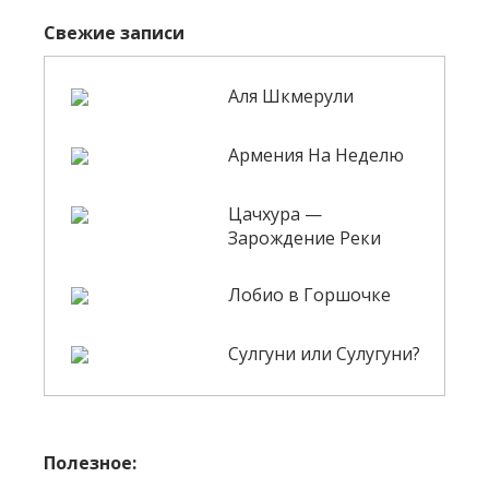
Свежие записи
Аля Шкмерули
Армения На Неделю
Цачхура —
Зарождение Реки
Лобио в Горшочке
Сулгуни или Сулугуни?
Полезное: