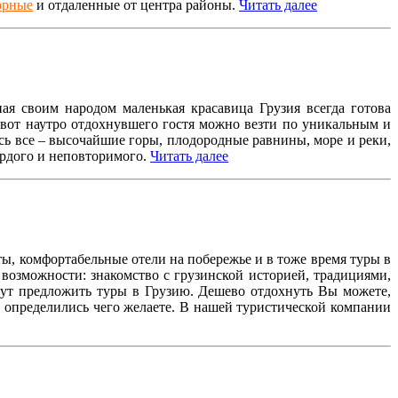
орные
и отдаленные от центра районы.
Читать далее
я своим народом маленькая красавица Грузия всегда готова
 вот наутро отдохнувшего гостя можно везти по уникальным и
сь все – высочайшие горы, плодородные равнины, море и реки,
ордого и неповторимого.
Читать далее
ы, комфортабельные отели на побережье и в тоже время туры в
возможности: знакомство с грузинской историей, традициями,
гут предложить туры в Грузию. Дешево отдохнуть Вы можете,
ы определились чего желаете. В нашей туристической компании