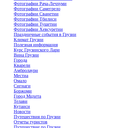
Фотографии Рача-Лечхуми
Фотографии Самегрело
Фотографии Сванетии
Фотографии Тбилиси
Фотографии Тушетии
Фотографии Хевсуретии
Праздничные события в Грузии
Климат Грузии
Полезная информация
Курс Грузинского Лари
Вина Грузии
Города
Кварели
Амбролаури
Местиа
Омало
Сигнаги
Боржоми
Город Мцхета
Телави
Кутаиси
Новости
Путешествия по Грузии
Отчеты туристов
Путешествие по Грузии