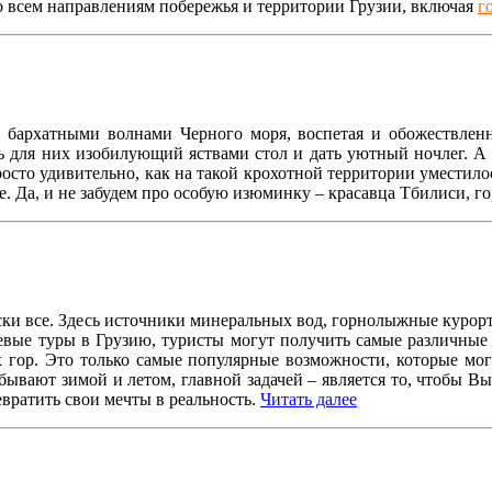
о всем направлениям побережья и территории Грузии, включая
г
архатными волнами Черного моря, воспетая и обожествленна
ь для них изобилующий яствами стол и дать уютный ночлег. А
осто удивительно, как на такой крохотной территории уместило
е. Да, и не забудем про особую изюминку – красавца Тбилиси, г
ески все. Здесь источники минеральных вод, горнолыжные курорт
евые туры в Грузию, туристы могут получить самые различные 
их гор. Это только самые популярные возможности, которые мо
ывают зимой и летом, главной задачей – является то, чтобы В
ратить свои мечты в реальность.
Читать далее