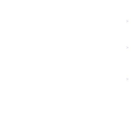
>
>
>