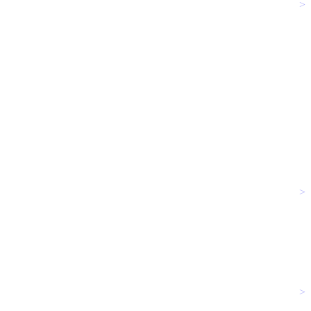
>
>
>