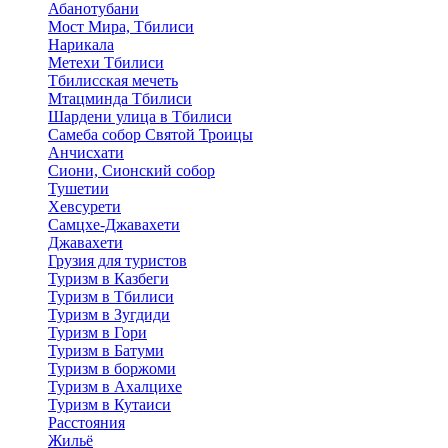
Абанотубани
Мост Мира, Тбилиси
Нарикала
Метехи Тбилиси
Тбилисская мечеть
Мтацминда Тбилиси
Шардени улица в Тбилиси
Самеба собор Святой Троицы
Анчисхати
Сиони, Сионский собор
Тушетии
Хевсурети
Самцхе-Джавахети
Джавахети
Грузия для туристов
Туризм в Казбеги
Туризм в Тбилиси
Туризм в Зугдиди
Туризм в Гори
Туризм в Батуми
Туризм в боржоми
Туризм в Ахалцихе
Туризм в Кутаиси
Расстояния
Жильё