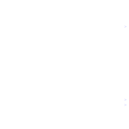
>
>
>