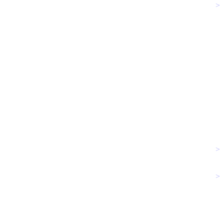
>
>
>