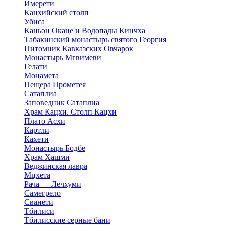
Имерети
Кацхийский столп
Убиса
Каньон Окаце и Водопады Кинчха
Табакинский монастырь святого Георгия
Питомник Кавказских Овчарок
Монастырь Мгвимеви
Гелати
Моцамета
Пещера Прометея
Сатаплиа
Заповедник Сатаплиа
Храм Кацхи. Столп Кацхи
Плато Асхи
Картли
Кахети
Монастырь Бодбе
Храм Хашми
Веджинская лавра
Мцхета
Рача — Лечхуми
Самегрело
Сванети
Тбилиси
Тбилисские серные бани