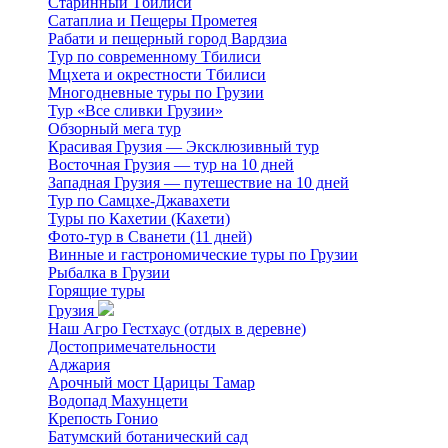
Старинный Тбилиси
Сатаплиа и Пещеры Прометея
Рабати и пещерный город Вардзиа
Тур по современному Тбилиси
Мцхета и окрестности Тбилиси
Многодневные туры по Грузии
Тур «Все сливки Грузии»
Обзорный мега тур
Красивая Грузия — Эксклюзивный тур
Восточная Грузия — тур на 10 дней
Западная Грузия — путешествие на 10 дней
Тур по Самцхе-Джавахети
Туры по Кахетии (Кахети)
Фото-тур в Сванети (11 дней)
Винные и гастрономические туры по Грузии
Рыбалка в Грузии
Горящие туры
Грузия
Наш Агро Гестхаус (отдых в деревне)
Достопримечательности
Аджария
Арочный мост Царицы Тамар
Водопад Махунцети
Крепость Гонио
Батумский ботанический сад