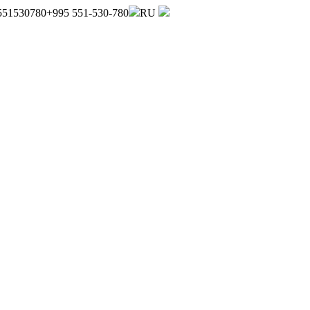
551530780
+995 551-530-780
RU