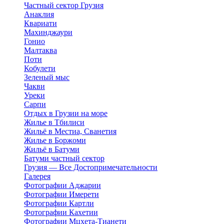
Частный сектор Грузия
Анаклия
Квариати
Махинджаури
Гонио
Малтаква
Поти
Кобулети
Зеленый мыс
Чакви
Уреки
Сарпи
Отдых в Грузии на море
Жилье в Тбилиси
Жильё в Местиа, Сванетия
Жилье в Боржоми
Жильё в Батуми
Батуми частный сектор
Грузия — Все Достопримечательности
Галерея
Фотографии Аджарии
Фотографии Имерети
Фотографии Картли
Фотографии Кахетии
Фотографии Мцхета-Тианети