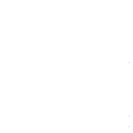
>
>
>