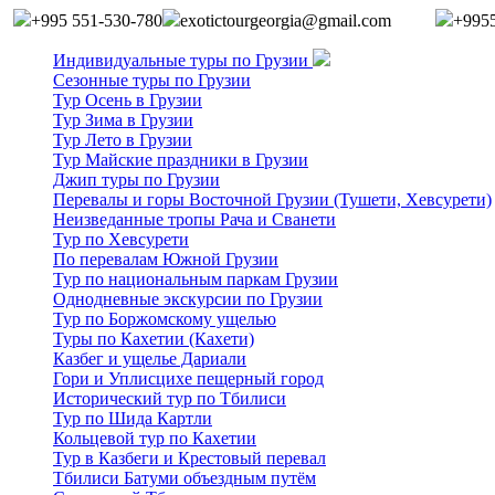
+995 551-530-780
exotictourgeorgia@gmail.com
+995
Индивидуальные туры по Грузии
Сезонные туры по Грузии
Тур Осень в Грузии
Тур Зима в Грузии
Тур Лето в Грузии
Тур Майские праздники в Грузии
Джип туры по Грузии
Перевалы и горы Восточной Грузии (Тушети, Хевсурети)
Неизведанные тропы Рача и Сванети
Тур по Хевсурети
По перевалам Южной Грузии
Тур по национальным паркам Грузии
Однодневные экскурсии по Грузии
Тур по Боржомскому ущелью
Туры по Кахетии (Кахети)
Казбег и ущелье Дариали
Гори и Уплисцихе пещерный город
Исторический тур по Тбилиси
Тур по Шида Картли
Кольцевой тур по Кахетии
Тур в Казбеги и Крестовый перевал
Тбилиси Батуми объездным путём