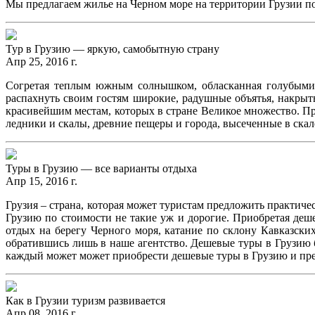
Мы предлагаем жилье на Черном море на территории Грузии п
Тур в Грузию — яркую, самобытную страну
Апр 25, 2016 г.
Согретая теплым южным солнышком, обласканная голубыми б
распахнуть своим гостям широкие, радушные объятья, накрыт
красивейшим местам, которых в стране Великое множество. Пр
ледники и скалы, древние пещеры и города, высеченные в скал
Туры в Грузию — все варианты отдыха
Апр 15, 2016 г.
Грузия – страна, которая может туристам предложить практич
Грузию по стоимости не такие уж и дорогие. Приобретая деш
отдых на берегу Черного моря, катание по склону Кавказск
обратившись лишь в наше агентство. Дешевые туры в Грузию б
каждый может может приобрести дешевые туры в Грузию и прев
Как в Грузии туризм развивается
Апр 08, 2016 г.