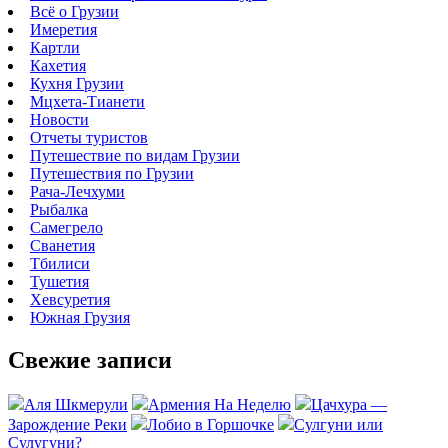
Всё о Грузии
Имеретия
Картли
Кахетия
Кухня Грузии
Мцхета-Тианети
Новости
Отчеты туристов
Путешествие по видам Грузии
Путешествия по Грузии
Рача-Лечхуми
Рыбалка
Самегрело
Сванетия
Тбилиси
Тушетия
Хевсуретия
Южная Грузия
Свежие записи
Аля Шкмерули
Армения На Неделю
Цачхура —
Зарождение Реки
Лобио в Горшочке
Сулгуни или
Сулугуни?