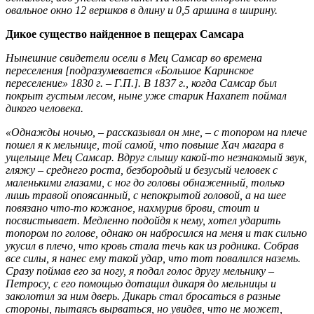
овальное окно 12 вершков в длину и 0,5 аршина в ширину.
Дикое существо найденное в пещерах Самсара
Нынешние свидетели осели в Мец Самсар во времена
переселения [подразумевается «Большое Каринское
переселение» 1830 г. – Г.П.]. В 1837 г., когда Самсар был
покрыт густым лесом, ныне уже старик Нахапет поймал
дикого человека.
«Однажды ночью, – рассказывал он мне, – с топором на плече
пошел я к мельнице, той самой, что повыше Хач магара в
ущельице Мец Самсар. Вдруг слышу какой-то незнакомый звук,
гляжу – среднего роста, безборо­дый и безусый человек с
маленькими глазами, с ног до головы обнаженный, только
лишь травой опоясанный, с непокрытой головой, а на шее
повязано что-то кожаное, нахмурив брови, стоит и
посвистывает. Медленно подойдя к нему, хотел ударить
топором по голове, однако он набросился на меня и так сильно
укусил в плечо, что кровь стала течь как из родника. Собрав
все силы, я нанес ему такой удар, что тот повалился наземь.
Сразу поймав его за ногу, я подал голос другу мельнику –
Петросу, с его помощью дотащил дикаря до мельни­цы и
заколотил за ним дверь. Дикарь стал бросаться в разные
стороны, пытаясь вырваться, но увидев, что не может,