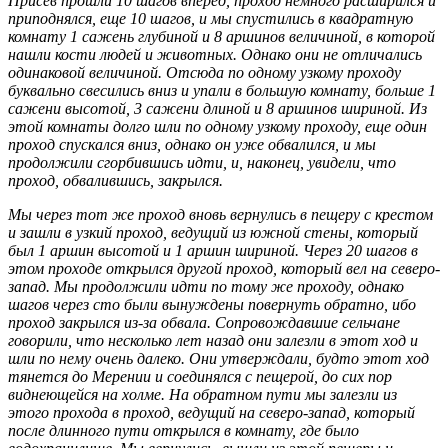
Присев прошли 10 шагов вперед, проход немного расширился и
приподнялся, еще 10 шагов, и мы спустились в квадратную
комнату 1 сажень глубиной и 8 аршинов величиной, в которой
нашли кости людей и животных. Однако они не отличались
одинаковой величиной. Отсюда по одному узкому проходу
буквально свесились вниз и упали в большую комнату, больше 1
сажени высотой, 3 сажени длиной и 8 аршинов шириной. Из
этой комнаты долго шли по одному узкому проходу, еще один
проход спускался вниз, однако он уже обвалился, и мы
продолжили сгорбившись идти, и, наконец, увидели, что
проход, обвалившись, закрылся.
Мы через тот же проход вновь вернулись в пещеру с крестом
и зашли в узкий проход, ведущий из южной сте­ны, который
был 1 аршин высотой и 1 аршин шириной. Через 20 шагов в
этом проходе открылся другой проход, который вел на северо-
запад. Мы продолжили идти по тому же проходу, однако
шагов через сто были вынуж­дены повернуть обратно, ибо
проход закрылся из-за обвала. Сопровождавшие сельчане
говорили, что несколько лет назад они залезли в этот ход и
шли по нему очень далеко. Они утверждали, будто этот ход
тянется до Ме­рении
и соединялся с пещерой, до сих пор
виднеющейся на холме. На обратном пути мы залезли из
этого прохода в проход, ведущий на северо-запад, который
после длинного пути открылся в комнату, где было