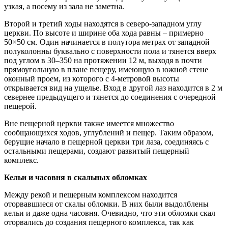
узкая, а посему из зала не заметна.
Второй и третий ходы находятся в северо-запад­ном углу
церкви. По высоте и ширине оба хода равны – примерно
50×50 см. Один начинается в полутора ме­трах от западной
полуколонны буквально с поверхности пола и тянется вверх
под углом в 30–350 на протяжении 12 м, выходя в почти
прямоугольную в плане пещеру, имеющую в южной стене
оконный проем, из которого с 4-метровой высоты
открывается вид на ущелье. Вход в другой лаз находится в 2 м
севернее предыдущего и тянется до соединения с очередной
пещерой.
Вне пещерной церкви также имеется множе­ство
сообщающихся ходов, углублений и пещер. Таким образом,
берущие начало в пещерной церкви три лаза, соединяясь с
остальными пещерами, созда­ют развитый пещерный
комплекс.
Кельи и часовня в скальных обломках
Между рекой и пещерным комплексом находится
оторвавшиеся от скалы обломки. В них были выдолбле­ны
кельи и даже одна часовня. Очевидно, что эти обломки скал
оторвались до создания пещерно­го комплекса, так как