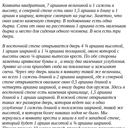
Комната квадратная, 7 аршинов величиной и 1 сажень в
высоту, в северной стене есть окно 1,5 аршина в длину и 1
аршин в ширину, которое смотрит на ущелье. Заметно, что
окно имело каменную створку. В подо­коннике есть одна
дырка. Слева от окна на расстоянии 1 аршина есть маленькая
дырка и место для сидения одного человека. В нем есть три
двери.
В восточной стене открывается дверь 4 ¾ аршина высотой,
1 аршин шириной и 1 ¼ аршина толщиной, около которой с
высоты около ¼ аршина вытесан крест. По обе стороны
заметны армянские буквы и , а внизу два маленьких углубления.
Армяне из села приходят сюда на поклонение и зажигают
свечи. Через эту дверь зашли в комнату такой же величины,
но всего 1 сажень длиной и 2 аршина шириной, где в северной
стене открывается овальное окно 0,5 аршина длиной и
четверть аршина шириной, а внизу дырка для оружия. Здесь в
восточной стене есть каменная хранилище, 1,5 аршина
длиной и 1 аршин шириной. В южной стене открывается
таких же размеров дверь, которая ведет нас в одно
углубление 1 сажень длиной и полсажени шириной, такой же
высотой, в котором более никаких ходов не было. Мы
вернулись в комнату креста и зашли в ход в западной стене,
который будет 1 аршин высотой и ¾ аршина шириной.