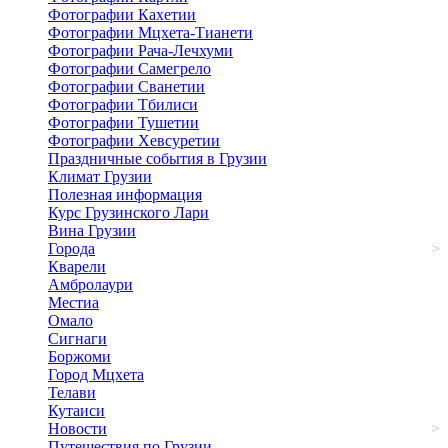
Фотографии Кахетии
Фотографии Мцхета-Тианети
Фотографии Рача-Лечхуми
Фотографии Самегрело
Фотографии Сванетии
Фотографии Тбилиси
Фотографии Тушетии
Фотографии Хевсуретии
Праздничные события в Грузии
Климат Грузии
Полезная информация
Курс Грузинского Лари
Вина Грузии
Города
>
Кварели
Амбролаури
Местиа
Омало
Сигнаги
Боржоми
Город Мцхета
Телави
Кутаиси
Новости
>
Путешествия по Грузии