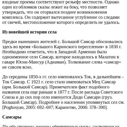
входные проемы соответствуют рельефу местности. Однако
один из обломков скалы лежит на боку, что позволяет
утверждать, что он оторвался позднее возникновения
комплекса. Он содер­жит вытесанное углубление со следами
от свечей, ме­стоположение которого определить не удалось.
Из новейшей истории села
Предки нынешних жителей с. Большой Самсар обосновались
здесь во время «Большого Каринского пе­реселения» в 1830 г.
Необходимо отметить, что в Запад­ной Армении было
одноименное село Самсар, которое находилось в Малатии в
гаваре Юсни-Мансур (Адиа­ман). Толкование слова «самсар»
не совсем ясно.
До середины 1850-х гг. село именовалось Ток, в дальнейшем –
Ток Самсар. С 1921 г. село стало именоваться Мец Самсар
(арм. Большой Самсар). Примечателен факт подобного
названия села еще раньше в 1877 г. После распада Советского
Союза и до сих пор село именуется Диди Самсари (груз.
Большой Самсар). Подробнее о населении упомяну­тых сел см.
[Poghosyan, 2005: 692–697; Карапетян, 2006: 378–390].
Самсары
По обе стороны лощины обветренные скалы, состоящие из