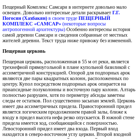
Пещерный Комплекс Самсари в интернете довольно мало
освещен. Довольно интересные детали раскрывает
Г.Г.
Погосян (Хахбакян)
в своем труде
ПЕЩЕРНЫЙ
КОМПЛЕКС «САМСАР»
(некоторые вопросы
антропогенной архитектуры)
Особенно интересны история
самой деревни Самсари и сведения собранные от местных
жителей деревни. Текст труда ниже привожу без изменений.
Пещерная церковь
Пещерная церковь, расположенная в 55 м от реки, является
трехнефной прямоугольной в плане купольной базиликой с
ассиметричной конструкци­ей. Опорой для подпорных арок
являются две пары квадратных колонн, расположенных по
центру. Купол посредством подпорных арок опирается на
при­апсидные полуколонны и восточную пару колонн. Ал­тарь
полностью разрушен, хотя по периметру абсиды заметны
следы ее остатков. Пол существенно засыпан землей. Церковь
имеет два ассиметричных придела. Правосторонний придел
является логическим продолжением правой залы, ближе к
входу в придел высота нефа резко опускается. В южной стене
придела имеется ход, сообщающийся с поверхностью.
Левосто­ронний придел имеет два входа. Первый вход
находит­ся в северо-восточном углу церкви. Второй входной