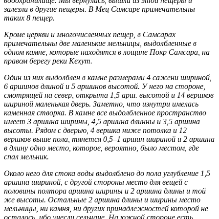
водохранилище. Мы вернулись, вышли из этой пещеры и
залезли в другие пещеры. В Мец Самсаре примечательны
таких 8 пещер.
Кроме церкви и многочисленных пещер, в Самсарах
примечательны две маленькие мельницы, выдолблен­ные в
одном камне, которые находятся в лощине Покр Самсара, на
правом берегу реки Кехут.
Один из них выдолблен в камне размерами 4 сажени шириной,
6 аршинов длиной и 5 аршинов высотой. У него на стороне,
смотрящей на север, открыта 1,5 арш. высотой и 14 вершков
шириной маленькая дверь. Заметно, что изнутри имелась
каменная створка. В камне все выдолбленное пространство
имеет 3 аршина ширины, 4,5 аршина длинны и 3,5 аршина
высоты. Рядом с дверью, 4 вершка ниже потолка и 12
вершков выше пола, тянется 0,5–1 аршин шириной и 2 аршина
в длину одно место, которое, вероятно, было местом, где
спал мельник.
Около него для стока воды выдолблено до пола углубление 1,5
аршина шириной, с другой стороны место для вещей с
половины полтора аршина ширины и 2 аршина длины и той
же высоты. Остальные 2 аршина длины и ширины место
мельницы, ни камня, ни других принадлежностей которой не
осталось, ибо унесли сель­чане. На южной стороне есть