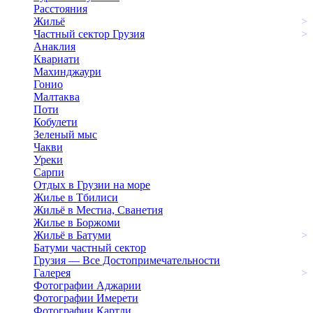
Расстояния
Жильё
>
Частный сектор Грузия
>
Анаклия
Квариати
Махинджаури
Гонио
Малтаква
Поти
Кобулети
Зеленый мыс
Чакви
Уреки
Сарпи
Отдых в Грузии на море
Жилье в Тбилиси
Жильё в Местиа, Сванетия
Жилье в Боржоми
Жильё в Батуми
>
Батуми частный сектор
Грузия — Все Достопримечательности
Галерея
>
Фотографии Аджарии
Фотографии Имерети
Фотографии Картли