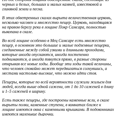
черных и белых, больших и малых камней, известковой и
глиняной земли и песка.
В этих обветренных скалах вырыта величественная церковь,
несколько часовен и множество пещер. Цер­ковь, находящаяся
на правом берегу реки в лощине Покр Самсара, полностью
выкопана в скале.
Во всей лощине особенно в Мец Самсаре есть множество
пещер, в основном это большие и малые подземные пещерки,
соединенные между собой узкими и длинными проходами,
которые иногда опускаются, иногда постепенно
поднимаются, а иногда тянутся прямо, в разные стороны
открывая все новые ходы. Вооб­ще эти ходы такой величины,
что человек спокойно может передвигаться согнувшись, а
местами настолько высокие, что можно идти стоя.
Пещеры, которые по всей вероятности служили жильем для
людей, всегда выше одной сажени, от 1 до 10 саженей в длину
и 1–5 саженей в ширину.
Есть также пещеры, где построены каменные ясли, в скале
вырыты полки, каменные ступени, в комна­тах ближе к
лощине имеются окна с каменными крышками. В подоконниках
имеются маленькие дырочки.