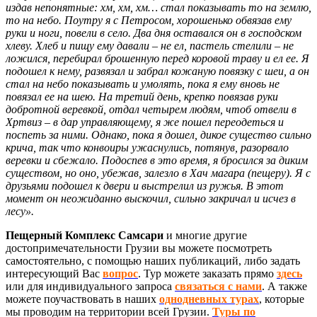
издав непонятные: хм, хм, хм… стал показывать то на землю,
то на небо. Поутру я с Петросом, хорошенько обвязав ему
руки и ноги, повели в село. Два дня оставался он в господском
хлеву. Хлеб и пищу ему давали – не ел, пастель стелили – не
ложился, перебирал брошенную перед коровой траву и ел ее. Я
подошел к нему, развязал и забрал кожаную повязку с шеи, а он
стал на небо показывать и умолять, пока я ему вновь не
повязал ее на шею. На третий день, крепко повязав руки
добротной веревкой, отдал четырем людям, чтоб от­вели в
Хртвиз
– в дар управляющему, я же пошел переодеться и
поспеть за ними. Однако, пока я дошел, дикое существо сильно
крича, так что конвоиры ужаснулись, потянув, разорвало
веревки и сбежало. Подоспев в это время, я бросился за диким
существом, но оно, убежав, залезло в Хач магара (пещеру). Я с
друзьями подошел к двери и выстрелил из ружья. В этот
момент он неожиданно выскочил, сильно закричал и исчез в
лесу».
Пещерный Комплекс Самсари
и многие другие
достопримечательности Грузии вы можете посмотреть
самостоятельно, с помощью наших публикаций, либо задать
интересующий Вас
вопрос
. Тур можете заказать прямо
здесь
или для индивидуального запроса
связаться с нами
. А также
можете поучаствовать в наших
однодневных турах
,
которые
мы проводим на территории всей Грузии.
Туры по