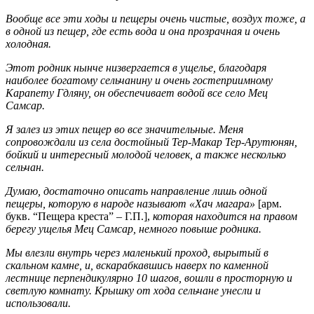
Вообще все эти ходы и пещеры очень чистые, воздух тоже, а
в одной из пещер, где есть вода и она про­зрачная и очень
холодная.
Этот родник нынче низвергается в ущелье, благодаря
наиболее богатому сельчанину и очень гостеприим­ному
Карапету Гдляну, он обеспечивает водой все село Мец
Самсар.
Я залез из этих пещер во все значительные. Меня
сопровождали из села достойный Тер-Макар Тер-Ару­тюнян,
бойкий и интересный молодой человек, а также несколько
сельчан.
Думаю, достаточно описать направление лишь одной
пещеры, которую в народе называют «Хач магара»
[арм.
букв. “Пещера креста” – Г.П.],
которая находится на правом
берегу ущелья Мец Самсар, немного повыше родника.
Мы влезли внутрь через маленький проход, вырытый в
скальном камне, и, вскарабкавшись наверх по ка­менной
лестнице перпендикулярно 10 шагов, вошли в просторную и
светлую комнату. Крышку от хода сельчане унесли и
использовали.