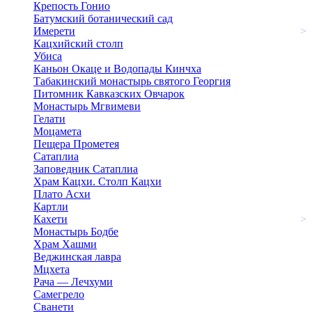
Крепость Гонио
Батумский ботанический сад
Имерети
>
Кацхийский столп
Убиса
Каньон Окаце и Водопады Кинчха
Табакинский монастырь святого Георгия
Питомник Кавказских Овчарок
Монастырь Мгвимеви
Гелати
Моцамета
Пещера Прометея
Сатаплиа
Заповедник Сатаплиа
Храм Кацхи. Столп Кацхи
Плато Асхи
Картли
Кахети
>
Монастырь Бодбе
Храм Хашми
Веджинская лавра
Мцхета
Рача — Лечхуми
Самегрело
Сванети