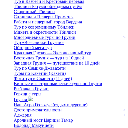
Тур в Казбеги и Крестовый перевал
Тбилиси Батуми объездным путём
Старинный Тбилиси
Сатаплиа и Пещеры Прометея
Рабати и пещерный город Вардзиа
Тур по современному Тбилиси
Мцхета и окрестности Тбилиси
Многодневные туры по Грузии
>
Тур «Все сливки Грузии»
Обзорный мега тур
Красивая Грузия — Эксклюзивный тур
Восточная Грузия — тур на 10 дней
Западная Грузия — путешествие на 10 дней
Тур по Самцхе-Джавахети
Туры по Кахетии (Кахети)
Фото-тур в Сванети (11 дней)
Винные и гастрономические туры по Грузии
Рыбалка в Грузии
Горящие туры
Грузия
Наш Агро Гестхаус (отдых в деревне)
Достопримечательности
>
Аджария
>
Арочный мост Царицы Тамар
Водопад Махунцети