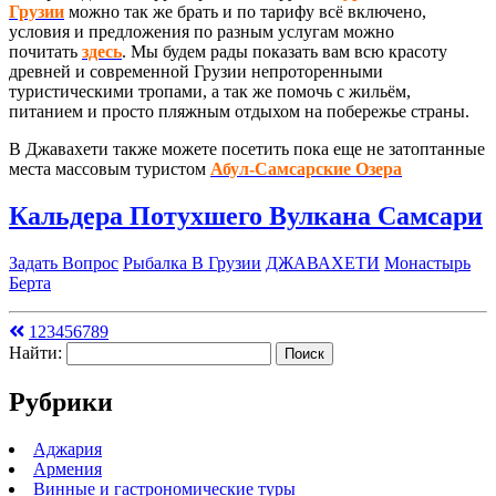
Грузии
можно так же брать и по тарифу всё включено,
условия и предложения по разным услугам можно
почитать
здесь
. Мы будем рады показать вам всю красоту
древней и современной Грузии непроторенными
туристическими тропами, а так же помочь с жильём,
питанием и просто пляжным отдыхом на побережье страны.
В Джавахети также можете посетить пока еще не затоптанные
места массовым туристом
Абул-Самсарские Озера
Кальдера Потухшего Вулкана Самсари
Задать Вопрос
Рыбалка В Грузии
ДЖАВАХЕТИ
Монастырь
Берта
1
2
3
4
5
6
7
8
9
Найти:
Рубрики
Аджария
Армения
Винные и гастрономические туры