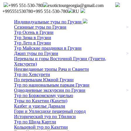
+995 551-530-780
exotictourgeorgia@gmail.com
+995551530780
+995 551-530-780
RU
Индивидуальные туры по Грузии
Сезонные туры по Грузии
>
Тур Осень в Грузии
Тур Зима в Грузии
Тур Лето в Грузии
Тур Майские праздники в Грузии
Джип туры по Грузии
>
Перевалы и горы Восточной Грузии (Тушети,
Хевсурети)
Неизведанные тропы Рача и Сванети
Тур по Хевсурети
По перевалам Южной Грузии
Тур по национальным паркам Грузии
Однодневные экскурсии по Грузии
>
Тур по Боржомскому ущелью
Туры по Кахетии (Кахети)
Казбег и ущелье Дариали
Гори и Уплисцихе пещерный город
Исторический тур по Тбилиси
Тур по Шида Картли
Кольцевой тур по Кахетии