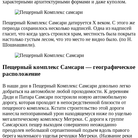
характерными архитектурными формами и даже куполом.
Пещерный Комплекс Самсари датируется X веком. С этого же
периода сохранилось несколько надписей. Одна из надписей
гласит, что когда здесь строился храм, местность была покрыта
настолько густым лесом, что это место не видно было. (по Н.
Шошиашвили).
Пещерный комплекс Самсари — географическое
расположение
В наши дни в Пещерный Комплекс Самсари довольно легко
добраться на автомобиле любой проходимости. К деревням
Диди и Патара Самсари построили новую автомобильную
дорогу, которая проходит в непосредственной близости от
пещерного комплекса. Кстати строительство этой дороги
нанесла непоправимый урон находящемуся ниже по ущелью
мегалитическому комплексу Мегреки. С дороги к группе
Самсарских пещер выходим совершенно неожиданно
преодолев небольшой серпантинный подъем вдоль правого
берега маленького ущелья речушки Мегреки. (Название реки