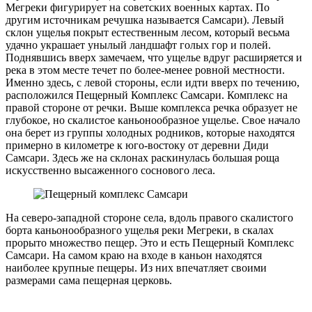
Мегреки фигурирует на советских военных картах. По
другим источникам речушка называется Самсари). Левый
склон ущелья покрыт естественным лесом, который весьма
удачно украшает унылый ландшафт голых гор и полей.
Поднявшись вверх замечаем, что ущелье вдруг расширяется и
река в этом месте течет по более-менее ровной местности.
Именно здесь, с левой стороны, если идти вверх по течению,
расположился Пещерный Комплекс Самсари. Комплекс на
правой стороне от речки. Выше комплекса речка образует не
глубокое, но скалистое каньонообразное ущелье. Свое начало
она берет из группы холодных родников, которые находятся
примерно в километре к юго-вос­току от деревни Диди
Самсари. Здесь же на склонах раскинулась большая роща
искусственно высаженного соснового леса.
На северо-западной стороне села, вдоль правого скалистого
борта каньонообразного ущелья реки Мегреки, в скалах
прорыто множество пещер. Это и есть Пещерный Комплекс
Самсари. На самом краю на входе в каньон находятся
наиболее крупные пещеры. Из них впечатляет своими
размерами сама пещерная церковь.