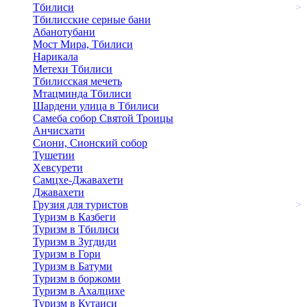
Тбилиси
>
Тбилисские серные бани
Абанотубани
Мост Мира, Тбилиси
Нарикала
Метехи Тбилиси
Тбилисская мечеть
Мтацминда Тбилиси
Шардени улица в Тбилиси
Самеба собор Святой Троицы
Анчисхати
Сиони, Сионский собор
Тушетии
Хевсурети
Самцхе-Джавахети
Джавахети
Грузия для туристов
>
Туризм в Казбеги
Туризм в Тбилиси
Туризм в Зугдиди
Туризм в Гори
Туризм в Батуми
Туризм в боржоми
Туризм в Ахалцихе
Туризм в Кутаиси