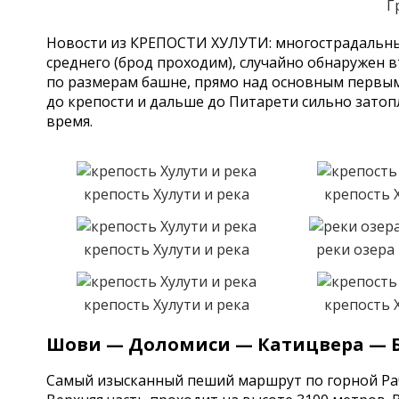
Г
Новости из КРЕПОСТИ ХУЛУТИ: многострадальны
среднего (брод проходим), случайно обнаружен 
по размерам башне, прямо над основным первым
до крепости и дальше до Питарети сильно затопл
время.
крепость Хулути и река
крепость 
крепость Хулути и река
реки озера
крепость Хулути и река
крепость 
Шови — Доломиси — Катицвера — Б
Самый изысканный пеший маршрут по горной Раче