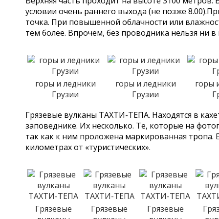
Верхняя часть проходит на высоте 3100 метров. 
условии очень раннего выхода (не позже 8.00).Пр
точка. При повышенной облачности или влажност
тем более. Впрочем, без проводника нельзя ни в
горы и ледники
горы и ледники
горы 
Грузии
Грузии
Г
Грязевые вулканы ТАХТИ-ТЕПА. Находятся в кахе
заповеднике. Их несколько. Те, которые на фото
так как к ним проложена маркированная тропа. 
километрах от «туристических».
Грязевые
Грязевые
Грязевые
Гря