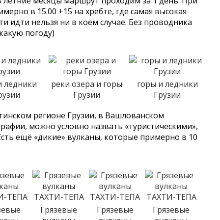
В летние месяцы маршрут проходим за 1 день. При
имерно в 15.00 +15 на хребте, где самая высокая
и идти нельзя ни в коем случае. Без проводника
 какую погоду)
и ледники
реки озера и горы
горы и ледники
рузии
Грузии
Грузии
тинском регионе Грузии, в Вашлованском
графии, можно условно назвать «туристическими»,
Есть ещё «дикие» вулканы, которые примерно в 10
зевые
Грязевые
Грязевые
Грязевые