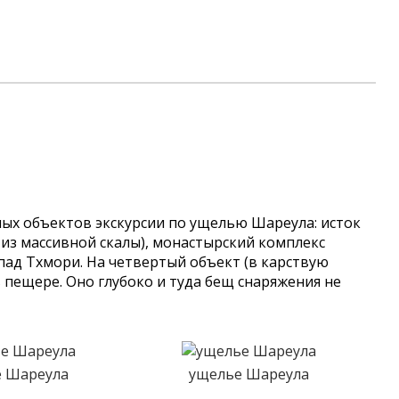
вных объектов экскурсии по ущелью Шареула: исток
т из массивной скалы), монастырский комплекс
пад Тхмори. На четвертый объект (в карствую
в пещере. Оно глубоко и туда бещ снаряжения не
 Шареула
ущелье Шареула