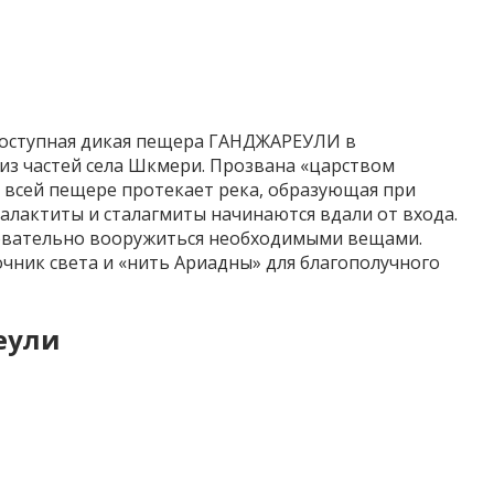
доступная дикая пещера ГАНДЖАРЕУЛИ в
 из частей села Шкмери. Прозвана «царством
о всей пещере протекает река, образующая при
алактиты и сталагмиты начинаются вдали от входа.
новательно вооружиться необходимыми вещами.
чник света и «нить Ариадны» для благополучного
еули